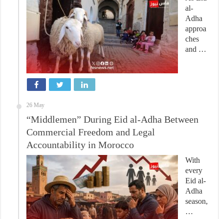
al-
Adha
approa
ches
and …
26 May
“Middlemen” During Eid al-Adha Between
Commercial Freedom and Legal
Accountability in Morocco
With
every
Eid al-
Adha
season,
…