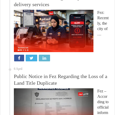
delivery services
Fez:
Recent
ly, the
city of
…
6 April
Public Notice in Fez Regarding the Loss of a
Land Title Duplicate
Fez –
Accor
ding to
official
inform