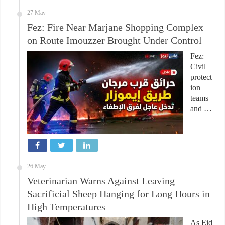
27 May
Fez: Fire Near Marjane Shopping Complex
on Route Imouzzer Brought Under Control
Fez:
Civil
protect
ion
teams
and …
26 May
Veterinarian Warns Against Leaving
Sacrificial Sheep Hanging for Long Hours in
High Temperatures
As Eid