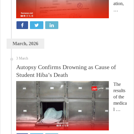
ation,
…
March, 2026
3 March
Autopsy Confirms Drowning as Cause of
Student Hiba’s Death
The
results
of the
medica
l …