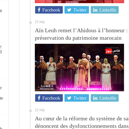
Facebook
Twitter
LinkedIn
on
23 July
Aïn Leuh remet l’Ahidous à l’honneur : 
préservation du patrimoine marocain
e
d
r
te
Facebook
Twitter
LinkedIn
22 July
Au cœur de la réforme du système de san
dénoncent des dysfonctionnements dans l
ch