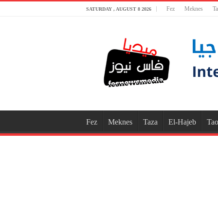
Fez
Meknes
Ta
SATURDAY , AUGUST 8 2026
Fez
Meknes
Taza
El-Hajeb
Tao