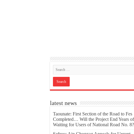
latest news
Taounate: First Section of the Road to Fes
Completed… Will the Project End Years of
Waiting for Users of National Road No. 8?
Sefrou: Ain Cheggag Appeals for Urgent