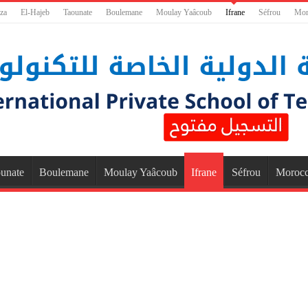
za
El-Hajeb
Taounate
Boulemane
Moulay Yaâcoub
Ifrane
Séfrou
Mor
unate
Boulemane
Moulay Yaâcoub
Ifrane
Séfrou
Moroc