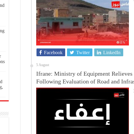
and
ing
Facebook
Twitter
LinkedIn
r
ons
5 August
Ifrane: Ministry of Equipment Relieves 
Following Evaluation of Road and Infras
ed
g,