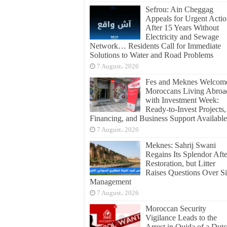
Sefrou: Ain Cheggag
Appeals for Urgent Acti
After 15 Years Without
Electricity and Sewage
Network… Residents Call for Immediate
Solutions to Water and Road Problems
7 August، 2026
Fes and Meknes Welcom
Moroccans Living Abroa
with Investment Week:
Ready-to-Invest Projects,
Financing, and Business Support Available
7 August، 2026
Meknes: Sahrij Swani
Regains Its Splendor Afte
Restoration, but Litter
Raises Questions Over Si
Management
7 August، 2026
Moroccan Security
Vigilance Leads to the
Arrest in Oujda of a Dut