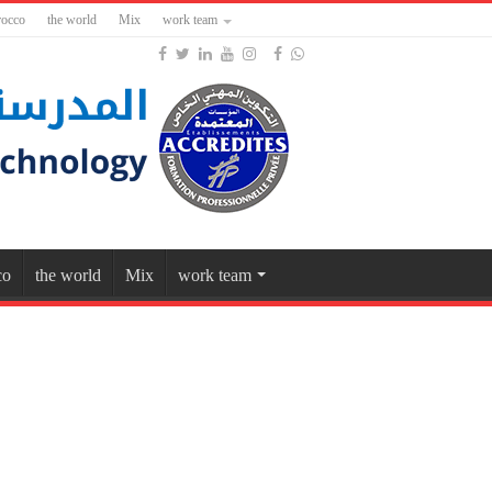
occo
the world
Mix
work team
co
the world
Mix
work team