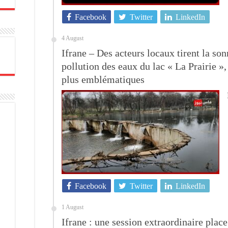
Facebook
Twitter
LinkedIn
4 August
Ifrane – Des acteurs locaux tirent la son
pollution des eaux du lac « La Prairie », 
plus emblématiques
Facebook
Twitter
LinkedIn
1 August
Ifrane : une session extraordinaire pla