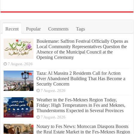
Recent
Popular
Comments
Tags
Boulemane: Saffron Festival Officially Opens as
Local Community Representatives Question the
Absence of the Municipal Council at the
Opening Ceremony
7 August، 2026
Taza: Al Massira 2 Residents Call for Action
Over Abandoned Building That Has Become a
Security Concern
7 August، 2026
Weather in the Fes-Meknes Region Today,
Friday: High Temperatures in Fes and Meknes,
Thunderstorms Expected in Several Provinces
7 August، 2026
Notary to Fes News: Moroccan Diaspora Boosts
the Real Estate Market in the Fes-Meknes Region