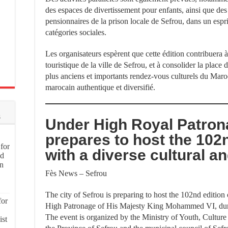
des espaces de divertissement pour enfants, ainsi que des 
pensionnaires de la prison locale de Sefrou, dans un esprit
catégories sociales.
Les organisateurs espèrent que cette édition contribuera à
touristique de la ville de Sefrou, et à consolider la plac
plus anciens et importants rendez-vous culturels du Maroc
marocain authentique et diversifié.
s
Under High Royal Patro
prepares to host the 102
for
with a diverse cultural a
nd
on
Fès News – Sefrou
The city of Sefrou is preparing to host the 102nd edition 
for
High Patronage of His Majesty King Mohammed VI, durin
The event is organized by the Ministry of Youth, Cultur
ist