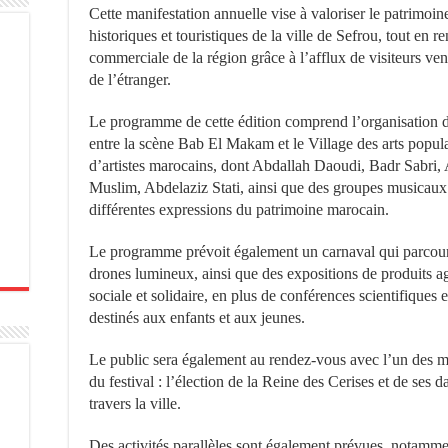
Cette manifestation annuelle vise à valoriser le patrimoine
historiques et touristiques de la ville de Sefrou, tout en
commerciale de la région grâce à l’afflux de visiteurs v
de l’étranger.
Le programme de cette édition comprend l’organisation de 
entre la scène Bab El Makam et le Village des arts popula
d’artistes marocains, dont Abdallah Daoudi, Badr Sabr
Muslim, Abdelaziz Stati, ainsi que des groupes musicaux e
différentes expressions du patrimoine marocain.
Le programme prévoit également un carnaval qui parcourra
drones lumineux, ainsi que des expositions de produits agr
sociale et solidaire, en plus de conférences scientifiques et 
destinés aux enfants et aux jeunes.
Le public sera également au rendez-vous avec l’un des m
du festival : l’élection de la Reine des Cerises et de ses d
travers la ville.
Des activités parallèles sont également prévues, notammen