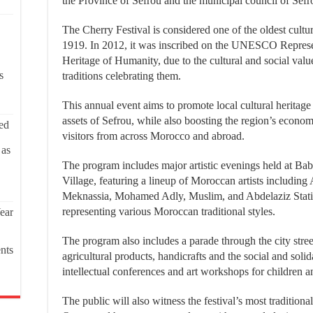
the Province of Sefrou and the municipal council of Sefr
The Cherry Festival is considered one of the oldest cultu
1919. In 2012, it was inscribed on the UNESCO Represent
Heritage of Humanity, due to the cultural and social valu
s
traditions celebrating them.
This annual event aims to promote local cultural heritage a
assets of Sefrou, while also boosting the region’s econom
ed
visitors from across Morocco and abroad.
 as
The program includes major artistic evenings held at Ba
Village, featuring a lineup of Moroccan artists includin
Meknassia, Mohamed Adly, Muslim, and Abdelaziz Stati, 
representing various Moroccan traditional styles.
ear
The program also includes a parade through the city stree
nts
agricultural products, handicrafts and the social and solid
intellectual conferences and art workshops for children a
The public will also witness the festival’s most traditiona