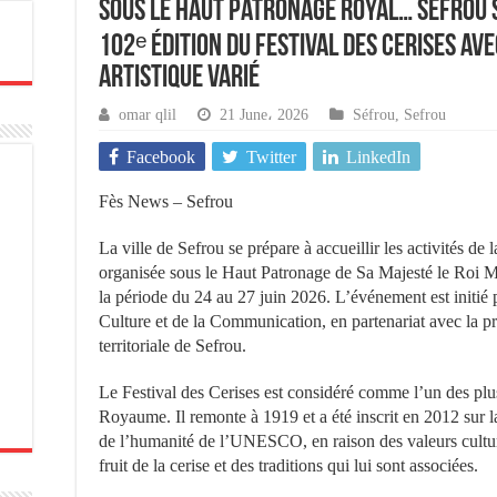
Sous le Haut Patronage Royal… Sefrou s
102ᵉ édition du Festival des Cerises a
artistique varié
omar qlil
21 June، 2026
Séfrou
,
Sefrou
Facebook
Twitter
LinkedIn
Fès News – Sefrou
La ville de Sefrou se prépare à accueillir les activités de 
organisée sous le Haut Patronage de Sa Majesté le Roi 
la période du 24 au 27 juin 2026. L’événement est initié p
Culture et de la Communication, en partenariat avec la 
territoriale de Sefrou.
Le Festival des Cerises est considéré comme l’un des plu
Royaume. Il remonte à 1919 et a été inscrit en 2012 sur la
de l’humanité de l’UNESCO, en raison des valeurs culture
fruit de la cerise et des traditions qui lui sont associées.