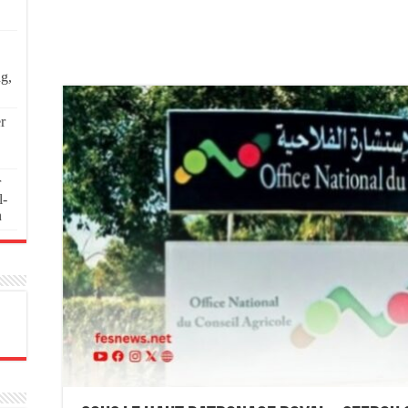
ng,
r
r
l-
n