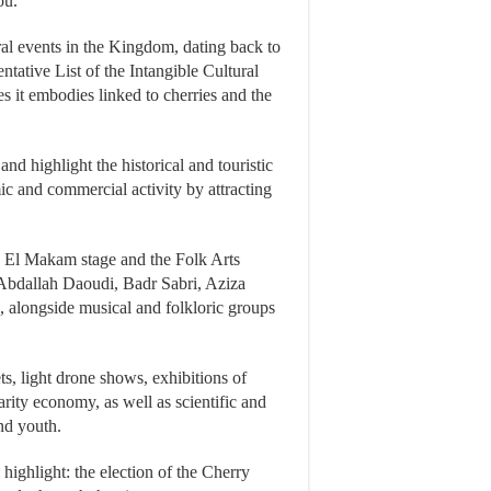
ou.
ral events in the Kingdom, dating back to
ative List of the Intangible Cultural
es it embodies linked to cherries and the
nd highlight the historical and touristic
ic and commercial activity by attracting
b El Makam stage and the Folk Arts
g Abdallah Daoudi, Badr Sabri, Aziza
alongside musical and folkloric groups
ts, light drone shows, exhibitions of
arity economy, as well as scientific and
nd youth.
l highlight: the election of the Cherry