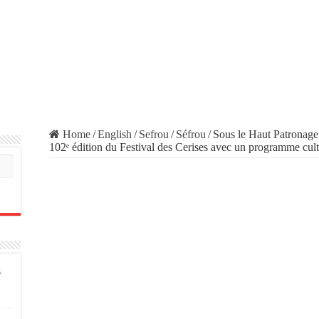
Home
/
English
/
Sefrou
/
Séfrou
/
Sous le Haut Patronage 
102ᵉ édition du Festival des Cerises avec un programme cultur
s