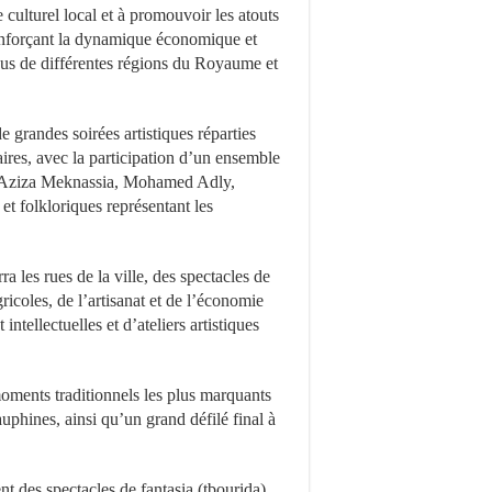
 culturel local et à promouvoir les atouts
 renforçant la dynamique économique et
enus de différentes régions du Royaume et
grandes soirées artistiques réparties
ires, avec la participation d’un ensemble
i, Aziza Meknassia, Mohamed Adly,
t folkloriques représentant les
 les rues de la ville, des spectacles de
icoles, de l’artisanat et de l’économie
intellectuelles et d’ateliers artistiques
oments traditionnels les plus marquants
auphines, ainsi qu’un grand défilé final à
t des spectacles de fantasia (tbourida),