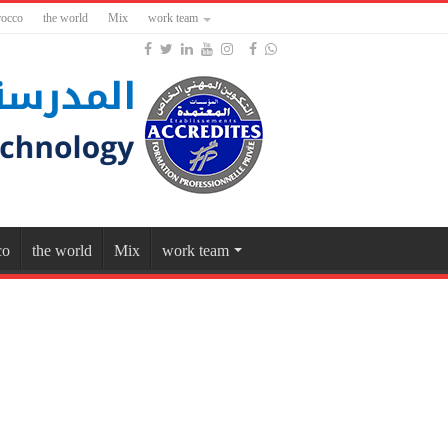
occo
the world
Mix
work team
co
the world
Mix
work team