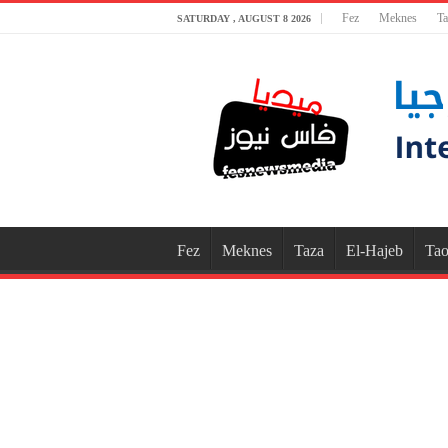
Fez
Meknes
Ta
SATURDAY , AUGUST 8 2026
Fez
Meknes
Taza
El-Hajeb
Tao