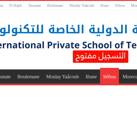
za
El-Hajeb
Taounate
Boulemane
Moulay Yaâcoub
Ifrane
Séfrou
Mor
unate
Boulemane
Moulay Yaâcoub
Ifrane
Séfrou
Moroc