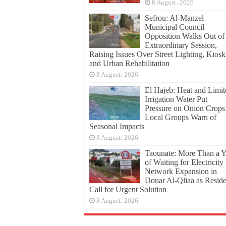
8 August، 2026
Sefrou: Al-Manzel
Municipal Council
Opposition Walks Out of
Extraordinary Session,
Raising Issues Over Street Lighting, Kiosk
and Urban Rehabilitation
8 August، 2026
El Hajeb: Heat and Limit
Irrigation Water Put
Pressure on Onion Crops
Local Groups Warn of
Seasonal Impacts
8 August، 2026
Taounate: More Than a Y
of Waiting for Electricity
Network Expansion in
Douar Al-Qliaa as Reside
Call for Urgent Solution
8 August، 2026