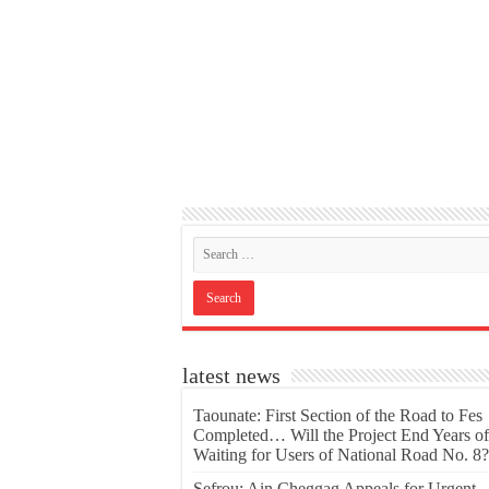
latest news
Taounate: First Section of the Road to Fes
Completed… Will the Project End Years of
Waiting for Users of National Road No. 8?
Sefrou: Ain Cheggag Appeals for Urgent