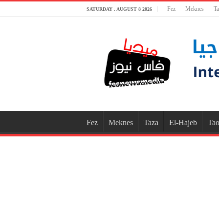
Fez
Meknes
Ta
SATURDAY , AUGUST 8 2026
Fez
Meknes
Taza
El-Hajeb
Tao