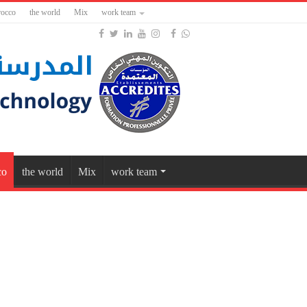
occo
the world
Mix
work team
co
the world
Mix
work team