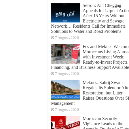
Sefrou: Ain Cheggag
Appeals for Urgent Acti
After 15 Years Without
Electricity and Sewage
Network… Residents Call for Immediate
Solutions to Water and Road Problems
7 August، 2026
Fes and Meknes Welcom
Moroccans Living Abroa
with Investment Week:
Ready-to-Invest Projects,
Financing, and Business Support Available
7 August، 2026
Meknes: Sahrij Swani
Regains Its Splendor Afte
Restoration, but Litter
Raises Questions Over Si
Management
7 August، 2026
Moroccan Security
Vigilance Leads to the
Arrest in Oujda of a Dut