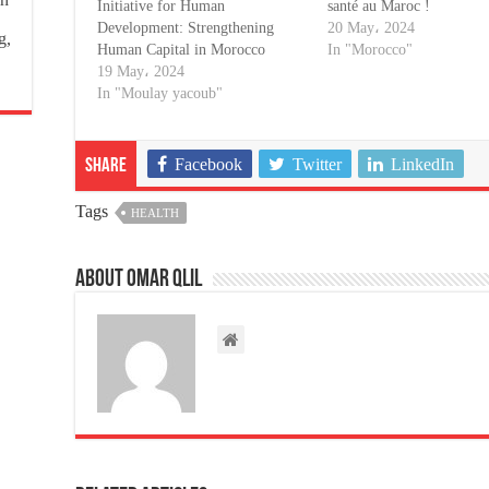
Initiative for Human
santé au Maroc !
Development: Strengthening
20 May، 2024
g,
Human Capital in Morocco
In "Morocco"
19 May، 2024
In "Moulay yacoub"
Facebook
Twitter
LinkedIn
Share
Tags
HEALTH
About omar qlil