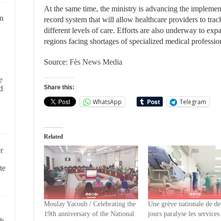
At the same time, the ministry is advancing the implement
on
record system that will allow healthcare providers to trac
different levels of care. Efforts are also underway to expa
regions facing shortages of specialized medical professio
Source:
Fès News Media
e
Share this:
d
WhatsApp
Telegram
Related
r
te
Moulay Yacoub / Celebrating the
Une grève nationale de d
19th anniversary of the National
jours paralyse les services
ch