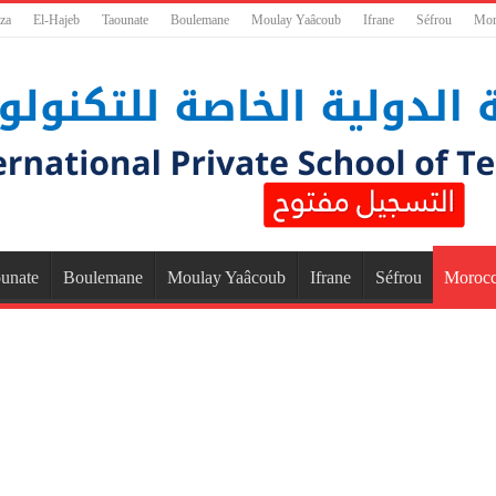
za
El-Hajeb
Taounate
Boulemane
Moulay Yaâcoub
Ifrane
Séfrou
Mor
unate
Boulemane
Moulay Yaâcoub
Ifrane
Séfrou
Moroc