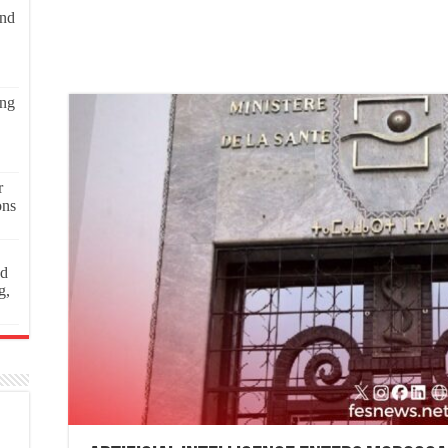
and
ing
r
ons
ed
g,