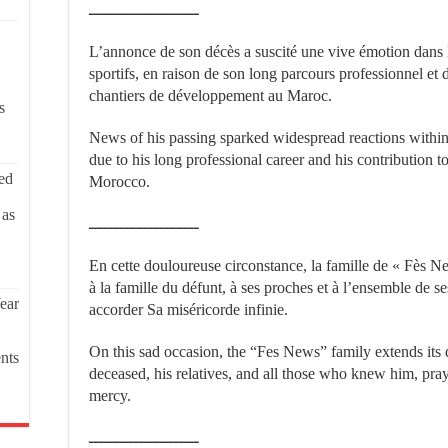
ــــــــــــــــــــــ
L’annonce de son décès a suscité une vive émotion dans 
sportifs, en raison de son long parcours professionnel et 
chantiers de développement au Maroc.
s
News of his passing sparked widespread reactions within 
due to his long professional career and his contribution 
ed
Morocco.
 as
ــــــــــــــــــــــ
En cette douloureuse circonstance, la famille de « Fès N
à la famille du défunt, à ses proches et à l’ensemble de s
ear
accorder Sa miséricorde infinie.
On this sad occasion, the “Fes News” family extends its 
nts
deceased, his relatives, and all those who knew him, pray
mercy.
ــــــــــــــــــــــ