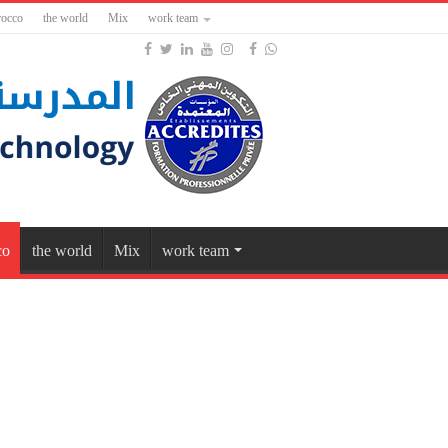
occo
the world
Mix
work team
co
the world
Mix
work team