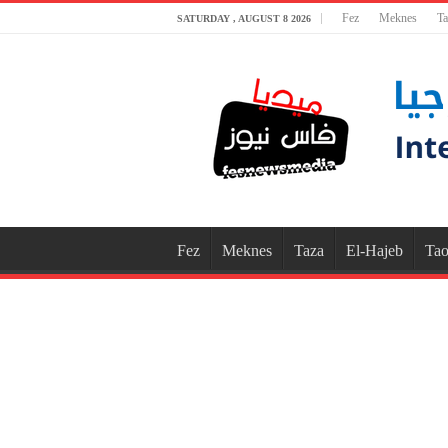
Fez
Meknes
Ta
SATURDAY , AUGUST 8 2026
Fez
Meknes
Taza
El-Hajeb
Tao