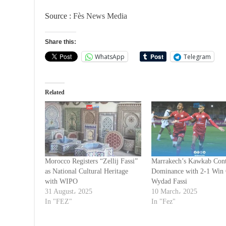
Source :
Fès News Media
Share this:
WhatsApp
Telegram
Related
Morocco Registers “Zellij Fassi”
Marrakech’s Kawkab Cont
as National Cultural Heritage
Dominance with 2-1 Win
with WIPO
Wydad Fassi
31 August، 2025
10 March، 2025
In "FEZ"
In "Fez"