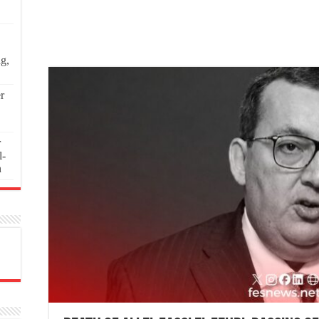
ng,
r
r
l-
n