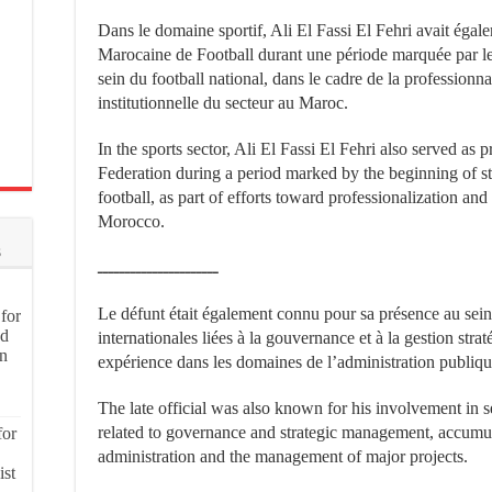
Dans le domaine sportif, Ali El Fassi El Fehri avait égal
Marocaine de Football durant une période marquée par le
sein du football national, dans le cadre de la professionna
institutionnelle du secteur au Maroc.
In the sports sector, Ali El Fassi El Fehri also served as
Federation during a period marked by the beginning of s
football, as part of efforts toward professionalization and 
Morocco.
s
ــــــــــــــــــــــ
Le défunt était également connu pour sa présence au sein 
for
nd
internationales liées à la gouvernance et à la gestion str
on
expérience dans les domaines de l’administration publique
The late official was also known for his involvement in s
related to governance and strategic management, accumul
for
administration and the management of major projects.
ist