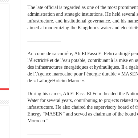
The late official is regarded as one of the most prominen
administration and strategic institutions. He held several 
infrastructure, and institutional governance, and his nam
aimed at modernizing the Kingdom’s water and electricit
ــــــــــــــــــــــ
Au cours de sa carrière, Ali El Fassi El Fehri a dirigé pe
l’électricité et de l’eau potable, contribuant à la mise e
des infrastructures énergétiques et hydrauliques. Il a éga
de l’Agence marocaine pour l’énergie durable « MASEN »,
de « LafargeHolcim Maroc ».
During his career, Ali El Fassi El Fehri headed the Natio
Water for several years, contributing to projects related
infrastructure. He also chaired the supervisory board of
Energy “MASEN” and served as chairman of the board o
Morocco.”
ــــــــــــــــــــــ