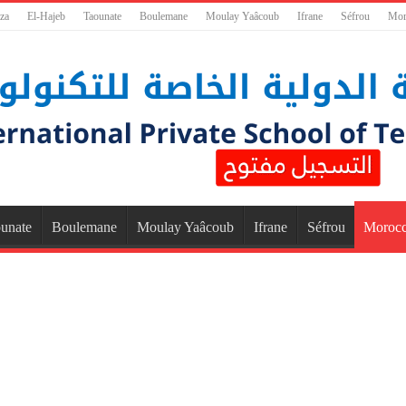
za
El-Hajeb
Taounate
Boulemane
Moulay Yaâcoub
Ifrane
Séfrou
Mor
unate
Boulemane
Moulay Yaâcoub
Ifrane
Séfrou
Moroc