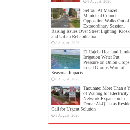
8 August، 2026
Sefrou: Al-Manzel
Municipal Council
Opposition Walks Out of
Extraordinary Session,
Raising Issues Over Street Lighting, Kiosk
and Urban Rehabilitation
8 August، 2026
El Hajeb: Heat and Limit
Irrigation Water Put
Pressure on Onion Crops
Local Groups Warn of
Seasonal Impacts
8 August، 2026
Taounate: More Than a Y
of Waiting for Electricity
Network Expansion in
Douar Al-Qliaa as Reside
Call for Urgent Solution
8 August، 2026