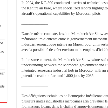
In 2024, the KC-390 conducted a series of technical test
the Kenitra air base, where specialized reports highlighte
aircraft’s operational capabilities by Moroccan pilots.
ــــــــــــــــــــــ
s
Dans le même contexte, le salon Marrakech Air Show avai
mémorandum d’entente entre le gouvernement marocain et
ed
industriel aéronautique intégré au Maroc, pour un investi
avec la possibilité de créer environ mille emplois d’ici 20
 as
In the same context, the Marrakech Air Show witnessed
understanding between the Moroccan government and Emb
integrated aerospace industrial hub in Morocco, with an e
ear
potential creation of around 1,000 jobs by 2035.
ــــــــــــــــــــــ
nts
Des délégations techniques de l’entreprise brésilienne on
plusieurs unités industrielles marocaines afin d’évaluer le
fournisseurs locaux dans la chaîne d’approvisionnement