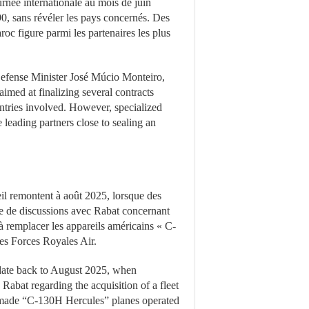
rnée internationale au mois de juin
90, sans révéler les pays concernés. Des
oc figure parmi les partenaires les plus
Defense Minister José Múcio Monteiro,
imed at finalizing several contracts
untries involved. However, specialized
leading partners close to sealing an
eil remontent à août 2025, lorsque des
nce de discussions avec Rabat concernant
 à remplacer les appareils américains « C-
les Forces Royales Air.
t date back to August 2025, when
Rabat regarding the acquisition of a fleet
n-made “C-130H Hercules” planes operated