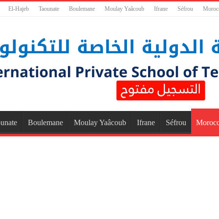
El-Hajeb
Taounate
Boulemane
Moulay Yaâcoub
Ifrane
Séfrou
Moroc
unate
Boulemane
Moulay Yaâcoub
Ifrane
Séfrou
Moroc