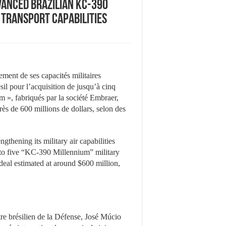
vanced Brazilian KC-390
r transport capabilities
ent de ses capacités militaires
il pour l’acquisition de jusqu’à cinq
m », fabriqués par la société Embraer,
rès de 600 millions de dollars, selon des
hening its military air capabilities
 to five “KC-390 Millennium” military
deal estimated at around $600 million,
stre brésilien de la Défense, José Múcio