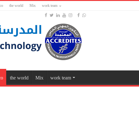
co
the world
Mix
work team
co
the world
Mix
work team