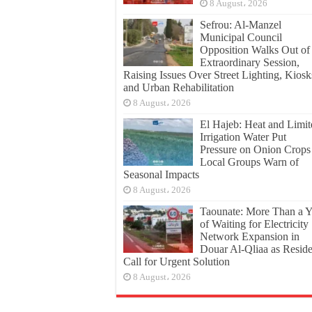
8 August، 2026
Sefrou: Al-Manzel
Municipal Council
Opposition Walks Out of
Extraordinary Session,
Raising Issues Over Street Lighting, Kiosk
and Urban Rehabilitation
8 August، 2026
El Hajeb: Heat and Limit
Irrigation Water Put
Pressure on Onion Crops
Local Groups Warn of
Seasonal Impacts
8 August، 2026
Taounate: More Than a Y
of Waiting for Electricity
Network Expansion in
Douar Al-Qliaa as Reside
Call for Urgent Solution
8 August، 2026