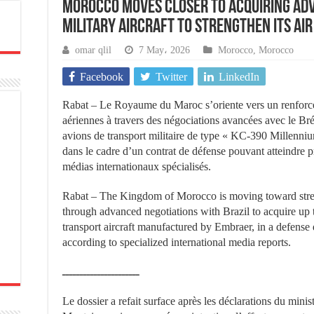
Morocco moves closer to acquiring ad
military aircraft to strengthen its ai
omar qlil
7 May، 2026
Morocco
,
Morocco
Facebook
Twitter
LinkedIn
Rabat – Le Royaume du Maroc s’oriente vers un renforcem
aériennes à travers des négociations avancées avec le Brés
avions de transport militaire de type « KC-390 Millenniu
dans le cadre d’un contrat de défense pouvant atteindre p
médias internationaux spécialisés.
Rabat – The Kingdom of Morocco is moving toward strengt
through advanced negotiations with Brazil to acquire up
transport aircraft manufactured by Embraer, in a defense 
according to specialized international media reports.
ــــــــــــــــــــــ
Le dossier a refait surface après les déclarations du mini