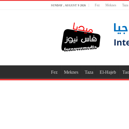
Fez
Meknes
Taza
SUNDAY , AUGUST 9 2026
Fez
Meknes
Taza
El-Hajeb
Tao