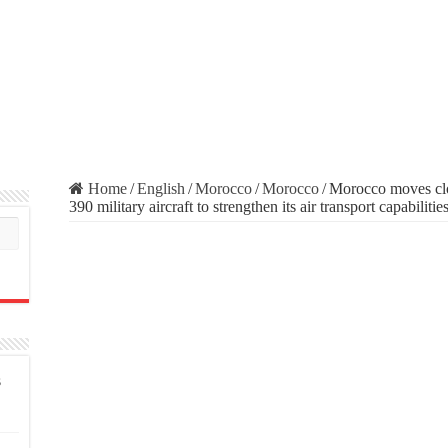
Home
/
English
/
Morocco
/
Morocco
/
Morocco moves clo
390 military aircraft to strengthen its air transport capabilitie
s