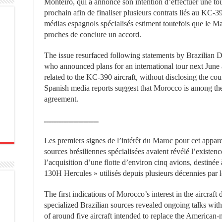
Monteiro, qui a annoncé son intention d’effectuer une tou
prochain afin de finaliser plusieurs contrats liés au KC-3
médias espagnols spécialisés estiment toutefois que le Mar
proches de conclure un accord.
The issue resurfaced following statements by Brazilian 
who announced plans for an international tour next June a
related to the KC-390 aircraft, without disclosing the co
Spanish media reports suggest that Morocco is among the 
agreement.
ــــــــــــــــــــــ
Les premiers signes de l’intérêt du Maroc pour cet appar
sources brésiliennes spécialisées avaient révélé l’existe
l’acquisition d’une flotte d’environ cinq avions, destinée
130H Hercules » utilisés depuis plusieurs décennies par 
The first indications of Morocco’s interest in the aircraf
specialized Brazilian sources revealed ongoing talks with 
of around five aircraft intended to replace the America