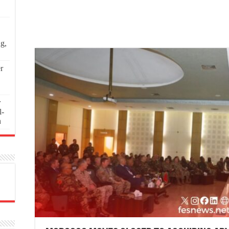
ng,
r
r
l-
n