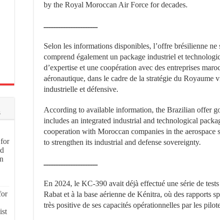
by the Royal Moroccan Air Force for decades.
ــــــــــــــــــــــ
Selon les informations disponibles, l’offre brésilienne ne 
comprend également un package industriel et technologique
d’expertise et une coopération avec des entreprises maroc
aéronautique, dans le cadre de la stratégie du Royaume vi
industrielle et défensive.
According to available information, the Brazilian offer go
s
includes an integrated industrial and technological pack
cooperation with Moroccan companies in the aerospace se
for
to strengthen its industrial and defense sovereignty.
nd
on
ــــــــــــــــــــــ
En 2024, le KC-390 avait déjà effectué une série de tes
for
Rabat et à la base aérienne de Kénitra, où des rapports s
très positive de ses capacités opérationnelles par les pilo
ist