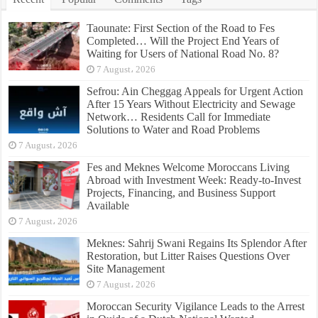
Taounate: First Section of the Road to Fes
Completed… Will the Project End Years of
Waiting for Users of National Road No. 8?
7 August، 2026
Sefrou: Ain Cheggag Appeals for Urgent Action
After 15 Years Without Electricity and Sewage
Network… Residents Call for Immediate
Solutions to Water and Road Problems
7 August، 2026
Fes and Meknes Welcome Moroccans Living
Abroad with Investment Week: Ready-to-Invest
Projects, Financing, and Business Support
Available
7 August، 2026
Meknes: Sahrij Swani Regains Its Splendor After
Restoration, but Litter Raises Questions Over
Site Management
7 August، 2026
Moroccan Security Vigilance Leads to the Arrest