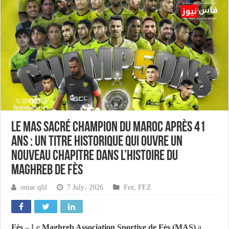
Le MAS sacré champion du Maroc après 41
ans : un titre historique qui ouvre un
nouveau chapitre dans l’histoire du
Maghreb de Fès
omar qlil
7 July، 2026
Fez
,
FEZ
Fès
– Le
Maghreb Association Sportive de Fès (MAS)
a