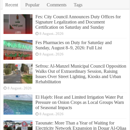
Recent
Popular
Comments
Tags
Fes: City Council Announces Duty Offices for
Signature Legalization and Document
Certification on Saturday and Sunday
8 August، 2026
Fes Pharmacies on Duty for Saturday and
Sunday, August 8–9, 2026: Full List
8 August، 2026
Sefrou: Al-Manzel Municipal Council Opposition
Walks Out of Extraordinary Session, Raising
Issues Over Street Lighting, Kiosks and Urban
Rehabilitation
8 August، 2026
El Hajeb: Heat and Limited Irrigation Water Put
Pressure on Onion Crops as Local Groups Warn
of Seasonal Impacts
8 August، 2026
Taounate: More Than a Year of Waiting for
Electricity Network Expansion in Douar Al-Qliaa