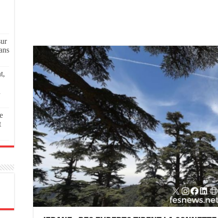
sur
ans
t,
a
e
t