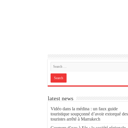
latest news
Vidéo dans la médina : un faux guide
touristique soupçonné d’avoir extorqué des
touristes arrêté à Marrakech
Coupure d’eau à Fès : la société régionale