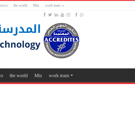
rocco
the world
Mix
work team
co
the world
Mix
work team