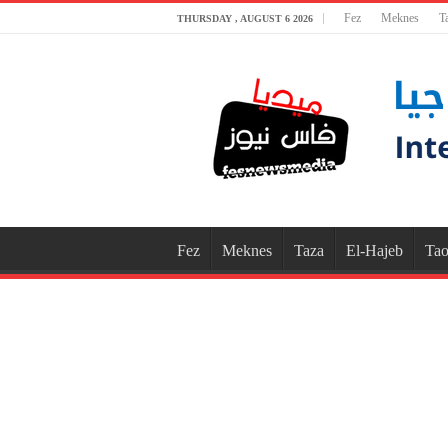
Fez
Meknes
T
THURSDAY , AUGUST 6 2026
Fez
Meknes
Taza
El-Hajeb
Tao