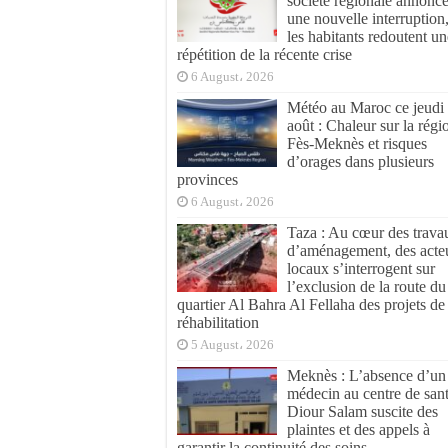
société régionale annonc
une nouvelle interruption
les habitants redoutent un
répétition de la récente crise
6 August، 2026
Météo au Maroc ce jeudi
août : Chaleur sur la régi
Fès-Meknès et risques
d’orages dans plusieurs
provinces
6 August، 2026
Taza : Au cœur des trava
d’aménagement, des acte
locaux s’interrogent sur
l’exclusion de la route du
quartier Al Bahra Al Fellaha des projets de
réhabilitation
5 August، 2026
Meknès : L’absence d’un
médecin au centre de san
Diour Salam suscite des
plaintes et des appels à
garantir la continuité des soins