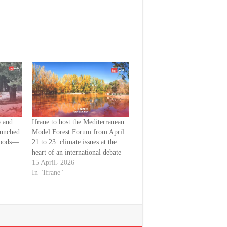
p and
Ifrane to host the Mediterranean
aunched
Model Forest Forum from April
floods—
21 to 23: climate issues at the
heart of an international debate
15 April، 2026
In "Ifrane"