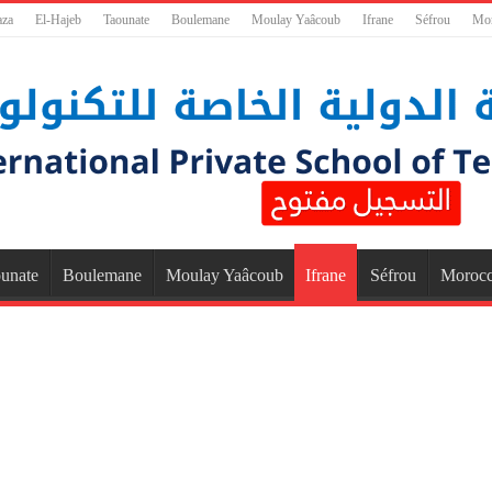
aza
El-Hajeb
Taounate
Boulemane
Moulay Yaâcoub
Ifrane
Séfrou
Mo
unate
Boulemane
Moulay Yaâcoub
Ifrane
Séfrou
Moroc