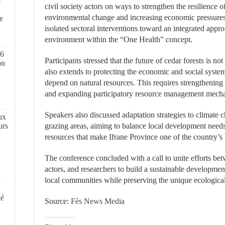
e
civil society actors on ways to strengthen the resilience o
,
environmental change and increasing economic pressure
e
isolated sectoral interventions toward an integrated appr
environment within the “One Health” concept.
 6
Participants stressed that the future of cedar forests is not
on
also extends to protecting the economic and social syste
depend on natural resources. This requires strengthening 
and expanding participatory resource management mech
Speakers also discussed adaptation strategies to climate
ux
urs
grazing areas, aiming to balance local development needs
resources that make Ifrane Province one of the country’s
The conference concluded with a call to unite efforts betw
actors, and researchers to build a sustainable developmen
local communities while preserving the unique ecological
té
Source:
Fès News Media