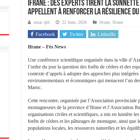
Ifrane : des experts tirent la sonnette
appellent à renforcer la résilience d
omar qlil
22 June، 2026
Ifrane
,
Ifrane
Facebook
Twitter
LinkedIn
Ifrane – Fès News
Une conférence scientifique organisée dans la ville d’Azr
l’ordre du jour la question des forêts de cèdres et des e
contexte d’appels à adopter des approches plus intégrées 
environnementaux et économiques qui menacent l’un des 
Maroc.
Cette rencontre, organisée par l’Association provinciale
montagneuses de la province d’Ifrane et l’Association Ibn
organisations civiles et scientifiques, a mis en lumière le
forêts de cèdres et les pâturages de montagne, ainsi que l
populations locales, les ressources naturelles et les équil