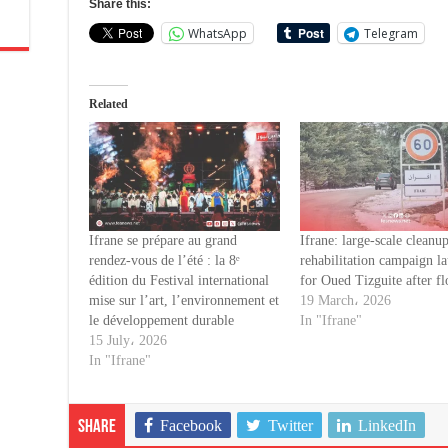
Share this:
WhatsApp
Telegram
Related
Ifrane se prépare au grand
Ifrane: large-scale cleanu
rendez-vous de l’été : la 8ᵉ
rehabilitation campaign l
édition du Festival international
for Oued Tizguite after 
mise sur l’art, l’environnement et
19 March، 2026
le développement durable
In "Ifrane"
15 July، 2026
In "Ifrane"
Facebook
Twitter
LinkedIn
Share