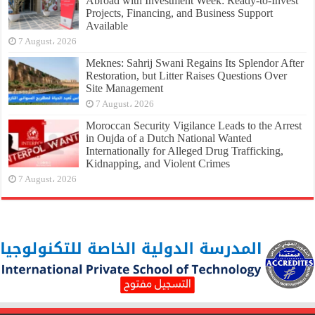
Abroad with Investment Week: Ready-to-Invest
Projects, Financing, and Business Support
Available
7 August، 2026
Meknes: Sahrij Swani Regains Its Splendor After
Restoration, but Litter Raises Questions Over
Site Management
7 August، 2026
Moroccan Security Vigilance Leads to the Arrest
in Oujda of a Dutch National Wanted
Internationally for Alleged Drug Trafficking,
Kidnapping, and Violent Crimes
7 August، 2026