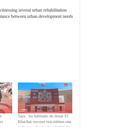
itnessing several urban rehabilitation
e balance between urban development needs
ux
Taza : les habitants du douar El
rs
Kharibat ouvrent eux-mêmes une