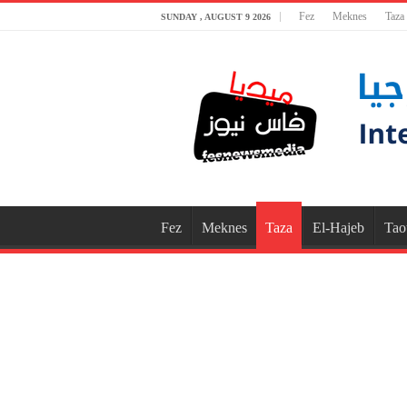
Fez
Meknes
Taza
SUNDAY , AUGUST 9 2026
Fez
Meknes
Taza
El-Hajeb
Tao