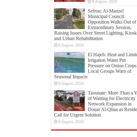
8 August، 2026
Sefrou: Al-Manzel
Municipal Council
Opposition Walks Out of
Extraordinary Session,
Raising Issues Over Street Lighting, Kiosk
and Urban Rehabilitation
8 August، 2026
El Hajeb: Heat and Limit
Irrigation Water Put
Pressure on Onion Crops
Local Groups Warn of
Seasonal Impacts
8 August، 2026
Taounate: More Than a Y
of Waiting for Electricity
Network Expansion in
Douar Al-Qliaa as Reside
Call for Urgent Solution
8 August، 2026