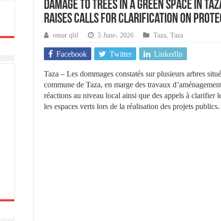
Damage to Trees in a Green Space in T
Raises Calls for Clarification on Prot
omar qlil
5 June، 2026
Taza
,
Taza
Facebook
Twitter
LinkedIn
Taza – Les dommages constatés sur plusieurs arbres situé
commune de Taza, en marge des travaux d’aménagement d’
réactions au niveau local ainsi que des appels à clarifier
les espaces verts lors de la réalisation des projets publics.