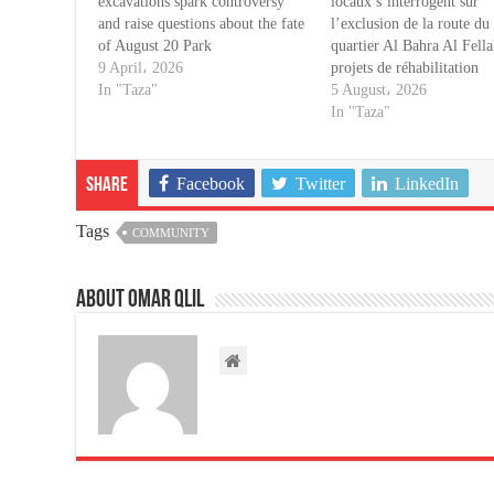
excavations spark controversy
locaux s’interrogent sur
and raise questions about the fate
l’exclusion de la route du
of August 20 Park
quartier Al Bahra Al Fell
9 April، 2026
projets de réhabilitation
In "Taza"
5 August، 2026
In "Taza"
Facebook
Twitter
LinkedIn
Share
Tags
COMMUNITY
About omar qlil