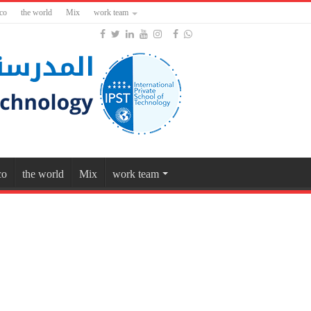
co
the world
Mix
work team
co
the world
Mix
work team