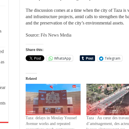
The discussion comes at a time when the city of Taza is w
and infrastructure projects, amid calls to strengthen th
and the preservation of the city’s environmental assets.
s
Source:
Fès News Media
Share this:
ed
WhatsApp
Telegram
 as
Related
ear
nts
Taza: delays in Moulay Youssef
Taza : Au cœur des trava
Avenue works and repeated
d’aménagement, des acteu