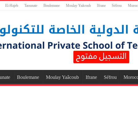
El-Hajeb
Taounate
Boulemane
Moulay Yaâcoub
Ifrane
Séfrou
Moroc
unate
Boulemane
Moulay Yaâcoub
Ifrane
Séfrou
Moroc