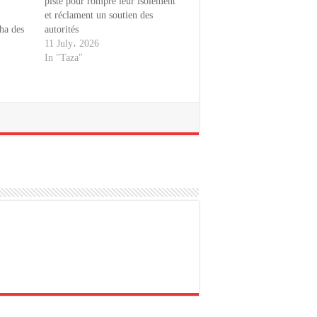
piste pour rompre leur isolement
et réclament un soutien des
aha des
autorités
11 July، 2026
In "Taza"