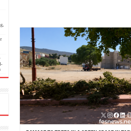
ng,
r
r
l-
n