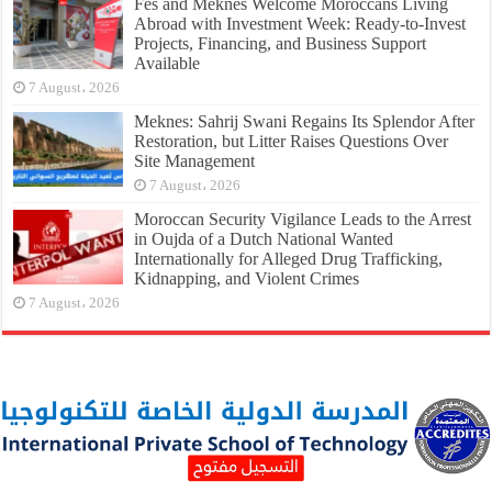
Fes and Meknes Welcome Moroccans Living
Abroad with Investment Week: Ready-to-Invest
Projects, Financing, and Business Support
Available
7 August، 2026
Meknes: Sahrij Swani Regains Its Splendor After
Restoration, but Litter Raises Questions Over
Site Management
7 August، 2026
Moroccan Security Vigilance Leads to the Arrest
in Oujda of a Dutch National Wanted
Internationally for Alleged Drug Trafficking,
Kidnapping, and Violent Crimes
7 August، 2026