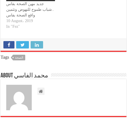
جديد مهن الصحة بفاس
..شباب طموح للنهوض وتثمين
واقع الصحة بفاس
10 August، 2019
In "Fez"
Tags
الصحة
About محمد الفاسي