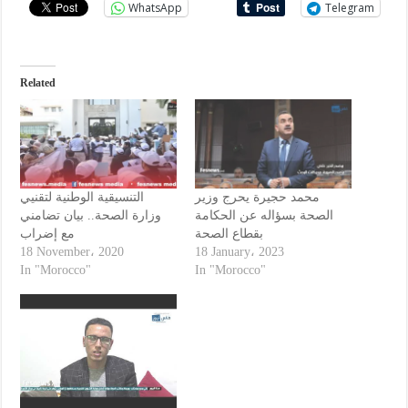
WhatsApp
Telegram
Related
محمد حجيرة يحرج وزير
التنسيقية الوطنية لتقنيي
الصحة بسؤاله عن الحكامة
وزارة الصحة.. بيان تضامني
بقطاع الصحة
مع إضراب
18 November، 2020
18 January، 2023
In "Morocco"
In "Morocco"