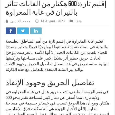
إقليم تازة: 600 هكتار من الغابات تتأثر
بالنيران في غابة المغراوة
محمد الفاسي
14 August، 2023
Taza
تعتبر غابة المغراوة في إقليم
تازة
من أهم المناطق الطبيعية
والبيئية في المنطقة، إذ تضم تنوعًا بيولوجيًا فريدًا وتعتبر مصدرًا
للحياة للعديد من الكائنات الحية. إلا أنها للأسف، تعرضت مؤخرًا
لحادث حريق خطير أثر بشكل كبير على مساحتها وتركيبتها
البيئية. سنستعرض في هذا المقال تفاصيل الحريق وجهود الإنقاذ
والتدابير البيئية المتخذة للتعامل مع هذه الكارثة.
تفاصيل الحريق وجهود الإنقاذ
في يوم الجمعة الماضي، شب
حريق
هائل في غابة المغراوة في
ولاية تازة، مما أسفر عن دمار كبير لمساحة تقدر بنحو 600
هكتار. ومع أن هذا الحريق تسبب في خسائر جسيمة في مساحة
الغابة، إلا أن الأخبار الجيدة هي أنه تمكنت فرق الإنقاذ من
السيطرة على 65٪ من الحريق، وذلك بفضل الجهود الجبارة التي