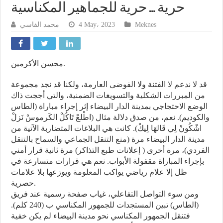
حرية … حرية للجماهير المكناسية
محمد الفاسي
4 May، 2023
Meknes
محسن الأكرمين.
قد لا ندعم لا الفتنة ولا الفوضى العارمة، ولكنا قد نجد مجموعة
من المبررات الشكلية والتسويغات الضمنية، والتي أججت ذاك
الوضع الاحتجاجي بمدينة الدار البيضاء إثر إجراء مباراة (الطاس
والكوديم). نعم، من صدق دلالة مثال (اطْلعْ تَاكُلْ الكَرموسْ نَزلْ
اشْكُونْ لِي قَالهَا لِيكْ). كانت هي البلاغات المتضاربة الآتية من
مدينة الدار البيضاء مرة (منع التنقل الجماعي والسماح بالتنقل
الفردي)، مرة أخرى ( إعلانات طبع التذاكر) مرة ثانية قرار أمني
بإجراء المباراة مقفولة الأبواب. نعم هي قرارات متسارعة في
ظل إلا علام رياضي يواكب المعلومة ويوزعها بلا علامات
حصرية.
ومن سوء التواصل التفاعلي، غياب صفحة رسمية عند فريق
(الطاس) تبين المستجدات للجمهور المكناسي ب (240 كلم).
فتنقل الجمهور المكناسي نحو مدينة البيضاء لم يكن خفية