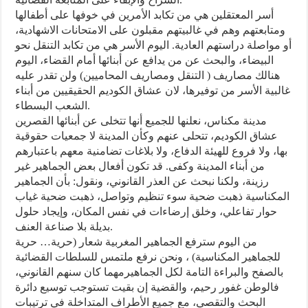
أسر المعتقلين هي من تكابد الأمرين في خوفها على أطفالها
ومتابعتهم وهم في غالبيتهم مقبلون على الامتحانات الاشهادية،
أو مواصلة دراستهم العادية. اليوم الأسر هي من تكابد التنقل نحو
البيضاء، والبحث عن من يدافع عن أبنائها أمام القضاء، اليوم
هنالك مصاريف ( التنقل ومصاريف المحاميين) ولن تقدر عليه
غالبية الأسر من توفيرها، لان عشاق الكوديم الحقيقيين من أبناء
الشعب البسطاء.
مدينة مكناس، نعلنها للجميع أنها تتخلى عن أبنائها القصرين
عشاق الكوديم، تتحلى عنهم وكأن المدينة لا جمعيات حقوقية
بها، ولا فروع للهيئة الدفاع، ولا بلاغات تضامنية معهم باعتبارهم
من أبناء المدينة وكفى. قد تكون أفعال بعض الجماهير غير
رزينة، ولكنا نبحث عن العذر القانوني، ونقول: بأن الجماهير
المكناسية ذهبت ضحية سوء تنظيم وتواصل، ذهبت ضحية غياب
حوار تفاعلي، وخلق إرضاءات في نفس المكان، وإيجاد حلول
بديلة بلا صناعة العنف.
من اليوم سترفع الجماهير المغربية شعار (حرية… حرية
للجماهير المكناسية) ، ونحن نرفع ملتمس للسلطات القضائية
بالصفح والبراءة التامة لكل الجماهيرمهما كان سنهم القانوني،
فالوطن غفور رحيم، والقضية إن بقيت تستوجب توسيع دائرة
البحث والتقصي، مع جميع الأطراف المتداخلة في ترتيبات