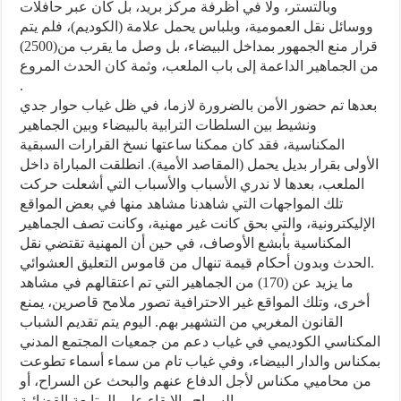
وبالتستر، ولا في أظرفة مركز بريد، بل كان عبر حافلات
ووسائل نقل العمومية، وبلباس يحمل علامة (الكوديم)، فلم يتم
قرار منع الجمهور بمداخل البيضاء، بل وصل ما يقرب من(2500)
من الجماهير الداعمة إلى باب الملعب، وثمة كان الحدث المروع
.
بعدها تم حضور الأمن بالضرورة لازما، في ظل غياب حوار جدي
ونشيط بين السلطات الترابية بالبيضاء وبين الجماهير
المكناسية، فقد كان ممكنا ساعتها نسخ القرارات السبقية
الأولى بقرار بديل يحمل (المقاصد الأمية). انطلقت المباراة داخل
الملعب، بعدها لا ندري الأسباب والأسباب التي أشعلت حركت
تلك المواجهات التي شاهدنا مشاهد منها في بعض المواقع
الإليكترونية، والتي بحق كانت غير مهنية، وكانت تصف الجماهير
المكناسية بأبشع الأوصاف، في حين أن المهنية تقتضي نقل
الحدث وبدون أحكام قيمة تنهال من قاموس التعليق العشوائي.
ما يزيد عن (170) من الجماهير التي تم اعتقالهم في مشاهد
أخرى، وتلك المواقع غير الاحترافية تصور ملامح قاصرين، يمنع
القانون المغربي من التشهير بهم. اليوم يتم تقديم الشباب
المكناسي الكوديمي في غياب دعم من جمعيات المجتمع المدني
بمكناس والدار البيضاء، وفي غياب تام من سماء أسماء تطوعت
من محاميي مكناس لأجل الدفاع عنهم والبحث عن السراح، أو
السراح والإبقاء على المتابعة القضائية.