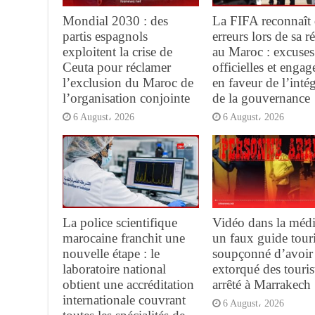
Mondial 2030 : des
La FIFA reconnaît 
partis espagnols
erreurs lors de sa 
exploitent la crise de
au Maroc : excuses
Ceuta pour réclamer
officielles et enga
l’exclusion du Maroc de
en faveur de l’intég
l’organisation conjointe
de la gouvernance
6 August، 2026
6 August، 2026
La police scientifique
Vidéo dans la médi
marocaine franchit une
un faux guide tour
nouvelle étape : le
soupçonné d’avoir
laboratoire national
extorqué des touris
obtient une accréditation
arrêté à Marrakech
internationale couvrant
6 August، 2026