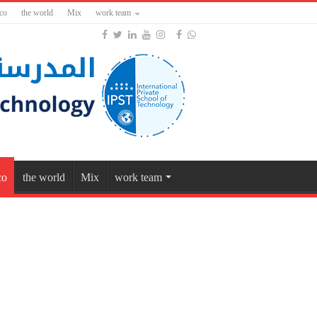
co
the world
Mix
work team
co
the world
Mix
work team