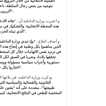
العملية الانتخابية من خلال الترويج
بتوجيه من بعض رجال السلطة، ناعت
الرزين، الذي من المفروض أن يتحلى به أمين عام حزب سياسي”.
و اعتبرت وزارة الداخلية أن :
هاته الادعا
هذه المحطة الانتخابية، والتشكيك في 
الذي تبناه الحزب المعني خلال الاستحقاقات الانتخابية ليوم 8 شتنبر 2021”.
و أضاف البلاغ :
وإذ تبدي وزارة الداخلي
الذين ساهموا بكل وطنية في إنجاح هذه الا
في ترديد نفس الاتهامات خلال كل استحقاق
تحققها بلادنا، وضربا في العمق لكل
دستورية وأحزاب سياسية مسؤولة ووسائل 
اختاروا بكل حرية ومسؤولية من يمثلهم في تدبير الشأن العام الوطني”.
وذكرت وزارة الداخلية، في بلاغها  :
القانونية والقضائية والسياسية ال
طبيعتها”، مشددة على أنه “يتعين عل
المختصة للطعن في النتائج الانتخابية، كم،