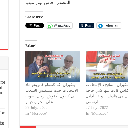
المصدر :
فاس نيوز ميديا
Share this:
WhatsApp
Telegram
Related
s
for
نكيران: النتائج د الإنتخابات
بنكيران: كنا كنقولو غانربحو هاد
nd
ناس كانت فيها شي حاجة
الإنتخابات حيت ميمكنش الشعب
on
 هي هاديك .. و ها الدليل
لي كيقول أخنوش ارحل يصوت
الرسمي
على الحزب ديالو
27 July، 2022
27 July، 2022
for
In "Morocco"
In "Morocco"
ist