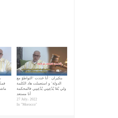
بنكيران : أنا حَددت ‘التواطؤ مع
ب
الدولة’ و استعملت هاد الكلمة
فمك
ولي بْغَا يْدْعِينِي يْدْعِينِي فالمحكمة
ماشي
أنا مستعد
27 July، 2022
In "Morocco"