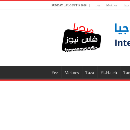
Fez
Meknes
Taza
SUNDAY , AUGUST 9 2026
Fez
Meknes
Taza
El-Hajeb
Tao