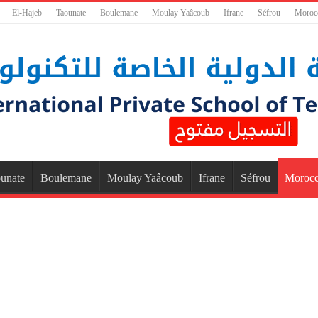
El-Hajeb
Taounate
Boulemane
Moulay Yaâcoub
Ifrane
Séfrou
Moroc
unate
Boulemane
Moulay Yaâcoub
Ifrane
Séfrou
Moroc