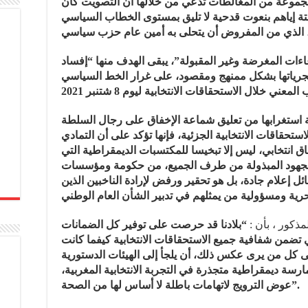
 لمجموعة من المغالطات تدعي من خلالها أن التصويت كان
ة إياهم بنعوت قدحية لا تليق بمستوى الخطاب السياسي
“ءات المغرضة وغير المقبولة”، يبقى الهدف منها “إفساد
مجرياتها بشكل ممنهج ومقصود، على غرار الخط السياسي
“ة استغرابها من تعليق شماعة الإخفاق على رجال السلطة
ستحقاقات الانتخابية الجزئية، فإنها تؤكد على أن التمادي
 انتخابي، ليس إلا تبخيسا للمكتسبات الديمقراطية التي
 الجهود المبذولة من طرف الجميع، من حكومة ومؤسسات
إعلام جادة، بل هو تحقير ورفض لإرادة الناخبين الذين
المذكور ، بأن
“بلادنا قد حرصت على توفير كل الضمانات
تي تضمن شفافية جميع الاستحقاقات الانتخابية كيفما كانت
ى كل من يرى عكس ذلك، أن يلجأ إلى الهيئات الدستورية
مارسة ديمقراطية متجذرة في التجربة الانتخابية المغربية
عوض الترويج لاتهامات باطلة لا أساس لها من الصحة”.