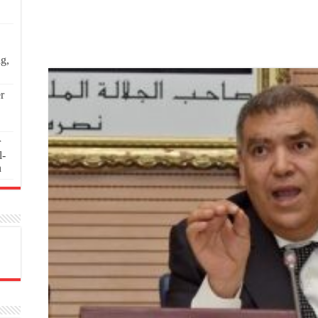
ng,
r
r
l-
n