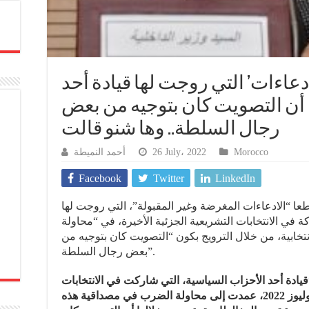
دعاءات’ التي روجت لها قيادة أحد
أن التصويت كان بتوجيه من بعض
رجال السلطة.. وها شنو قالت
أحمد النميطة
26 July، 2022
Morocco
Facebook
Twitter
LinkedIn
طعا “الادعاءات المغرضة وغير المقبولة”، التي روجت لها
ة في الانتخابات التشريعية الجزئية الأخيرة، في “محاولة
تخابية، من خلال الترويج بكون “التصويت كان بتوجيه من
بعض رجال السلطة”.
“ادة أحد الأحزاب السياسية، التي شاركت في الانتخابات
التشريعية الجزئية ليوم الخميس 21 يوليوز 2022، عمدت إلى محاولة الضرب في مصداقية هذه