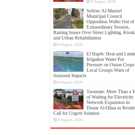
8 August، 2026
Sefrou: Al-Manzel
Municipal Council
Opposition Walks Out of
Extraordinary Session,
Raising Issues Over Street Lighting, Kiosk
and Urban Rehabilitation
8 August، 2026
El Hajeb: Heat and Limit
Irrigation Water Put
Pressure on Onion Crops
Local Groups Warn of
Seasonal Impacts
8 August، 2026
Taounate: More Than a Y
of Waiting for Electricity
Network Expansion in
Douar Al-Qliaa as Reside
Call for Urgent Solution
8 August، 2026