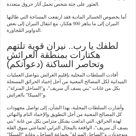
العثور على جثة شخص تحمل آثار حروق متعددة.
أما بخصوص الخسائر المادية فقد ارتفعت المساحة التي طالتها
النيران إلى ما يناهز 900 هكتار، مع انتقال النيران إلى بعض
الدواوير المُجاورة.
لطفك يا رب.. نيران قوية تلتهم
هكتارات بمنطقة العرائش
وتحاصر الساكنة (دعواتكم)
أفادت السلطات المحلية بإقليم العرائش بتواصل العمليات
الميدانية لكل المصالح المعنية من أجل إخماد الحرائق المسجلة
بكل من غابات “بني يسف آل سريف”، و”الساحل المنزلة”،
و”المبيكا” بالعرائش.
وأشارت السلطات المحلية، بهذا الشأن، إلى تواصل مجهودات
كل المصالح المعنية من أجل التطويق والإخماد التام والنهائي
لهذه الحرائق، التي اندلعت بشكل متزامن بكل من غابة “بني
يسف آل سريف”، الواقعة بالمجال الترابي لجماعتي سوق القلة
وبوجديان، و”الساحل المنزلة” بجماعة الساحل، وغابة “المبيكا”