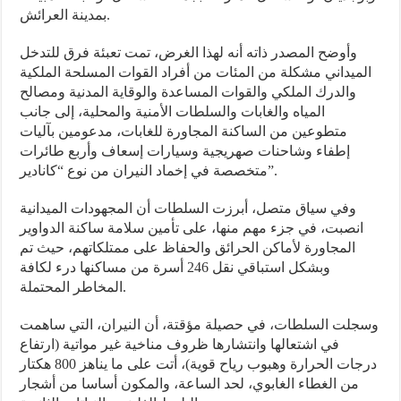
بمدينة العرائش.
وأوضح المصدر ذاته أنه لهذا الغرض، تمت تعبئة فرق للتدخل
الميداني مشكلة من المئات من أفراد القوات المسلحة الملكية
والدرك الملكي والقوات المساعدة والوقاية المدنية ومصالح
المياه والغابات والسلطات الأمنية والمحلية، إلى جانب
متطوعين من الساكنة المجاورة للغابات، مدعومين بآليات
إطفاء وشاحنات صهريجية وسيارات إسعاف وأربع طائرات
متخصصة في إخماد النيران من نوع “كانادير”.
وفي سياق متصل، أبرزت السلطات أن المجهودات الميدانية
انصبت، في جزء مهم منها، على تأمين سلامة ساكنة الدواوير
المجاورة لأماكن الحرائق والحفاظ على ممتلكاتهم، حيث تم
وبشكل استباقي نقل 246 أسرة من مساكنها درء لكافة
المخاطر المحتملة.
وسجلت السلطات، في حصيلة مؤقتة، أن النيران، التي ساهمت
في اشتعالها وانتشارها ظروف مناخية غير مواتية (ارتفاع
درجات الحرارة وهبوب رياح قوية)، أتت على ما يناهز 800 هكتار
من الغطاء الغابوي، لحد الساعة، والمكون أساسا من أشجار