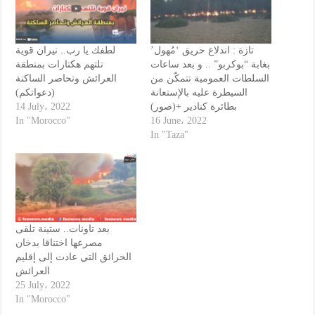
تازة : اندلاع حريق ‘مُهول’
لطفك يا رب.. نيران قوية
بغابة “بوكربو” .. و بعد ساعات
تلتهم هكتارات بمنطقة
السلطات العمومية تتمكّن من
العرائش وتحاصر الساكنة
السيطرة عليه بالإستعانة
(دعواتكم)
14 July، 2022
بطائرة كنادير +(صور)
In "Morocco"
16 June، 2022
In "Taza"
بعد تاونات.. ستينة تلقى
مصرعها اختناقا بدخان
الحرائق التي عادت إلى إقليم
العرائش
25 July، 2022
In "Morocco"