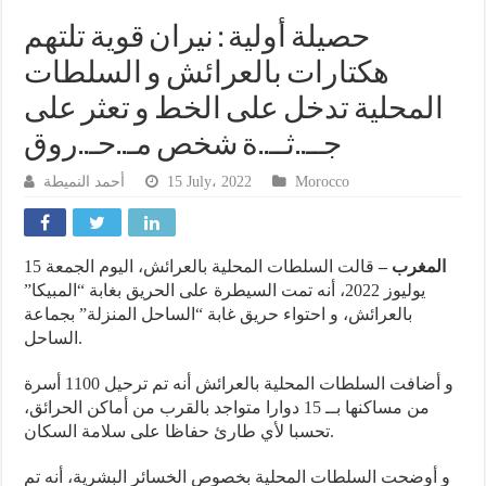
حصيلة أولية : نيران قوية تلتهم
هكتارات بالعرائش و السلطات
المحلية تدخل على الخط و تعثر على
جــ..ثــ..ة شخص مـ..حـ..روق
أحمد النميطة
15 July، 2022
Morocco
المغرب –
قالت السلطات المحلية بالعرائش، اليوم الجمعة 15
يوليوز 2022، أنه تمت السيطرة على الحريق بغابة “المبيكا”
بالعرائش، و احتواء حريق غابة “الساحل المنزلة” بجماعة
الساحل.
و أضافت السلطات المحلية بالعرائش أنه تم ترحيل 1100 أسرة
من مساكنها بــ 15 دوارا متواجد بالقرب من أماكن الحرائق،
تحسبا لأي طارئ حفاظا على سلامة السكان.
و أوضحت السلطات المحلية بخصوص الخسائر البشرية، أنه تم