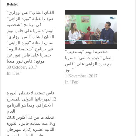
Related
الفنان الشاب”انس لوزاري”
ضيف الفنانة “نورة الزاهي”
في برنامج “شخصية
اليوم”حصريا على فاس نيوز
الفنان الشاب"انس لوزاري"
ضيف الفنانة "نورة الزاهي"
في برنامج "شخصية اليوم"
“شخصية اليوم “يستضيف
حصريا على فاس نيوز عن
الفنان “عبدو حسني” حصريا
موقع : فاس نيوز ميديا
مع نورة الزاهي على “فاس
30 October، 2017
نيوز”
In "Fez"
1 November، 2017
In "Fez"
فاس تستعد لاحتضان الدورة
12 لمهرجانها الدولي للمسرح
الاحترافي وهذا هو البرنامج
العام
تنعقد ما بين 13 أكتوبر 2018
و16 منه بمدينة فاس، الدورة
الثانية عشرة (12)، لمهرجان
فاس الدولي للمسرح