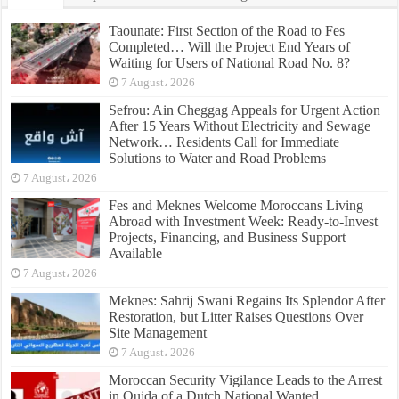
Taounate: First Section of the Road to Fes
Completed… Will the Project End Years of
Waiting for Users of National Road No. 8?
7 August، 2026
Sefrou: Ain Cheggag Appeals for Urgent Action
After 15 Years Without Electricity and Sewage
Network… Residents Call for Immediate
Solutions to Water and Road Problems
7 August، 2026
Fes and Meknes Welcome Moroccans Living
Abroad with Investment Week: Ready-to-Invest
Projects, Financing, and Business Support
Available
7 August، 2026
Meknes: Sahrij Swani Regains Its Splendor After
Restoration, but Litter Raises Questions Over
Site Management
7 August، 2026
Moroccan Security Vigilance Leads to the Arrest
in Oujda of a Dutch National Wanted