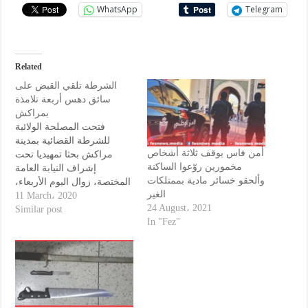
WhatsApp
Telegram
Related
الشرطة تلقي القبض على
سائق دهس أربعة تلامذة
بمراكش
فتحت المصلحة الولائية
للشرطة القضائية بمدينة
أمن فاس يوقف ثلاثة أشخاص
مراكش بحثا تمهيديا تحت
مخمورين روّعوا الساكنة
إشراف النيابة العامة
وألحقو خسائر مادية بممتلكات
المختصة، زوال اليوم الأربعاء،
الغير
للتحقق من الأفعال الإجرامية
11 March، 2020
24 August، 2021
المنسوبة لسائق سيارة، يبلغ
Similar post
In "Fez"
من العمر 26 سنة، وذلك
للاشتباه في تورطه في
التسبب عمدا في ارتكاب
حادثة سير بجروح وإلحاق
خسائر مادية بممتلكات خاصة.
وذكر بلاغ للمديرية العامة…