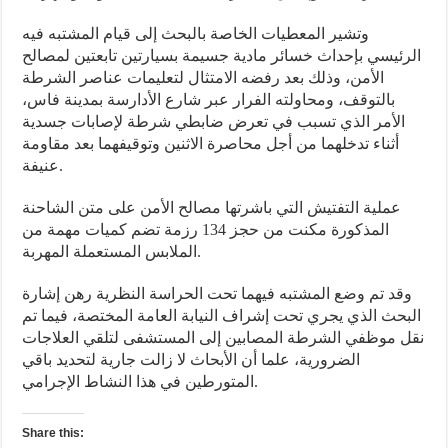
وتشير المعطيات الخاصة بالبحث إلى قيام المشتبه فيه
الرئيسي بإحداث خسائر مادية جسيمة بسيارتين تابعتين لمصالح
الأمن، وذلك بعد رفضه الامتثال لتعليمات عناصر الشرطة
بالتوقف، ومحاولته الفرار عبر شارع الأدارسة بمدينة فاس،
الأمر الذي تسبب في تعرض ضابطي شرطة لإصابات جسدية
أثناء تدخلهما من أجل محاصرة الاثنين وتوقيفهما بعد مقاومة
عنيفة.
عملية التفتيش التي باشرتها مصالح الأمن على متن الشاحنة
المذكورة مكنت من حجز 134 رزمة تضم كميات مهمة من
الملابس المستعملة المهربة.
وقد تم وضع المشتبه فيهما تحت الحراسة النظرية رهن إشارة
البحث الذي يجري تحت إشراف النيابة العامة المختصة، فيما تم
نقل موظفي الشرطة المصابين إلى المستشفى لتلقي العلاجات
الضرورية، علما أن الأبحاث لا زالت جارية لتحديد باقي
المتورطين في هذا النشاط الإجرامي.
Share this: