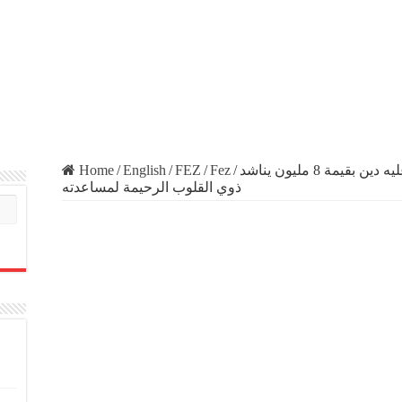
Home
/
English
/
FEZ
/
Fez
/
نداء انساني..متقاعد يعاني احتجاز راتبه وعليه دين بقيمة 8 مليون يناشد
ذوي القلوب الرحيمة لمساعدته