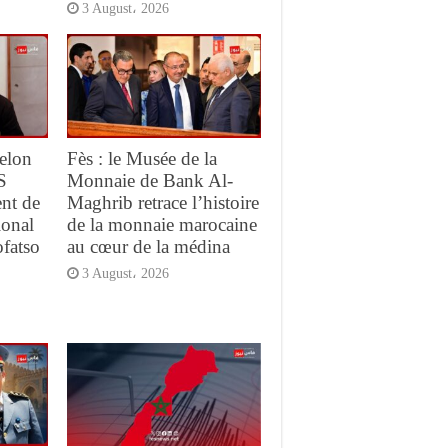
3 August، 2026
elon
Fès : le Musée de la
S
Monnaie de Bank Al-
ent de
Maghrib retrace l’histoire
ional
de la monnaie marocaine
ofatso
au cœur de la médina
3 August، 2026