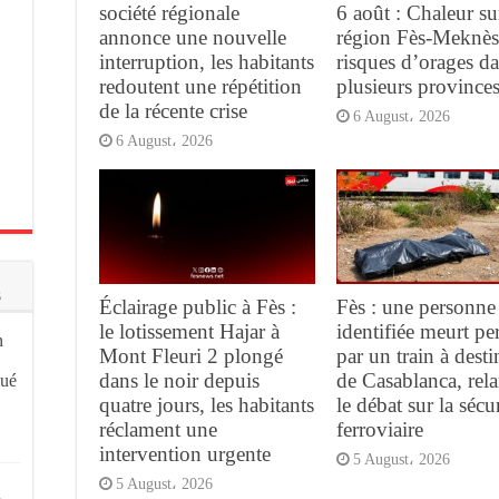
société régionale
6 août : Chaleur su
annonce une nouvelle
région Fès-Meknès
interruption, les habitants
risques d’orages d
redoutent une répétition
plusieurs province
de la récente crise
6 August، 2026
6 August، 2026
s
Éclairage public à Fès :
Fès : une personne
le lotissement Hajar à
identifiée meurt pe
n
Mont Fleuri 2 plongé
par un train à desti
dans le noir depuis
de Casablanca, rel
qué
quatre jours, les habitants
le débat sur la sécur
réclament une
ferroviaire
intervention urgente
5 August، 2026
5 August، 2026