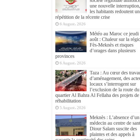
société régionale annonc
une nouvelle interruption
les habitants redoutent un
répétition de la récente crise
6 August، 2026
Météo au Maroc ce jeudi
août : Chaleur sur la régi
Fès-Meknès et risques
d’orages dans plusieurs
provinces
6 August، 2026
Taza : Au cœur des trava
d’aménagement, des acte
locaux s’interrogent sur
l’exclusion de la route du
quartier Al Bahra Al Fellaha des projets de
réhabilitation
5 August، 2026
Meknès : L’absence d’un
médecin au centre de san
Diour Salam suscite des
plaintes et des appels à
garantir la continuité des soins