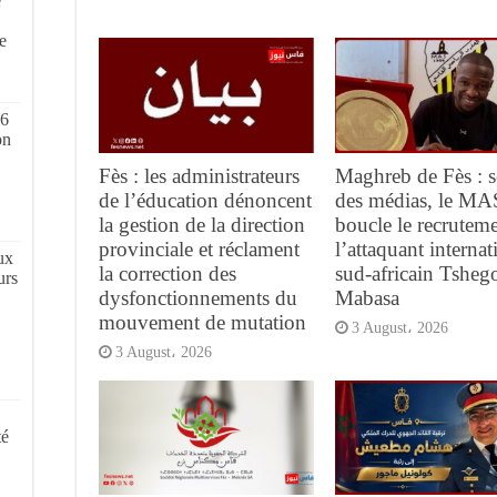
e
,
e
 6
on
Fès : les administrateurs
Maghreb de Fès : s
de l’éducation dénoncent
des médias, le MA
la gestion de la direction
boucle le recrutem
provinciale et réclament
l’attaquant internat
ux
la correction des
sud-africain Tsheg
urs
dysfonctionnements du
Mabasa
mouvement de mutation
3 August، 2026
3 August، 2026
té