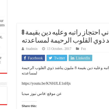
sur
ans
نداء انساني..متقاعد يعاني احتجاز راتبه وعليه دين بقيمة 8
t,
د ذوي القلوب الرحيمة لمساعدته
a
fnadmin
13 October، 2017
Fez
e
Facebook
Twitter
LinkedIn
t
نداء انساني..متقاعد يعاني احتجاز راتبه وعليه دين بقيمة 8 مليون يناشد ذوي القلوب الرحيمة
لمساعدته
https://youtu.be/KNHJLE1nHjs
عن موقع :فاس نيوز ميديا
Share this: