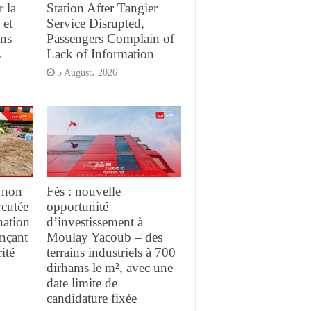
r la
Station After Tangier
 et
Service Disrupted,
ans
Passengers Complain of
s
Lack of Information
5 August، 2026
 non
Fès : nouvelle
rcutée
opportunité
nation
d’investissement à
ançant
Moulay Yacoub – des
ité
terrains industriels à 700
dirhams le m², avec une
date limite de
candidature fixée