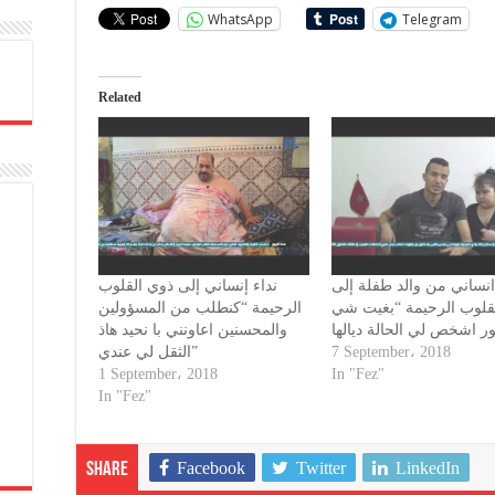
WhatsApp
Telegram
Related
انساني من والد طفلة إلى
نداء إنساني إلى ذوي القلوب
قلوب الرحيمة “بغيت شي
الرحيمة “كنطلب من المسؤولين
والمحسنين اعاونني با نحيد هاذ
الثقل لي عندي”
7 September، 2018
1 September، 2018
In "Fez"
In "Fez"
Facebook
Twitter
LinkedIn
Share