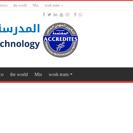
rocco
the world
Mix
work team
co
the world
Mix
work team