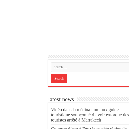
latest news
Vidéo dans la médina : un faux guide
touristique soupçonné d’avoir extorqué des
touristes arrêté à Marrakech
Coupure d’eau à Fès : la société régionale