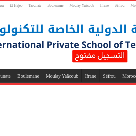
aza
El-Hajeb
Taounate
Boulemane
Moulay Yaâcoub
Ifrane
Séfrou
Mo
unate
Boulemane
Moulay Yaâcoub
Ifrane
Séfrou
Moroc