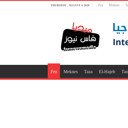
Fez
Meknes
T
THURSDAY , AUGUST 6 2026
Fez
Meknes
Taza
El-Hajeb
Tao