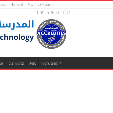
rocco
the world
Mix
work team
co
the world
Mix
work team