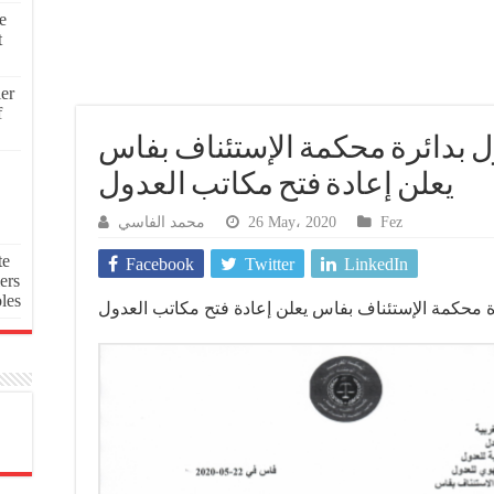
e
t
ier
f
 بدائرة محكمة الإستئناف بفاس
يعلن إعادة فتح مكاتب العدول
محمد الفاسي
26 May، 2020
Fez
te
Facebook
Twitter
LinkedIn
ers
oles