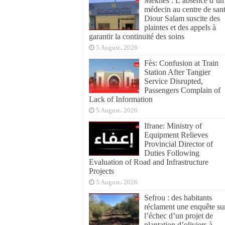
Meknès : L’absence d’un
médecin au centre de san
Diour Salam suscite des
plaintes et des appels à
garantir la continuité des soins
5 August، 2026
Fès: Confusion at Train
Station After Tangier
Service Disrupted,
Passengers Complain of
Lack of Information
5 August، 2026
Ifrane: Ministry of
Equipment Relieves
Provincial Director of
Duties Following
Evaluation of Road and Infrastructure
Projects
5 August، 2026
Sefrou : des habitants
réclament une enquête su
l’échec d’un projet de
plantation d’oliviers à