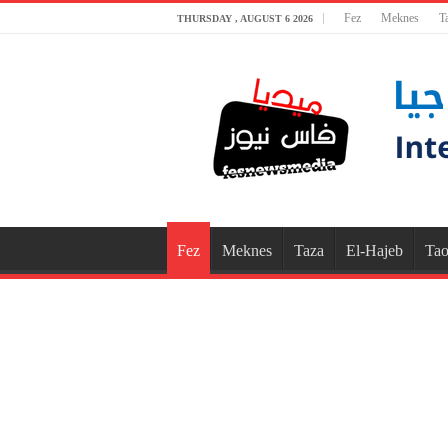
Fez
Meknes
T
THURSDAY , AUGUST 6 2026
Fez
Meknes
Taza
El-Hajeb
Tao