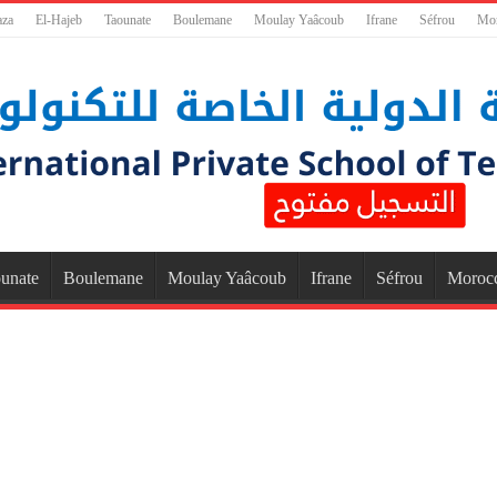
aza
El-Hajeb
Taounate
Boulemane
Moulay Yaâcoub
Ifrane
Séfrou
Mo
unate
Boulemane
Moulay Yaâcoub
Ifrane
Séfrou
Moroc