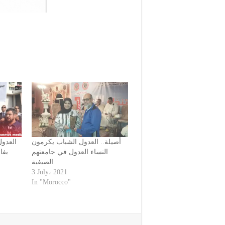
أصيلة.. العدول الشباب يكرمون
العدول
النساء العدول في جامعتهم
بفا
الصيفية
3 July، 2021
In "Morocco"