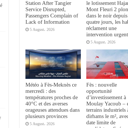
Station After Tangier
le lotissement Haja
té
Service Disrupted,
Mont Fleuri 2 plo
Passengers Complain of
dans le noir depuis
Lack of Information
quatre jours, les ha
réclament une
5 August، 2026
intervention urgen
5 August، 2026
Météo à Fès-Meknès ce
Fès : nouvelle
mercredi : des
opportunité
températures proches de
d’investissement à
40°C et des averses
Moulay Yacoub – 
orageuses attendues dans
terrains industriels
plusieurs provinces
dirhams le m², ave
r
date limite de
5 August، 2026