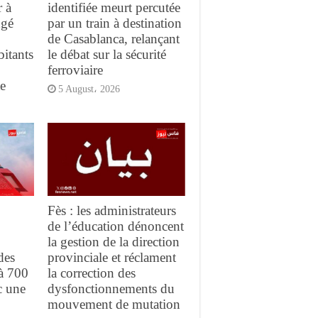
r à
identifiée meurt percutée
ngé
par un train à destination
de Casablanca, relançant
bitants
le débat sur la sécurité
ferroviaire
te
5 August، 2026
Fès : les administrateurs
de l’éducation dénoncent
la gestion de la direction
des
provinciale et réclament
 à 700
la correction des
c une
dysfonctionnements du
mouvement de mutation