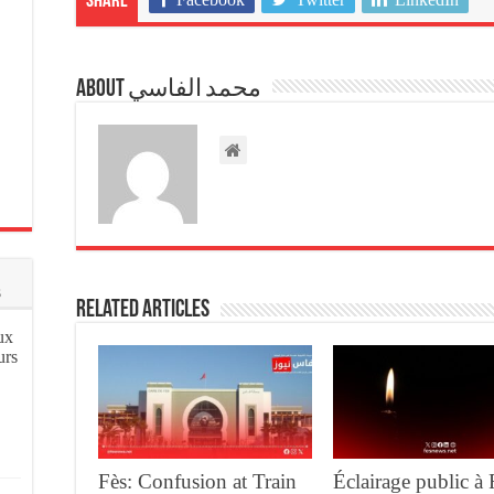
Share
About محمد الفاسي
s
Related Articles
ux
urs
Fès: Confusion at Train
Éclairage public à 