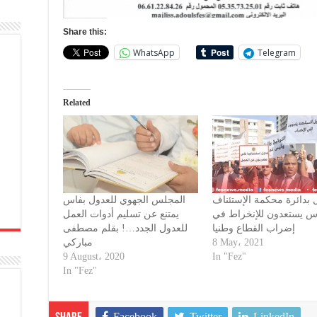
Share this:
WhatsApp
Telegram
Related
 بدائرة محكمة الإستئناف
المجلس الجهوي للعدول بفاس
س يستعدون للإنخراط في
يمتنع عن تسليم أدوات العمل
إضراب القطاع وطنيا
للعدول الجدد…! بقلم مصطفى
مباركي
8 May، 2021
9 August، 2020
In "Fez"
In "Fez"
Facebook
Twitter
LinkedIn