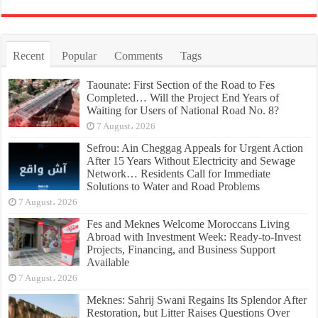
Recent
Popular
Comments
Tags
Taounate: First Section of the Road to Fes
Completed… Will the Project End Years of
Waiting for Users of National Road No. 8?
7 August، 2026
Sefrou: Ain Cheggag Appeals for Urgent Action
After 15 Years Without Electricity and Sewage
Network… Residents Call for Immediate
Solutions to Water and Road Problems
7 August، 2026
Fes and Meknes Welcome Moroccans Living
Abroad with Investment Week: Ready-to-Invest
Projects, Financing, and Business Support
Available
7 August، 2026
Meknes: Sahrij Swani Regains Its Splendor After
Restoration, but Litter Raises Questions Over