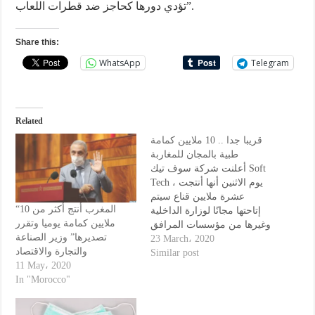
تؤدي دورها كحاجز ضد قطرات اللعاب”.
Share this:
WhatsApp
Telegram
Related
قريبا جدا .. 10 ملايين كمامة
طبية بالمجان للمغاربة
أعلنت شركة سوف تيك Soft
Tech ، يوم الاثنين أنها أنتجت
عشرة ملايين قناع سيتم
“المغرب أنتج أكثر من 10
إتاحتها مجانًا لوزارة الداخلية
ملايين كمامة يوميا وتقرر
وغيرها من مؤسسات المرافق
تصديرها” وزير الصناعة
العامة ، كجزء من التعبئة
23 March، 2020
والتجارة والاقتصاد
العامة و التضامن لمحاربة
Similar post
11 May، 2020
الفيروس التاجي الجديد
In "Morocco"
(Covid-19). شركة سوفت تك
، المتخصصة في الإنتاج
المتكامل للأقمشة التقنية ،