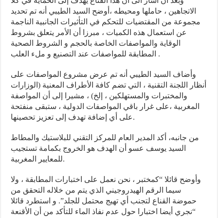
وبعد أن أشار الى أن هذا القناع يهدف إلى الحماية في كلا
الاتجاهين ، حاملها ومحيطه ،أوضح السيد الطيبي أنه تم تحديد
مجموعة من المقتضيات للتحكم في التأثيرات الجانبية الناجمة
عن استعمال هذه الكميات ، مبرزا أن الأمر يتعلق بشروط
الوقاية والمواصفات الخاصة بالحجم و الشروط الصحية
المطابقة للمواصفات عند التصنيع و ملء العلب .
وأضاف السيد الطيبي أنه تم عرض مشروع المواصفات على
أنظار اللجنة التقنية ، التي تضم كافة الأطراف المعنية (الوزارات
والمختبرات والمستهلكين ، إلخ) ، مشيرا إلى أن المواصفة
المغربية ،على غرار باقي المواصفات الدولية ، ستبقى منفتحة
على أي إضافة تهدف إلى تعزيز تحصينها.
من جانبه، أكد المدير العام للمركز التقني للبلاستيك والمطاط
السيد يوسف عسو أن الهدف هو الخروج بكمامة تستجيب
للمعايير المغربية.
وأوضح قائلا “كمختبر ، نحن نعمل على اختبارات المطابقة ، ولا
سيما الرقم الهيدروجيني الذي يتم من خلاله التحقق من
حموضة القناع لتجنب أي تهيج محتمل للجلد”. و استطرد قائلا
“نجري أيضا اختبارا حول عدم نفاذ الماء للتأكد من أن الأقنعة