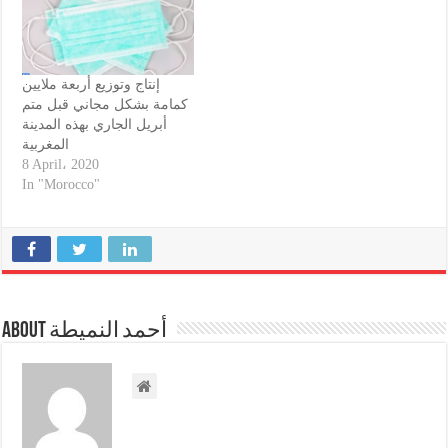
"واجهت التحدي في…
إنتاج وتوزيع أربعة ملايين
كمامة بشكل مجاني قبل متم
أبريل الجاري بهذه المدينة
المغربية
8 April، 2020
In "Morocco"
About أحمد النميطة