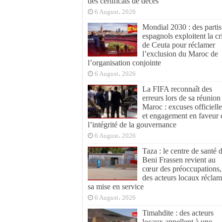
des certificats de décès
6 August، 2026
Mondial 2030 : des partis
espagnols exploitent la cr
de Ceuta pour réclamer
l’exclusion du Maroc de
l’organisation conjointe
6 August، 2026
La FIFA reconnaît des
erreurs lors de sa réunion
Maroc : excuses officielle
et engagement en faveur 
l’intégrité de la gouvernance
6 August، 2026
Taza : le centre de santé 
Beni Frassen revient au
cœur des préoccupations,
des acteurs locaux réclam
sa mise en service
6 August، 2026
Timahdite : des acteurs
locaux appellent à une