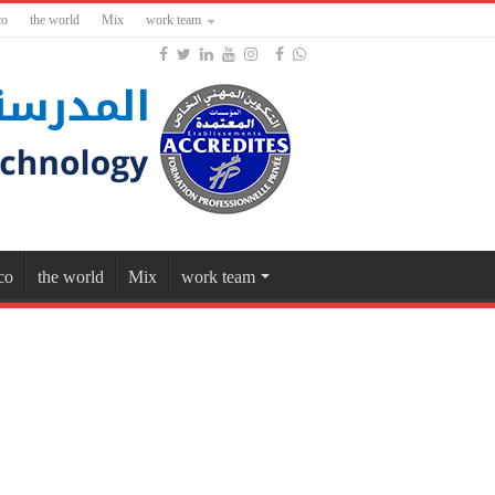
co
the world
Mix
work team
co
the world
Mix
work team