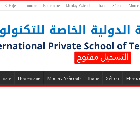
El-Hajeb
Taounate
Boulemane
Moulay Yaâcoub
Ifrane
Séfrou
Moroc
unate
Boulemane
Moulay Yaâcoub
Ifrane
Séfrou
Moroc