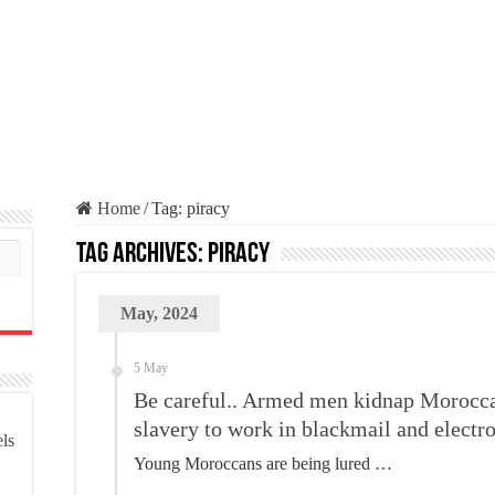
Home
/
Tag:
piracy
Tag Archives:
piracy
May, 2024
5 May
Be careful.. Armed men kidnap Morocca
slavery to work in blackmail and electro
els
Young Moroccans are being lured …