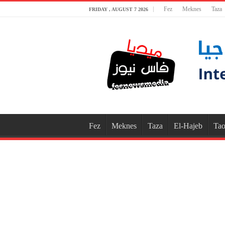
Fez
Meknes
Taza
FRIDAY , AUGUST 7 2026
Fez
Meknes
Taza
El-Hajeb
Tao