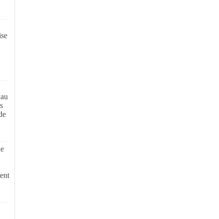
ise
 au
s
de
de
ent