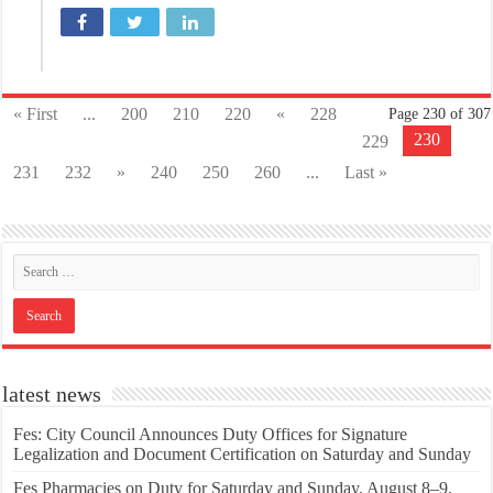
« First
...
200
210
220
«
228
Page 230 of 307
230
229
231
232
»
240
250
260
...
Last »
latest news
Fes: City Council Announces Duty Offices for Signature
Legalization and Document Certification on Saturday and Sunday
Fes Pharmacies on Duty for Saturday and Sunday, August 8–9,