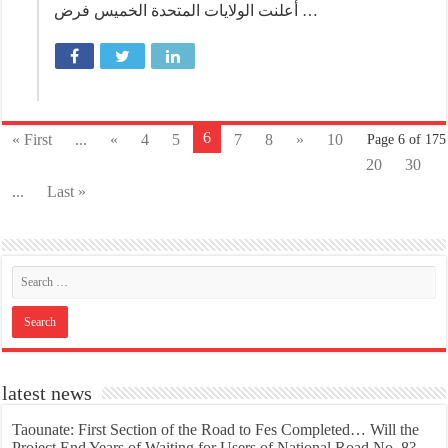
أعلنت الولايات المتحدة الخميس فرض …
6
« First
...
«
4
5
7
8
»
10
Page 6 of 175
20
30
...
Last »
latest news
Taounate: First Section of the Road to Fes Completed… Will the
Project End Years of Waiting for Users of National Road No. 8?