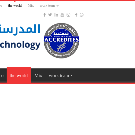
co
the world
Mix
work team
co
the world
Mix
work team