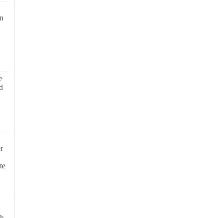
on
e
d
r
te
ch