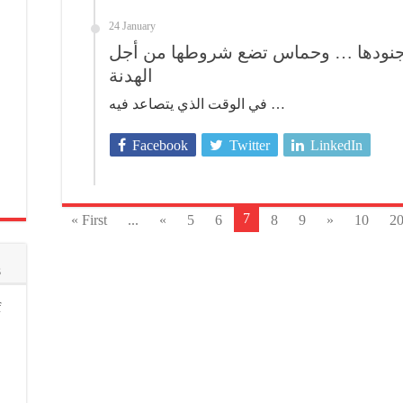
24 January
ز جنودها … وحماس تضع شروطها من أجل
الهدنة
في الوقت الذي يتصاعد فيه …
Facebook
Twitter
LinkedIn
7
« First
...
«
5
6
8
9
»
10
2
s
f