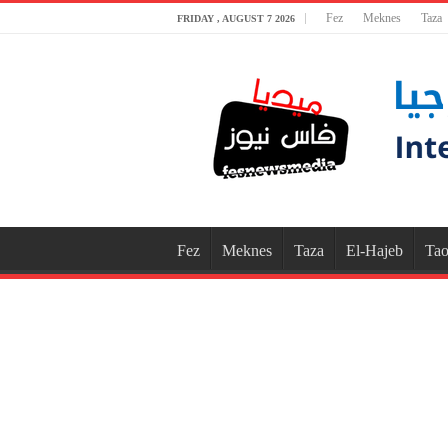
Fez
Meknes
Taza
FRIDAY , AUGUST 7 2026
Fez
Meknes
Taza
El-Hajeb
Tao