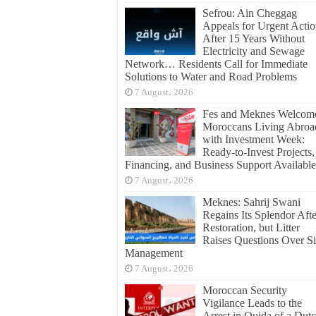
Sefrou: Ain Cheggag
Appeals for Urgent Acti
After 15 Years Without
Electricity and Sewage
Network… Residents Call for Immediate
Solutions to Water and Road Problems
7 August، 2026
Fes and Meknes Welcom
Moroccans Living Abroa
with Investment Week:
Ready-to-Invest Projects,
Financing, and Business Support Available
7 August، 2026
Meknes: Sahrij Swani
Regains Its Splendor Afte
Restoration, but Litter
Raises Questions Over Si
Management
7 August، 2026
Moroccan Security
Vigilance Leads to the
Arrest in Oujda of a Dut