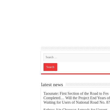
latest news
Taounate: First Section of the Road to Fes
Completed… Will the Project End Years of
Waiting for Users of National Road No. 8?
Sefrou: Ain Cheggag Appeals for Urgent