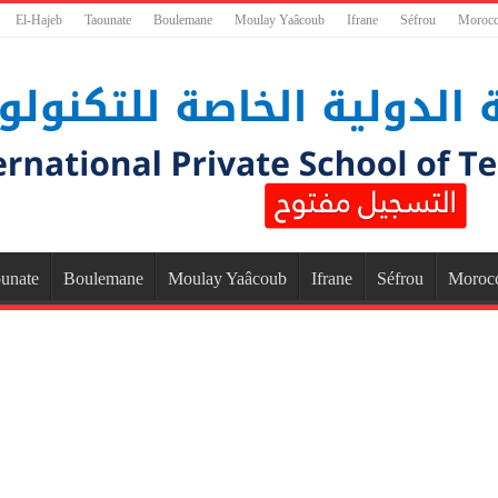
El-Hajeb
Taounate
Boulemane
Moulay Yaâcoub
Ifrane
Séfrou
Moroc
unate
Boulemane
Moulay Yaâcoub
Ifrane
Séfrou
Moroc