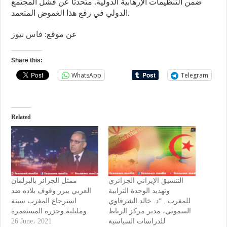
ضمن التنظيمات الإرهابية الدولية. متحدثاً عن فشل المجتمع
الدولي في رفع هذا الغموض المتعمد.
عن موقع:
فاس نيوز
Share this:
WhatsApp
Telegram
Related
التنسيق الإيراني الجزائري
ممثل الجزائر بالبرلمان
وتهديد الوحدة الترابية
العربي يبرر وقوف بلاده ضد
للمغرب.. “د. خالد الشرقاوي
استرجاع المغرب سبتة
السموني، مدير مركز الرباط
ومليلية وجزره المستعمرة
للدراسات السياسية
26 June، 2021