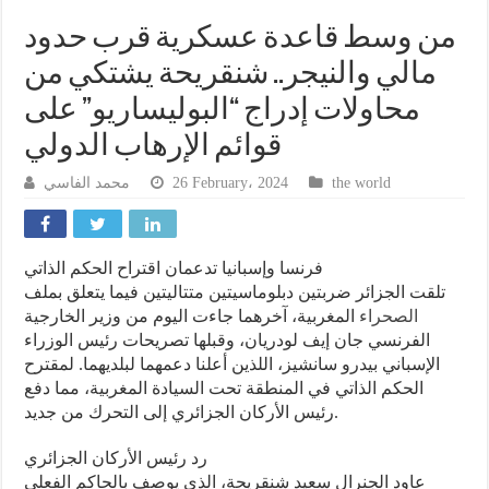
من وسط قاعدة عسكرية قرب حدود
مالي والنيجر.. شنقريحة يشتكي من
محاولات إدراج “البوليساريو” على
قوائم الإرهاب الدولي
the world
26 February، 2024
محمد الفاسي
فرنسا وإسبانيا تدعمان اقتراح الحكم الذاتي
تلقت الجزائر ضربتين دبلوماسيتين متتاليتين فيما يتعلق بملف
الصحراء
المغربية، آخرهما جاءت اليوم من وزير الخارجية
الفرنسي جان إيف لودريان، وقبلها تصريحات رئيس الوزراء
الإسباني بيدرو سانشيز، اللذين أعلنا دعمهما لبلديهما. لمقترح
الحكم الذاتي في المنطقة تحت السيادة المغربية، مما دفع
رئيس الأركان الجزائري إلى التحرك من جديد.
رد رئيس الأركان الجزائري
عاود الجنرال سعيد شنقريحة، الذي يوصف بالحاكم الفعلي