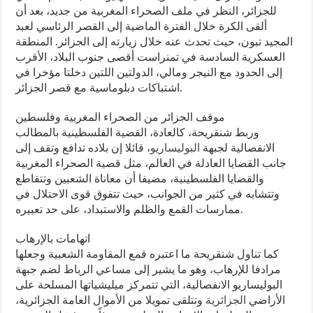
للجزائر، النظر في ملف الصحراء المغربية من جديد، بعد أن
ألقى الكرة خلال الفترة الماضية إلى القصر الرئاسي لعبد
المجيد تبون، حيث تحدث عنه خلال زيارته إلى الجزائر. المنطقة
العسكرية السادسة في تمنراست أقصى جنوب البلاد، الأقرب
إلى الحدود مع النيجر ومالي، الدولتين اللتين دخلتا مؤخرا في
اشتباكات دبلوماسية مع قصر الجزائر.
موقف الجزائر من الصحراء المغربية وفلسطين
وربط شنقريحة، كالعادة، القضية الفلسطينية بالمطالب
الانفصالية لجبهة
البوليساريو
، قائلا إن بلاده تدافع وتقف إلى
جانب القضايا العادلة في العالم، مثل قضية الصحراء المغربية
والقضايا الفلسطينية، مضيفا أن معاناة الشعبين وتتقاطع
وتتشابه في كثير من الجوانب، حيث تتفوق قوى الاحتلال في
ممارسات القمع والظلم والاستبداد، على حد تعبيره.
اتهامات بالإرهاب
كما تناول شنقريحة ما اعتبره قمع المقاومة الشعبية وجعلها
مرادفا للإرهاب، وهو ما يشير إلى مساعي الرباط لضم جبهة
البوليساريو الانفصالية، التي تتمركز ميليشياتها المسلحة على
الأراضي
الجزائرية
وتتلقى تمويلا من الأموال العامة الجزائرية،