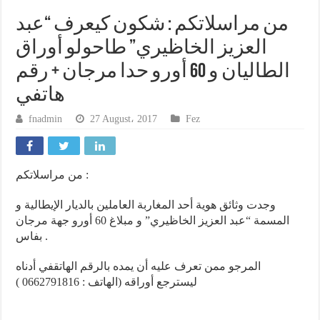
من مراسلاتكم : شكون كيعرف “عبد
العزيز الخاظيري” طاحولو أوراق
الطاليان و 60 أورو حدا مرجان + رقم
هاتفي
fnadmin
27 August، 2017
Fez
من مراسلاتكم :
وجدت وثائق هوية أحد المغاربة العاملين بالديار الإيطالية و
المسمة “عبد العزيز الخاظيري” و مبلاغ 60 أورو جهة مرجان
بفاس .
المرجو ممن تعرف عليه أن يمده بالرقم الهاتقفي أدناه
ليسترجع أوراقه (الهاتف : 0662791816 )