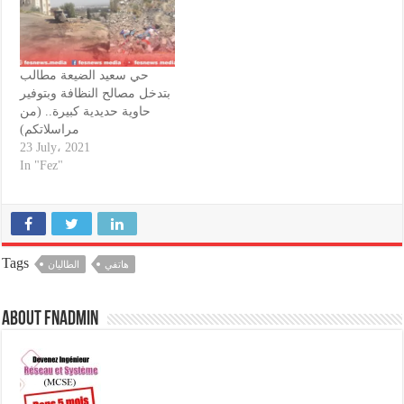
حي سعيد الضيعة مطالب
بتدخل مصالح النظافة وبتوفير
حاوية حديدية كبيرة.. (من
مراسلاتكم)
23 July، 2021
In "Fez"
Tags
هاتفي
الطاليان
About fnadmin