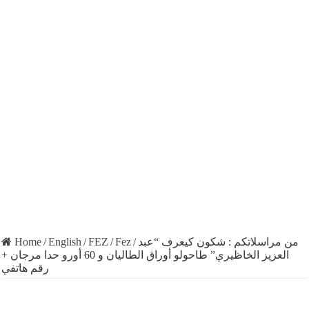
Home
/
English
/
FEZ
/
Fez
/
من مراسلاتكم : شكون كيعرف “عبد
العزيز الخاظيري” طاحولو أوراق الطاليان و 60 أورو حدا مرجان +
رقم هاتفي