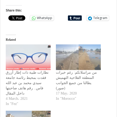
Share this:
WhatsApp
Telegram
Related
من مراسلاتكم: رغم خيرات
نظارات طبية ذات إطار أزرق
المنطقة الفلاحية التهميش
فقدت بمحيط رئاسة جامعة
يطالنا من جميع الجوانب
سيدي محمد بن عبد الله
(صور)
فاس.. رقم هاتف صاحبتها
داخل المقال
17 May، 2020
4 March، 2021
In "Morocco"
In "Fez"