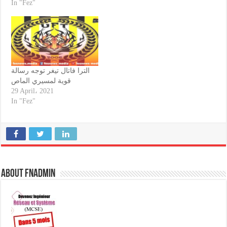
In "Fez"
الترا فاتال تيغر توجه رسالة
قوية لمسيري الماص
29 April، 2021
In "Fez"
About fnadmin