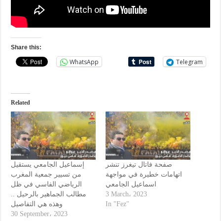
Share this:
WhatsApp
Telegram
Related
صفحة فاتال تيغرز تنشر
إسماعيل الجامعي يستقيل
اتهامات خطيرة في مواجهة
من تسيير جمعية المغرب
اسماعيل الجامعي
الرياضي الفاسي في ظل
مطالب الجماهير بالرحيل ..
3 March، 2023
وهذه هي التفاصيل
In "Fez"
30 September، 2023