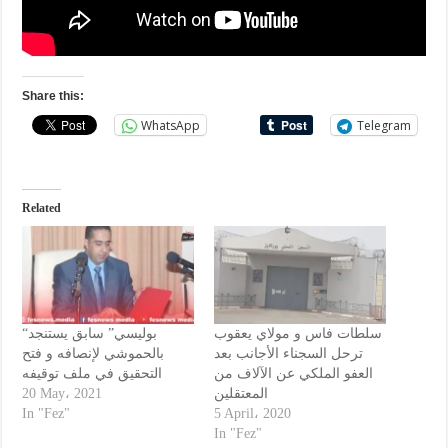
Share this:
WhatsApp
Telegram
Related
سلطات فاس و مولاي يعقوب
“بوليسي” سابق يستنجد
ترحل السجناء الأجانب بعد
بالحموشي لإنصافه و فتح
العفو الملكي عن الآلاف من
التحقيق في ملف توقيفه
20 May، 2021
المعتقلين
In "Fez"
5 April، 2020
In "Fez"