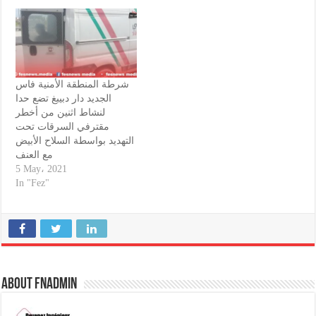
شرطة المنطقة الأمنية فاس
الجديد دار دبيبغ تضع حدا
لنشاط اثنين من أخطر
مقترفي السرقات تحت
التهديد بواسطة السلاح الأبيض
مع العنف
5 May، 2021
In "Fez"
About fnadmin