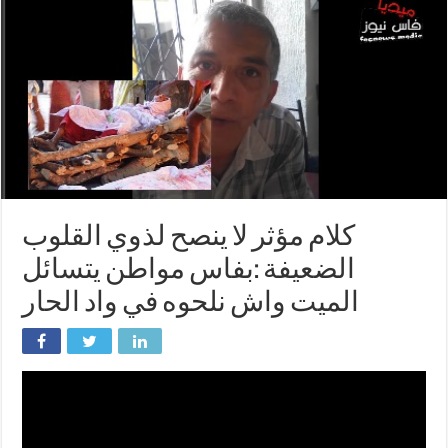
كلام مؤثر لا ينصح لذوي القلوب
الضعيفة :بفاس مواطن يتسائل
الميت واش نلحوه في واد الحار