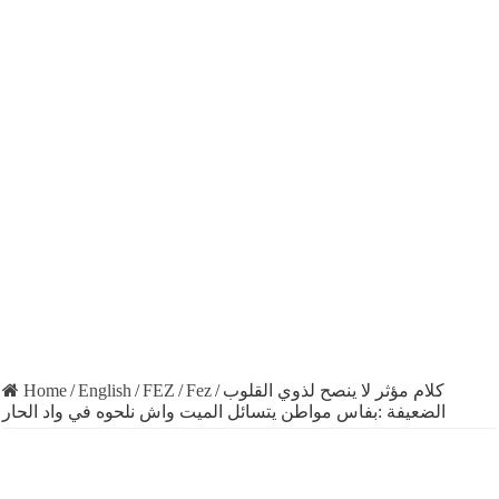
Home
/
English
/
FEZ
/
Fez
/
كلام مؤثر لا ينصح لذوي القلوب
الضعيفة :بفاس مواطن يتسائل الميت واش نلحوه في واد الحار