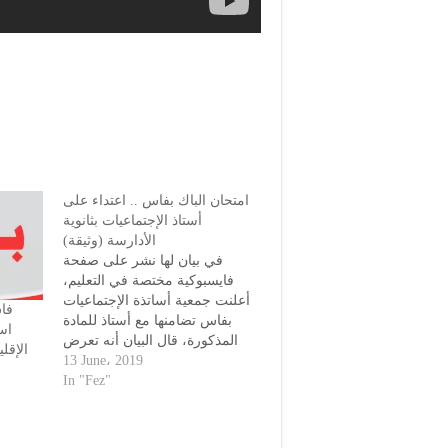
امتحان الباك بفاس .. اعتداء على
أستاذ الإجتماعيات بثانوية
الأدارسة (وثيقة)
في بيان لها نشر على صفحة
فايسبوكية مختصة في التعليم،
أعلنت جمعية أساتذة الإجتماعيات
فا
بفاس تضامنها مع أستاذ للمادة
اس
المذكورة، قال البيان أنه تعرض
الإقل
للإعتداء أثناء ممارسة مهامه في
13 June، 2019
مراقبة امتحان الباك بالثانوية
In "Fez"
التأهيلية الأدارسة بفاس، يوم
السبت 08/06/2019. و أوضح البيان
المرفق أن الأستاذ تعرض للإعتداء