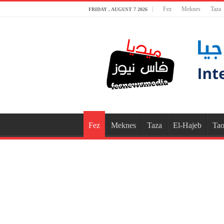
Fez
Meknes
Taza
FRIDAY , AUGUST 7 2026
Fez
Meknes
Taza
El-Hajeb
Tao