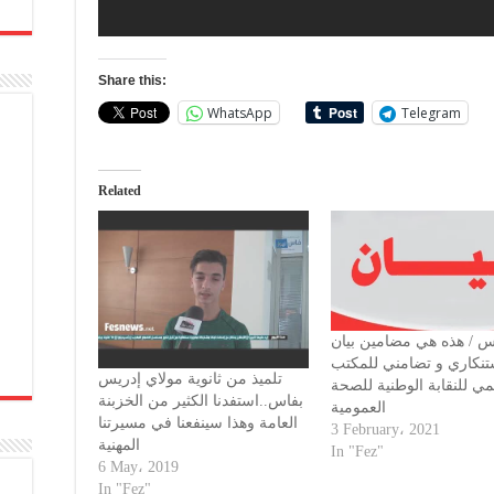
Share this:
WhatsApp
Telegram
Related
س / هذه هي مضامين بيان
تنكاري و تضامني للمكتب
تلميذ من ثانوية مولاي إدريس
يمي للنقابة الوطنية للصحة
بفاس..استفدنا الكثير من الخزبنة
العمومية
العامة وهذا سينفعنا في مسيرتنا
3 February، 2021
المهنية
In "Fez"
6 May، 2019
In "Fez"