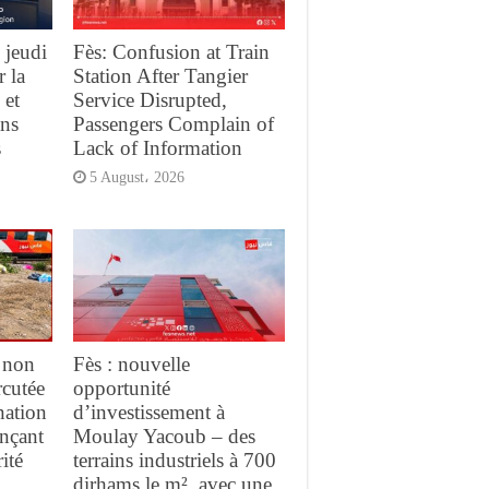
 jeudi
Fès: Confusion at Train
r la
Station After Tangier
 et
Service Disrupted,
ans
Passengers Complain of
s
Lack of Information
5 August، 2026
 non
Fès : nouvelle
rcutée
opportunité
nation
d’investissement à
ançant
Moulay Yacoub – des
ité
terrains industriels à 700
dirhams le m², avec une