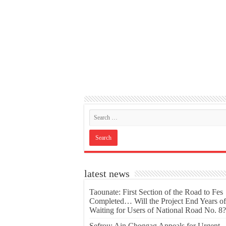
latest news
Taounate: First Section of the Road to Fes
Completed… Will the Project End Years of
Waiting for Users of National Road No. 8?
Sefrou: Ain Cheggag Appeals for Urgent