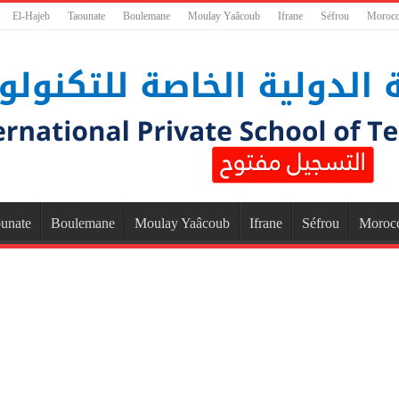
El-Hajeb
Taounate
Boulemane
Moulay Yaâcoub
Ifrane
Séfrou
Moroc
unate
Boulemane
Moulay Yaâcoub
Ifrane
Séfrou
Moroc