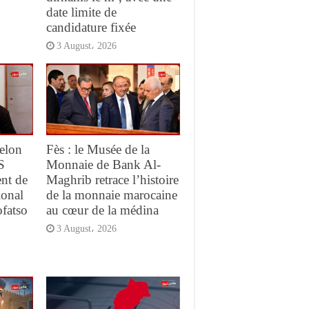
date limite de
candidature fixée
3 August، 2026
elon
Fès : le Musée de la
S
Monnaie de Bank Al-
ent de
Maghrib retrace l’histoire
ional
de la monnaie marocaine
ofatso
au cœur de la médina
3 August، 2026