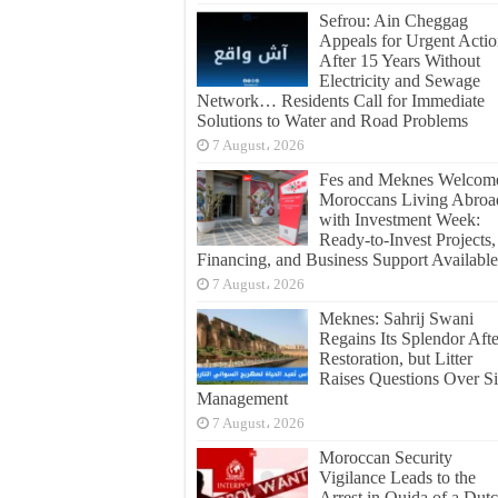
Sefrou: Ain Cheggag
Appeals for Urgent Acti
After 15 Years Without
Electricity and Sewage
Network… Residents Call for Immediate
Solutions to Water and Road Problems
7 August، 2026
Fes and Meknes Welcom
Moroccans Living Abroa
with Investment Week:
Ready-to-Invest Projects,
Financing, and Business Support Available
7 August، 2026
Meknes: Sahrij Swani
Regains Its Splendor Afte
Restoration, but Litter
Raises Questions Over Si
Management
7 August، 2026
Moroccan Security
Vigilance Leads to the
Arrest in Oujda of a Dut