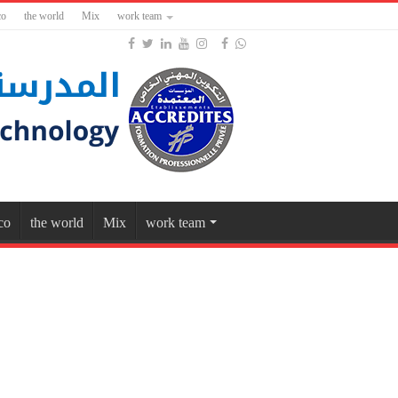
co
the world
Mix
work team
co
the world
Mix
work team