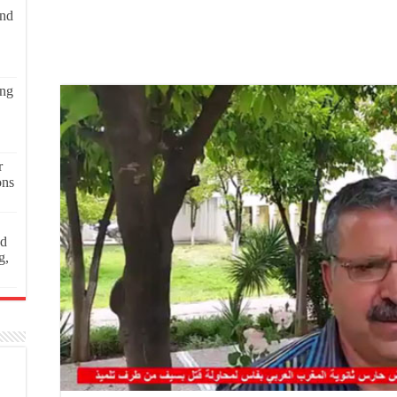
and
ing
r
ons
ed
g,