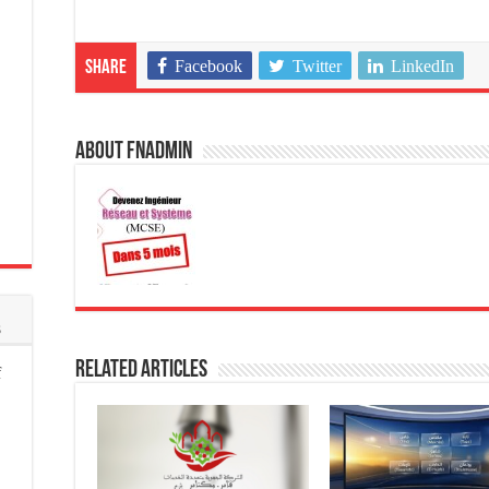
Facebook
Twitter
LinkedIn
Share
About fnadmin
s
Related Articles
f