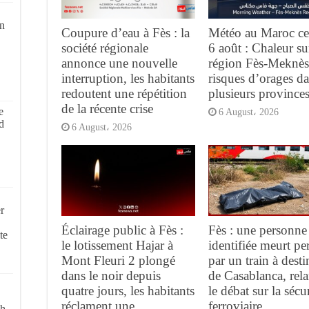
on
Coupure d’eau à Fès : la
Météo au Maroc ce
société régionale
6 août : Chaleur su
annonce une nouvelle
région Fès-Meknès
interruption, les habitants
risques d’orages d
redoutent une répétition
plusieurs province
de la récente crise
e
6 August، 2026
d
6 August، 2026
r
Éclairage public à Fès :
Fès : une personne
te
le lotissement Hajar à
identifiée meurt pe
Mont Fleuri 2 plongé
par un train à desti
dans le noir depuis
de Casablanca, rel
quatre jours, les habitants
le débat sur la sécur
réclament une
ferroviaire
ch