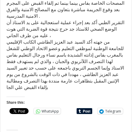
المصحات الخاصة بفاس بينما بينما تم إلقاء القبض على المجرم
بعد وقوع الجريمة مباشرة بتعاون مع المصالح الامنية والفرق
الامنية المدرسية .
التقرير الطبي أكد بعد إجراء عملية استعجالية على يد الاستاذ أن
الوضع الصحي للاستاذ جد حرج نتيجة قوة الضربة التي هوت
عليه من طرف الجاني ،
من جهته أكد السيد عبد العزيز الطاشي الكاتب الإقليمي
للجامعة الوطنية لموظفي التعليم وعضو الاتحاد الوطني للشغل
بالمغرب بفاس إذانته الشديدة باسم نساء ورجال التعليم بفاس
لهذا التصرف اللآتربوي والجبان ، والذي لم يستهدف فقط
الاستاذ وإنما الجسم التربوي باجمعه على حسب حد تعبير السيد
عبد العزيز الطاشي ، مهددا في ذات الوقت بالشروع من يوم
الإثنين المقبل بتظاهرات عارمة منددة بهذا التصرف ومطالبة
بإلقاء القبض علي الجا
Share this:
WhatsApp
Telegram