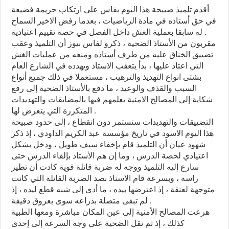
أقدم تلميذ صبيحة هذا اليوم بفاس على ارتكاب جريمة فضيعة
في حق أستاذه في مادة الرياضيات ، بعدما رفض الاخير السماح
له سابقا بعملية الغش داخل الفصل في حصة تقييم اعتيادية .
مقربون من الأستاذ الضحية ، ذكرو لفاس نيوز أن التلميذ وعقب
تضييق الخناق عليه من طرف أستاذه ومنعه من عمليات الغش
التي اعتاد عليها ، بدأ يتعقب الاستاذ ويهدده في الشارع العام
بشتى انواع التهديذ والترهيب ، مستعملا في ذلك جميع أنواع
السبب والقذف والوعيد ، ما دفع بالأستاذ الضحية إلى رفع
شكاية إلى المصالح الامنية يعلمهم فيها بالمضايقات والتهديدات
المتكررة التي يتعرض لها .
التضييقات والتهديدات ستستمر دون انقطاع ، إلى حدود صبيحة
هذا اليوم الاسود في تاريخ مؤسسة عبد الكريم الداودي ، إذ ذكر
شهود عيان أن التلميذ قام بإخفاء سيف طويل ، ودخل بشكل
اعتيادي لحصة الدرس ، وما إن هم الأستاذ بإلقاء الدرس حتى
سارع إليه التلميذ ووجه له ضربة قاتلة قوية كادت أن تطير
راسه ، وبسرعة قام الاستاذ بصد الضربة القاتلة التي كانت
متوجهة لعنقة ، إذ اعترضها بيده ، ما أدى إلى شبه قطع ليده ، إذ
لم تبقى متصلة بذراعه سوى بعروق دقيقة .
هرعت المصالح الأمنية إلى عين المكان مباشرة ومعها الطبية
كذلك ، إذ تم نقل الضحية على وجه السرعة إلى إحدى