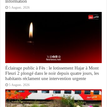
Information
5 August، 2026
Éclairage public à Fès : le lotissement Hajar à Mont
Fleuri 2 plongé dans le noir depuis quatre jours, les
habitants réclament une intervention urgente
5 August، 2026