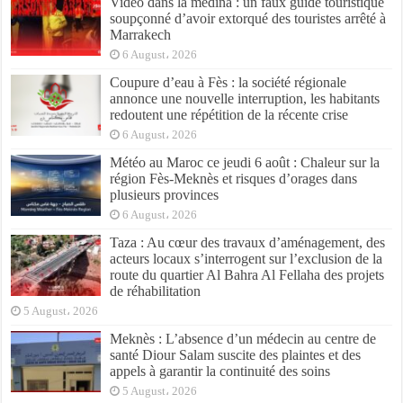
Vidéo dans la médina : un faux guide touristique
soupçonné d’avoir extorqué des touristes arrêté à
Marrakech
6 August، 2026
Coupure d’eau à Fès : la société régionale
annonce une nouvelle interruption, les habitants
redoutent une répétition de la récente crise
6 August، 2026
Météo au Maroc ce jeudi 6 août : Chaleur sur la
région Fès-Meknès et risques d’orages dans
plusieurs provinces
6 August، 2026
Taza : Au cœur des travaux d’aménagement, des
acteurs locaux s’interrogent sur l’exclusion de la
route du quartier Al Bahra Al Fellaha des projets
de réhabilitation
5 August، 2026
Meknès : L’absence d’un médecin au centre de
santé Diour Salam suscite des plaintes et des
appels à garantir la continuité des soins
5 August، 2026