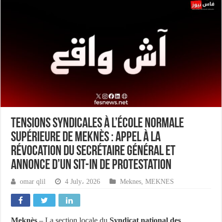
Tensions syndicales à l’École Normale
Supérieure de Meknès : appel à la
révocation du secrétaire général et
annonce d’un sit-in de protestation
omar qlil
4 July، 2026
Meknes
,
MEKNES
Meknès
– La section locale du
Syndicat national des