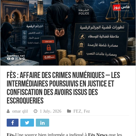
Fès : Affaire des crimes numériques – Les
intermédiaires poursuivis en justice et
confiscation des avoirs issus des
escroqueries
omar qlil
1 July، 2026
FEZ
,
Fez
Fès
-Une source bien informée a indiqué à
Fès News
que les