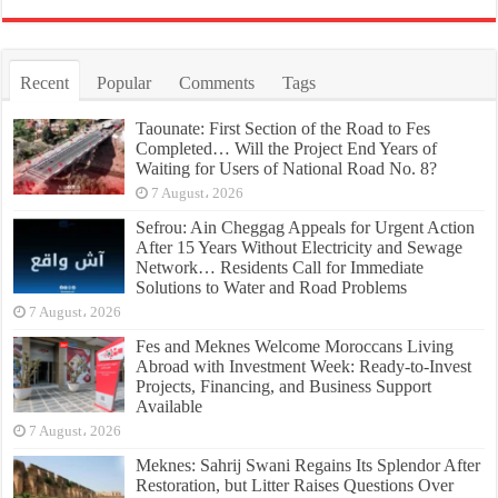
Recent
Popular
Comments
Tags
Taounate: First Section of the Road to Fes
Completed… Will the Project End Years of
Waiting for Users of National Road No. 8?
7 August، 2026
Sefrou: Ain Cheggag Appeals for Urgent Action
After 15 Years Without Electricity and Sewage
Network… Residents Call for Immediate
Solutions to Water and Road Problems
7 August، 2026
Fes and Meknes Welcome Moroccans Living
Abroad with Investment Week: Ready-to-Invest
Projects, Financing, and Business Support
Available
7 August، 2026
Meknes: Sahrij Swani Regains Its Splendor After
Restoration, but Litter Raises Questions Over