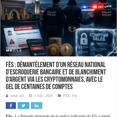
Fès : Démantèlement d’un réseau national
d’escroquerie bancaire et de blanchiment
d’argent via les cryptomonnaies, avec le
gel de centaines de comptes
omar qlil
1 July، 2026
FEZ
,
Fez
Fès
– La Brigade régionale de la police judiciaire de Fès a mené