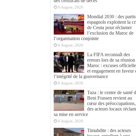
des certificats de décès
6 August، 2026
Mondial 2030 : des partis
espagnols exploitent la cr
de Ceuta pour réclamer
l’exclusion du Maroc de
l’organisation conjointe
6 August، 2026
La FIFA reconnaît des
erreurs lors de sa réunion
Maroc : excuses officielle
et engagement en faveur 
l’intégrité de la gouvernance
6 August، 2026
Taza : le centre de santé 
Beni Frassen revient au
cœur des préoccupations,
des acteurs locaux réclam
sa mise en service
6 August، 2026
Timahdite : des acteurs
locaux appellent à une