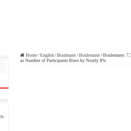
Home
/
English
/
Boulmane
/
Boulemane
/
Boulemane: 7,7
as Number of Participants Rises by Nearly 8%
els