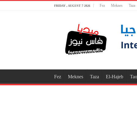
Fez
Meknes
Taza
FRIDAY , AUGUST 7 2026
Fez
Meknes
Taza
El-Hajeb
Tao