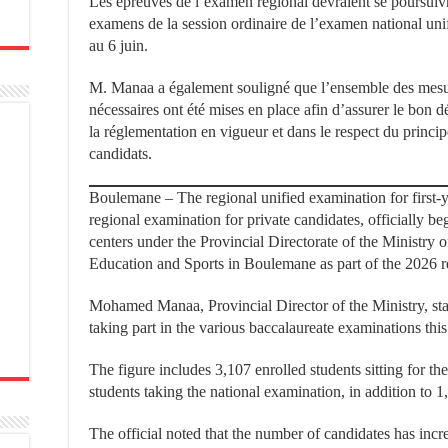
Les épreuves de l’examen régional devraient se poursuivr
examens de la session ordinaire de l’examen national un
au 6 juin.
M. Manaa a également souligné que l’ensemble des mesure
nécessaires ont été mises en place afin d’assurer le bo
la réglementation en vigueur et dans le respect du princip
candidats.
Boulemane – The regional unified examination for first-ye
regional examination for private candidates, officially
centers under the Provincial Directorate of the Ministry 
Education and Sports in Boulemane as part of the 2026 r
Mohamed Manaa, Provincial Director of the Ministry, state
taking part in the various baccalaureate examinations this
The figure includes 3,107 enrolled students sitting for t
students taking the national examination, in addition to 1
The official noted that the number of candidates has inc