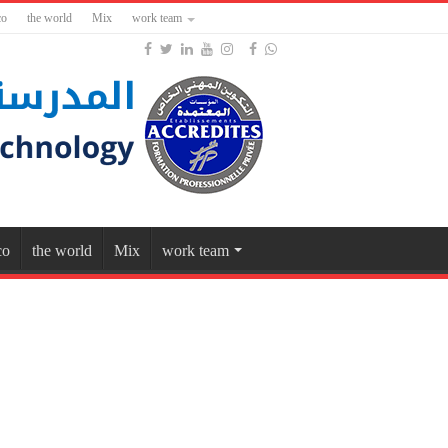
co
the world
Mix
work team
co
the world
Mix
work team