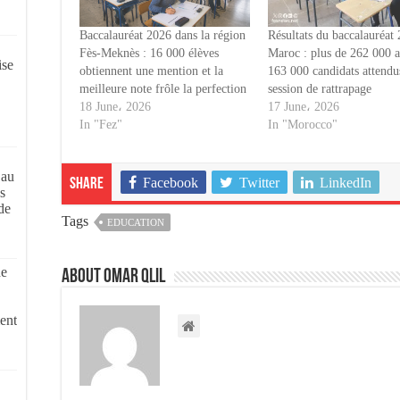
Baccalauréat 2026 dans la région
Résultats du baccalauréat
Fès-Meknès : 16 000 élèves
Maroc : plus de 262 000 a
ise
obtiennent une mention et la
163 000 candidats attendus
meilleure note frôle la perfection
session de rattrapage
18 June، 2026
17 June، 2026
In "Fez"
In "Morocco"
 au
Facebook
Twitter
LinkedIn
Share
s
de
Tags
EDUCATION
de
About omar qlil
ent