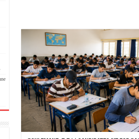
e
une