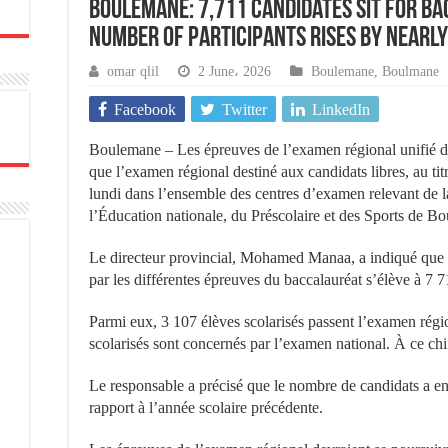
Boulemane: 7,711 Candidates Sit for B
Number of Participants Rises by Nearl
omar qlil
2 June، 2026
Boulemane
,
Boulmane
Facebook
Twitter
LinkedIn
Boulemane – Les épreuves de l’examen régional unifié de
que l’examen régional destiné aux candidats libres, au tit
lundi dans l’ensemble des centres d’examen relevant de l
l’Éducation nationale, du Préscolaire et des Sports de B
Le directeur provincial, Mohamed Manaa, a indiqué que 
par les différentes épreuves du baccalauréat s’élève à 7 7
Parmi eux, 3 107 élèves scolarisés passent l’examen régi
scolarisés sont concernés par l’examen national. À ce chif
Le responsable a précisé que le nombre de candidats a e
rapport à l’année scolaire précédente.