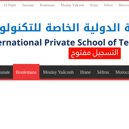
El-Hajeb
Taounate
Boulemane
Moulay Yaâcoub
Ifrane
Séfrou
Moroc
unate
Boulemane
Moulay Yaâcoub
Ifrane
Séfrou
Moroc