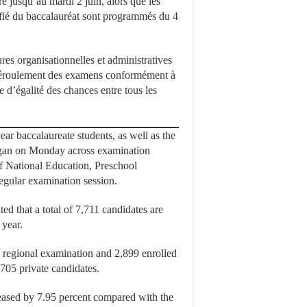
e jusqu’au mardi 2 juin, alors que les
ifié du baccalauréat sont programmés du 4
s organisationnelles et administratives
n déroulement des examens conformément à
e d’égalité des chances entre tous les
ar baccalaureate students, as well as the
 began on Monday across examination
of National Education, Preschool
egular examination session.
d that a total of 7,711 candidates are
 year.
he regional examination and 2,899 enrolled
,705 private candidates.
reased by 7.95 percent compared with the