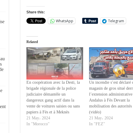
Share this:
WhatsApp
Telegram
ise
Related
 au
s
de
En coopération avec la Desti, la
Un incendie s’est déclaré
brigade régionale de la police
magasin de gros situé derr
de
judiciaire démantèle un
l’extension administrative
dangereux gang actif dans la
Andalus à Fès Devant la
ent
vente de voitures saisies ou sans
mobilisation des autorités
papiers à Fès et à Meknès
(vidéo)
21 May، 2024
21 May، 2024
In "Morocco"
In "FEZ"