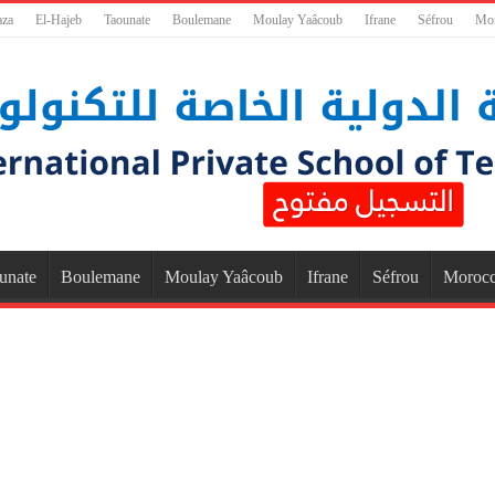
aza
El-Hajeb
Taounate
Boulemane
Moulay Yaâcoub
Ifrane
Séfrou
Mo
unate
Boulemane
Moulay Yaâcoub
Ifrane
Séfrou
Moroc