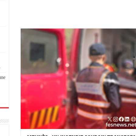
e
une