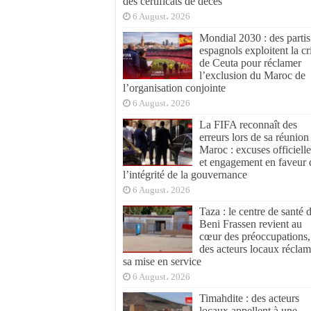
des certificats de décès
6 August، 2026
Mondial 2030 : des partis
espagnols exploitent la cr
de Ceuta pour réclamer
l’exclusion du Maroc de
l’organisation conjointe
6 August، 2026
La FIFA reconnaît des
erreurs lors de sa réunion
Maroc : excuses officielle
et engagement en faveur 
l’intégrité de la gouvernance
6 August، 2026
Taza : le centre de santé 
Beni Frassen revient au
cœur des préoccupations,
des acteurs locaux réclam
sa mise en service
6 August، 2026
Timahdite : des acteurs
locaux appellent à une