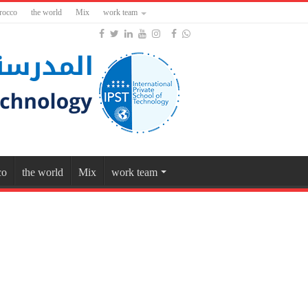
rocco
the world
Mix
work team
co
the world
Mix
work team