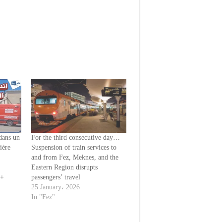
 dans un
For the third consecutive day…
ière
Suspension of train services to
and from Fez, Meknes, and the
Eastern Region disrupts
 +
passengers’ travel
25 January، 2026
In "Fez"