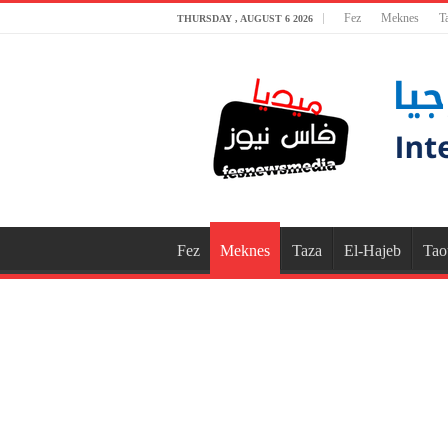
Fez
Meknes
T
THURSDAY , AUGUST 6 2026
Fez
Meknes
Taza
El-Hajeb
Tao