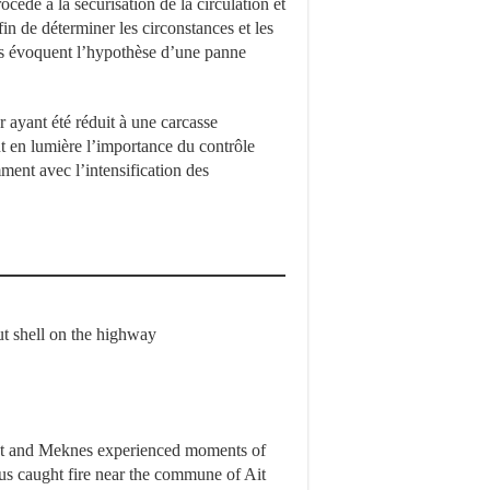
édé à la sécurisation de la circulation et
in de déterminer les circonstances et les
les évoquent l’hypothèse d’une panne
r ayant été réduit à une carcasse
t en lumière l’importance du contrôle
ment avec l’intensification des
ut shell on the highway
et and Meknes experienced moments of
us caught fire near the commune of Ait