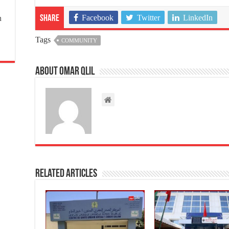
Facebook
Twitter
LinkedIn
n
Share
Tags
COMMUNITY
About omar qlil
Related Articles