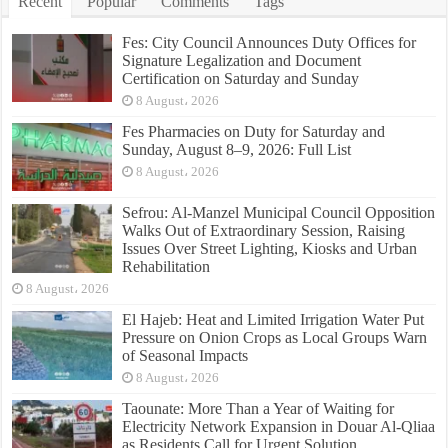
Recent
Popular
Comments
Tags
Fes: City Council Announces Duty Offices for
Signature Legalization and Document
Certification on Saturday and Sunday
8 August، 2026
Fes Pharmacies on Duty for Saturday and
Sunday, August 8–9, 2026: Full List
8 August، 2026
Sefrou: Al-Manzel Municipal Council Opposition
Walks Out of Extraordinary Session, Raising
Issues Over Street Lighting, Kiosks and Urban
Rehabilitation
8 August، 2026
El Hajeb: Heat and Limited Irrigation Water Put
Pressure on Onion Crops as Local Groups Warn
of Seasonal Impacts
8 August، 2026
Taounate: More Than a Year of Waiting for
Electricity Network Expansion in Douar Al-Qliaa
as Residents Call for Urgent Solution