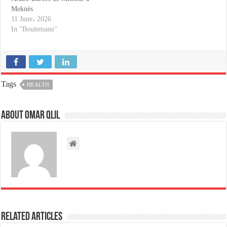
Meknès
11 June، 2026
In "Boulemane"
Tags
HEALTH
About omar qlil
Related Articles