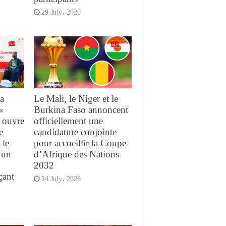
29 July، 2026
sa
Le Mali, le Niger et le
«
Burkina Faso annoncent
i ouvre
officiellement une
e
candidature conjointe
 le
pour accueillir la Coupe
 un
d’Afrique des Nations
u
2032
çant
24 July، 2026