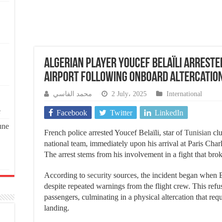
Algerian Player Youcef Belaïli Arreste
Airport Following Onboard Altercatio
محمد الفاسي
2 July، 2025
International
e
Facebook
Twitter
LinkedIn
une
French police arrested Youcef Belaïli, star of
Tunisian
cl
national team, immediately upon his arrival at Paris Cha
The arrest stems from his involvement in a fight that brok
According to
security
sources, the incident began when Be
despite repeated warnings from the flight crew. This refus
passengers, culminating in a physical altercation that req
landing.