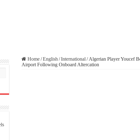
Home
/
English
/
International
/
Algerian Player Youcef Bel
Airport Following Onboard Altercation
els