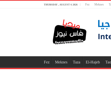
Fez
Meknes
T
THURSDAY , AUGUST 6 2026
Fez
Meknes
Taza
El-Hajeb
Tao