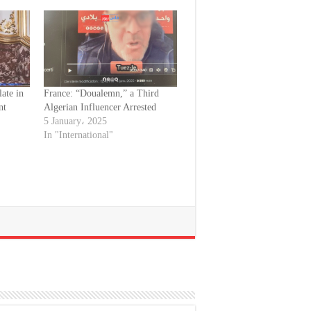
ate in
France: “Doualemn,” a Third
nt
Algerian Influencer Arrested
s
5 January، 2025
In "International"