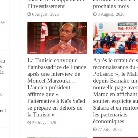
l’investissement
prochains mois
6 August، 2026
3 August، 2026
ise
La Tunisie convoque
Après le retrait de 
 au
s
l’ambassadrice de France
reconnaissance du 
de
après une interview de
Polisario », le Mal
Moncef Marzouki…
depuis Bamako un
L’ancien président
nouvelle page avec
affirme que «
Maroc en affichant
de
l’alternative à Kaïs Saïed
soutien explicite a
se prépare en dehors de
Sahara et en renfor
ent
la Tunisie »
les partenariats
économiques
27 July، 2026
27 July، 2026