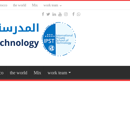
rocco
the world
Mix
work team
co
the world
Mix
work team