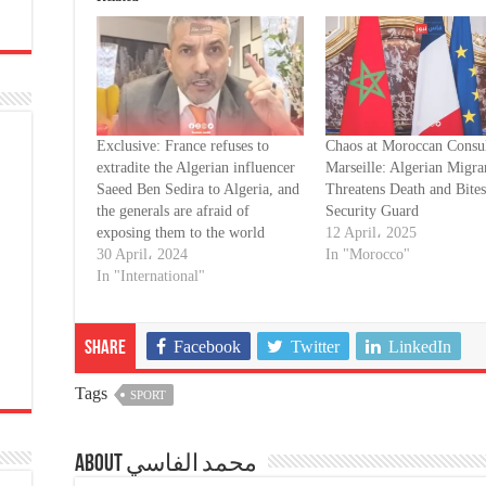
Exclusive: France refuses to
Chaos at Moroccan Consul
extradite the Algerian influencer
Marseille: Algerian Migra
Saeed Ben Sedira to Algeria, and
Threatens Death and Bite
the generals are afraid of
Security Guard
exposing them to the world
12 April، 2025
30 April، 2024
In "Morocco"
In "International"
Facebook
Twitter
LinkedIn
Share
Tags
SPORT
About محمد الفاسي