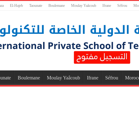
aza
El-Hajeb
Taounate
Boulemane
Moulay Yaâcoub
Ifrane
Séfrou
Mo
unate
Boulemane
Moulay Yaâcoub
Ifrane
Séfrou
Moroc