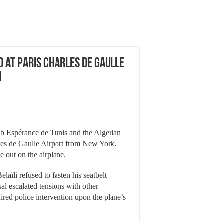
d at Paris Charles de Gaulle
n
ub Espérance de Tunis and the Algerian
rles de Gaulle Airport from New York.
e out on the airplane.
laïli refused to fasten his seatbelt
al escalated tensions with other
uired police intervention upon the plane’s