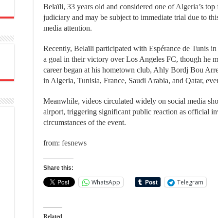
Belaïli, 33 years old and considered one of
Algeria
’s top
judiciary and may be subject to immediate trial due to th
media attention.
Recently, Belaïli participated with Espérance de Tunis i
a goal in their victory over Los Angeles FC, though he 
career began at his hometown club, Ahly Bordj Bou Arrer
in Algeria, Tunisia, France, Saudi Arabia, and Qatar, eve
Meanwhile, videos circulated widely on social media sho
airport, triggering significant public reaction as official i
circumstances of the event.
from:
fesnews
Share this:
WhatsApp
Telegram
Related