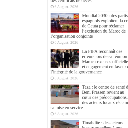
des certificats de décès
6 August، 2026
Mondial 2030 : des partis
espagnols exploitent la cr
de Ceuta pour réclamer
l’exclusion du Maroc de
l’organisation conjointe
6 August، 2026
La FIFA reconnaît des
erreurs lors de sa réunion
Maroc : excuses officielle
et engagement en faveur 
l’intégrité de la gouvernance
6 August، 2026
Taza : le centre de santé 
Beni Frassen revient au
cœur des préoccupations,
des acteurs locaux réclam
sa mise en service
6 August، 2026
Timahdite : des acteurs
locaux appellent à une