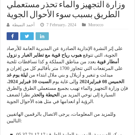
وزارة التجهيز والماء تحذر مستعملي
الطريق بسبب سوء الأحوال الجوية
أحمد النميطة
7 February، 2024
Morocco
على إثر النشرة الإنذارية الصادرة عن المديرية العامة للأرصاد
الجوية، التي تتوقع
هبوب رياح قوية مع تطاير الغبار
و
نزول
أمطار قوية
بعدد من مناطق المملكة و كذا تساقطات ثلجية
على المرتفعات التي تتجاوز 1700 متر بأقاليم كل من إفران و
ميدلت و تنغير و أزيلال و بني ملال ابتداء من
ليلة يوم غد
،
السبت 10 فبراير 2024
وإلى غاية يوم
الخميس 08 فبراير2024
فإن وزارة التجهيز والماء تهيب بجميع مستعملي الطرق والطرق
السيارة إلى توخي المزيد من
الحيطة والحذر
نظرا لضعف
الرؤية أو انعدامها في مثل هذه الأحوال الجوية.
وللمزيد من المعلومات، يرجى الاتصال بالرقمين الهاتفيين
التاليين:
مركز الديمومة بالمديرية العامة للطرق: 17 17 71 37 05