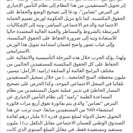
إثر تحويل المستفيدين من هذا النظام إلى نظام التأمين الإجباري
عن المرض “تضامن”، ودعا إلى تصحيح الوضع والحفاظ على
الحقوق المكتسبة، كما تابع تنزيل الحكومة لورش تعميم الحماية
الاجتماعية والدعم الاجتماعي المباشر، ونبه إلى الإشكاليات
المرتبطة بالشروط والمساطر والعتبة العالية المعتمدة حاليا
للاستفادة ونبه إلى ضرورة الحفاظ على الحقوق المكتسبة،
وإلى غياب تصور واضح لضمان استدامة تمويل هذا الورش
الاستراتيجي.
ولهذا، يؤكد الحزب خلال هذه المرحلة التأسيسية والانتقالية على
الحفاظ على كل الحقوق المكتسبة للمستفيدين الحاليين من
مختلف البرامج القائمة أو السابقة (راميد؛ الأرامل؛ تيسير،
مليون محفظة، المنح الجامعية…) من خلال تسجيل المستفيدين
تلقائيا في السجل الاجتماعي الموحد، وكذا الحرص على تصحيح
المسار الخاطئ في تدبير عملية تحويل المستفيدين من نظام
المساعدة الطبية “راميد” إلى نظام التأمين الإجباري عن
المرض “تضامن” والذي يتم بفاتورة تفوق أربع مرات فاتورة
استشفاء 60% من المستفيدين سابقا، حيث ترتب عن هذا
التحويل تحمل الدولة لمبلغ سنوي قدره 9,5 مليار درهم لفائدة
الصندوق الوطني للضمان الاجتماعي مقابل التكفل ب11 مليون
مستفيد ومستفيدة فقط، في مقابل المبلغ السنوي الذي كانت