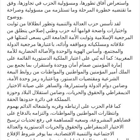
واستعراض آفاق تطورها، ومسؤولية الحزب في تجاوزها، وفق
ما تقتضيه خطورة المرحلة وما تستلزمه من مسؤولية وصراحة
ووضوح.
لقد تأسس حزب العدالة والتنمية وتطور انطلاقا من ثوابت
واختيارات واضحة قوامها أنه حزب وطني إصلاحي ينطلق من
المرجعية الإسلامية وثوابت الأمة الجامعة التي يسعى لتمثلها في
علاقاته ومسلكياته ومواقفه وأدائه، باعتبارها مرجعية الدولة
والمجتمع، وأساس الهوية والوحدة والأصالة الحضارية للأمة
المغربية؛ كما أنه بُني على اعتبار الملكية الدستورية القائمة على
إمارة المؤمنين صمام أمان ووحدة واستقرار، بما يجمع بين
الملك أمير المؤمنين والمواطنين والمواطنات من روابط البيعة
الشرعية ومقتضيات الدستور، وباعتباره رمز وحدة الأمة،
وضامن دوام الدولة واستمرارها، والساهر على صيانة الاختيار
الديمقراطي والحقوق والحريات، وضامن استقلال البلاد وحوزة
المملكة في دائرة حدودها الحقة.
كما قام الحزب على ارتباطه وقربه وانشغاله الدائم بهموم
وانتظارات المواطنين والمواطنات، والتزامه بالدفاع على
قضاياهم المشروعة، وسعيه للمساهمة في رفع تحديات ترسيخ
الاختيار الديمقراطي والحقوق والحريات الدستورية والعدالة
الاجتماعية والتنمية الاقتصادية، بما يوفر شروط الإقلاع