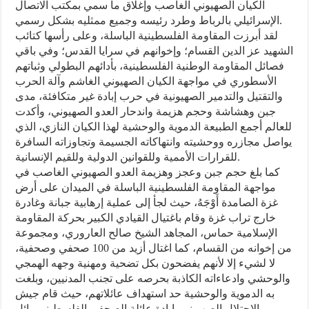
الكيان الصهيوني الغاصب وإغلاق ما سمي بمكتب الاتصال
الإسرائيلي بالرباط وطرد رئيسه وجميع ممثليه بشكل رسمي.
لقد أبرزت المقاومة الفلسطينية الباسلة، وعلى رأسها كتائب
الشهيد عز الدين القسام؛ وإخوانهم في سرايا القدس؛ وفي باقي
فصائل المقاومة الوطنية الفلسطينية، بأدائهم البطولي وثباتهم
الأسطوري في مواجهة الكيان الصهيوني الغاشم وآلة الحرب
والتقتيل والتدمير الصهيونية في حرب إبادة غير متكافئة، مدى
جبن وهشاشة وحجم هزيمة واندحار العدو الصهيوني، وأكدت
للعالم أجمع الطبيعة الدموية والوحشية لهذا الكيان النازي، الذي
يواصل مجازره ووحشيته وانتهاكاته الجسيمة وتجاوزاته السافرة
للقرارات الأممية وللقوانين الدولية وللقيم الإنسانية.
كما بلغ حجم جبن وعجز وهزيمة العدو الصهيوني الغاصب في
مواجهة المقاومة الفلسطينية الباسلة في الميدان على أرض
غزة الصامدة أَوْجَهُ، حيث لجأ إلى عملية إرهابية جبانة وغادرة
خارج تراب غزة وقام باغتيال القيادي الكبير بحركة المقاومة
الإسلامية حماس، المجاهد الشيخ صالح العاروري، ومجموعة
من إخوانه من القسام، كما اغتال أزيد من 100 صحفي وصحفية،
لا لشيء إلا لأنهم يفضحون بكل تضحية ومهنية وجهه الهمجي
والوحشي وادعاءاته الكاذبة بحرصه على تجنب المدنيين، وبلغت
به الدموية والوحشية حد استهداف عائلاتهم، حيث قام جيش
الاحتلال الصهيوني بإبادة عائلة الصحفي الفلسطيني وائل