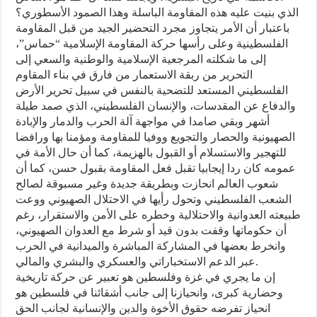
الذي بنيت عليه هذه المقاومة الباسلة وهذا الصمود الأسطوري؟
باعتبار أن الأمر يتجاوز مجرد التحضير الجيد من قبل المقاومة
الفلسطينية وعلى رأسها حركة المقاومة الإسلامية “حماس”،
إلى ما شكلته المرجعية الإسلامية والوطنية والسعي إلى
التحرير من ربقة الاستعمار من فارق في بناء المقاوم
الفلسطيني المستعد للتضحية بالنفس في سبيل تحرير الأرض
والدفاع عن المقدسات، والإنسان الفلسطيني، الذي صمد طيلة
أشهر وبقي صامدا في مواجهة آلة الحرب والدمار والإبادة
الصهيونية والحصار والتجويع ووفيا للمقاومة ومؤمنا بها ورافضا
للتهجير والاستسلام أو القبول بالهزيمة، كما أن حال الأمة في
عمومه كان ردا إيجابيا تقبل فعل المقاومة بقبول حسن، كما أن
شعوب العالم انحازت وبطريقة جديدة وغير مسبوقة لصالح
الشعب الفلسطيني وتحول رأيها في الاحتلال الصهيوني ووعت
طبيعته العدوانية والاحتلالية وخطره على الأمن والاستقرار، رغم
أن حكوماتها وقفت بدون قيد أو شرط مع العدوان الصهيوني،
وانخرط بعضها في المشاركة المباشرة والميدانية في الحرب
عبر الدعم الاستخباراتي والعسكري والبشري والمالي.
إن ما يجري في غزة وفلسطين هو تعبير عن حركة تاريخية
وحضارية كبرى، وانحيازنا إلى جانب أشقائنا في فلسطين هو
انحياز تفرضه حقوق الأخوة والدين والإنسانية لجانب الحق