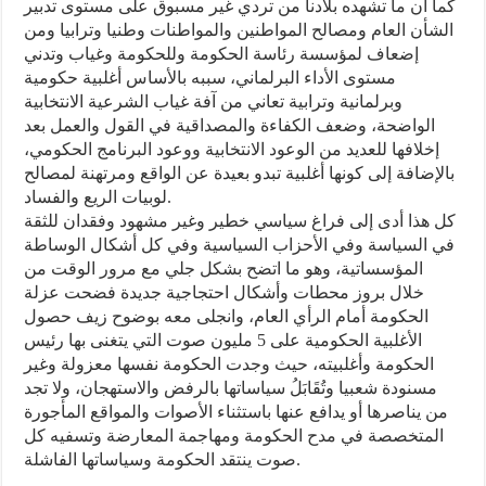
كما أن ما تشهده بلادنا من تردي غير مسبوق على مستوى تدبير
الشأن العام ومصالح المواطنين والمواطنات وطنيا وترابيا ومن
إضعاف لمؤسسة رئاسة الحكومة وللحكومة وغياب وتدني
مستوى الأداء البرلماني، سببه بالأساس أغلبية حكومية
وبرلمانية وترابية تعاني من آفة غياب الشرعية الانتخابية
الواضحة، وضعف الكفاءة والمصداقية في القول والعمل بعد
إخلافها للعديد من الوعود الانتخابية ووعود البرنامج الحكومي،
بالإضافة إلى كونها أغلبية تبدو بعيدة عن الواقع ومرتهنة لمصالح
لوبيات الريع والفساد.
كل هذا أدى إلى فراغ سياسي خطير وغير مشهود وفقدان للثقة
في السياسة وفي الأحزاب السياسية وفي كل أشكال الوساطة
المؤسساتية، وهو ما اتضح بشكل جلي مع مرور الوقت من
خلال بروز محطات وأشكال احتجاجية جديدة فضحت عزلة
الحكومة أمام الرأي العام، وانجلى معه بوضوح زيف حصول
الأغلبية الحكومية على 5 مليون صوت التي يتغنى بها رئيس
الحكومة وأغلبيته، حيث وجدت الحكومة نفسها معزولة وغير
مسنودة شعبيا وتُقَابَلُ سياساتها بالرفض والاستهجان، ولا تجد
من يناصرها أو يدافع عنها باستثناء الأصوات والمواقع المأجورة
المتخصصة في مدح الحكومة ومهاجمة المعارضة وتسفيه كل
صوت ينتقد الحكومة وسياساتها الفاشلة.