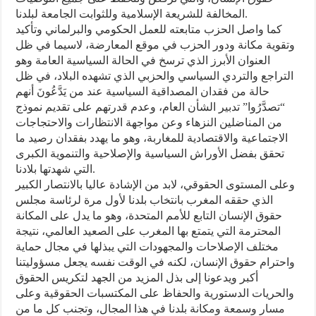
المخالفة للشريعة الإسلامية وللثوابت الجامعة لبلدنا.
كما واصل الحزب متابعته للعمل الحكومي والبرلماني وتأكيد
وتقوية مكانة ودور الحزب في موقع المعارضة، لاسيما في ظل
العنوان الأبرز الذي ترسخ في الحالة السياسية العامة وهو
التراجع والتردي السياسي والحزبي الذي تشهده البلاد، في ظل
حالة من فقدان المصداقية السياسية عند من يَدَّعُونَ أنهم
“تصدَّرُوا” تدبير الشأن العام، وعدم قدرتهم على تقديم نموذج
من المناضلين النزهاء وعن مواجهة الانتظارات والاحتجاجات
الاجتماعية والاقتصادية للمغاربة، وهو ما يهدد بفقدان رصيد ما
تحقق بفضل الأوراش السياسية والإصلاحية والتنموية الكبرى
التي شهدتها بلادنا.
وعلى المستوى الحقوقي، لابد من الإشادة عاليا بالانتصار الكبير
الذي حققه المغرب بانتخاب بلدنا لأول مرة لرئاسة مجلس
حقوق الإنسان التابع للأمم المتحدة، وهو ما يدل على المكانة
المحترمة التي يتمتع بها المغرب على الصعيد العالمي، نتيجة
مختلف الإصلاحات والمجهودات التي يبذلها في مجال حماية
واحترام حقوق الإنسان، لكنه في الوقت نفسه يجعل مسؤوليتنا
أكبر ويدعونا إلى بذل المزيد من الجهد لتكريس الحقوق
والحريات الدستورية والحفاظ على المكتسبات الحقوقية وعلى
مسار وسمعة ومكانة بلدنا في هذا المجال، وتجنب كل ما من