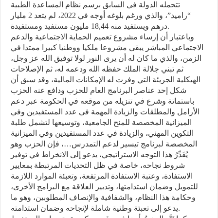
تتحمله الدولة في السابق برسم نظام المساعدة الطبية
“راميد”، والذي ورغم بلوغه أوجه في 2022، لم يتعد 2 مليار
درهم ويستفيد منه 18,44 مليون مستفيد ومستفيدة.
وباعتبار أن إرساء مشروع تعميم الحماية الاجتماعية والدعم
الاجتماعي المباشر يبقى مشروعا ملكيا ووطنيا كبيرا ممتدا في
الزمن، والذي ما كان له أن يرى النور لولا توفيق الله عز وجل،
ثم تبني جلالة الملك حفظه الله ودعمه له، ثم الإصلاحات
الهيكلية الجريئة التي وفرت له الإمكانات المالية، وقد سبق أن
شكل إحد عناصر البرنامج العام للحزب ودافع عنه الحزب
باستماتة وشرع في تنزيله من موقعه في الحكومة عبر دعم
الأرامل والمطلقات والزيادة المهمة في عدد المستفيدين وفي
الميزانية المخصصة للمنح الجامعية، وتوسيعها لتشمل طلبة
التكوين المهني، والزيادة في عدد المستفيدين وفي الميزانية
المخصصة لبرنامج تيسير لدعم التمدرس…، فإن الحزب وهو
يُقَدِّرُ هذا التوجه الاستراتيجي، يدعو إلى الانخراط في توفير
شروط نجاحه، خاصة في ظل التحديات المرتبطة بمعايير
الاستفادة، وعتبة الاستفادة المرتفعة، وتعبئة الموارد اللازمة
للتمويل وضمان استدامتها، وتدبير العلاقة مع البرامج الأخرى،
وحكامة هذا النظام، والشفافية والإنصاف المطلوبين، وهو ما
يدعو إلى تعبئة وطنية شاملة لإنجاحه وضمان استدامته.