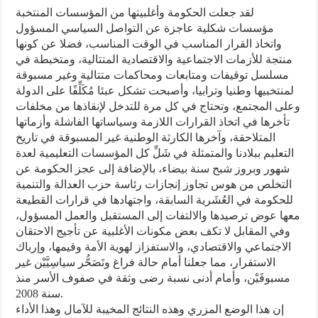
لقد جعلت الحكومة وأغلبيتها من المؤسسات المنتخبة
مؤسسات شكلية عاجزة عن التواصل السياسي المسؤول
واتخاذ القرار المناسب في الوقت المناسب، فضلا عن كونها
منتجة للأزمات الاجتماعية والاقتصادية المتتالية، ومتخبطة في
مسلسل توقيفات ومتابعات ومحاكمات متتالية وغير مسبوقة
لمنتخبيها وطنيا وترابيا، وأصبحت تشكل عبئا مُكَلِّفًا على الدولة
وعلى المجتمع، وتحتاج في كل مرة للتدخل لإنقاذها من مخلفات
تأخرها في اتخاذ القرارات اللازمة وسياساتها الفاشلة وأزماتها
المتلاحقة، وآخرها الكارثة الوطنية غير المسبوقة في تاريخ
التعليم ببلادنا والمتمثلة في شَلِّ كل المؤسسات التعليمية لعدة
شهور وبروز شبح سنة بيضاء، بالإضافة إلى عجز الحكومة عن
التخلص من هوس تجاوز إنجازات رئاسة حزب العدالة والتنمية
للحكومة في العُشَرية السابقة، واجتهادها في قرارات القطيعة
معها عوض ترصيدها والالتفات إلى المستقبل والعمل المسؤول،
وفي المقابل لا تكف بعض مكونات الأغلبية عن تأجيج الاحتقان
الاجتماعي والاقتصادي، والاستفزاز لهوية الأمة وقيمها، وإرباك
الاستقرار، مما جعلنا أمام حالة فراغ وتَصَحُّر سياسِيَّيْن غير
مسبوقَيْن، وأمام أدنى نسبة رضى وثقة في صفوف الأسر منذ
سنة 2008.
إن هذا الوضع المزري وهذه النتائج المخيبة للآمال وهذا الأداء