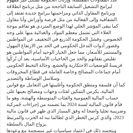
لبرامج التشغيل السابقة الناجحة من مثل برنامج انطلاقة
وبرنامج المقاول الذاتي ومزاحمتها ببرامج جديدة تفتقد إلى
الشفافية وإلى الفعالية من مثل فرصة وأوراش وأنا مقاول.
كما يبقى المؤشر الجلي لهذا الوضع المتردي هو تفاقم موجة
الغلاء التي تشمل معظم المواد، والغذائية منها على وجه
الخصوص، وفشل الحكومة الذريع في التخفيف عن المواطنين
وقصور أدوات التدخل الحكومي في الحد من الارتفاع المهول
والمستمر للأسعار، مما جعل الخيار الوحيد أمام المواطنين هو
تقليص نفقاتهم والحد من الحاجيات الأساسية، بعد أن تُرِكُوا
فريسةً للوضعيات الاحتكارية والجشع، وحالة التخبط الحكومي
أمام جماعات المصالح وخاصة العاملة في قطاع المحروقات
وسلاسل الوساطة والتصدير.
كما أن فلسفة ومنطق الحكومة وأغلبيتها في التعامل مع قوانين
المالية، يكرس التمكين لفئات وجهات ومصالح بعينها على
حساب المالية العمومية والفئات المتوسطة والهشة، وهو ما
قدَّم قانون المالية لسنة 2024 بما تضمنه من إجراءات جُمركية
وضريبية تجليا واضحا له وفق المسار الذي ظهر في قانون مالية
2023، والذي كرس الخطر الذي لطالما نبه له الحزب والمرتبط
بزواج المال بالسلطة.
ويتجسد ذلك في اعتماد سياسيات غير منسجمة مع وعودها