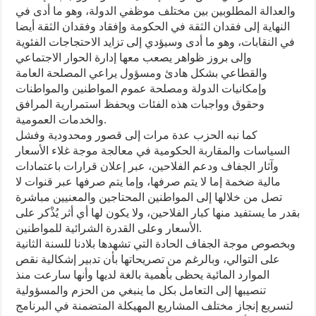
والعدالة المطلوبين بين مختلف موظفي الدولة، وهو ما أدى في
النهاية إلى فقدان الثقة في الحكومة وإفقاد وفقدان الثقة أيضا
في النقابات، وهو ما أدى وسيؤدي إلى تزايد الاحتجاجات الفئوية
وإلى بروز ظواهر يصعب معها إدارة الحوار الاجتماعي
والقطاعي بشكل هادئ ومسؤول يراعي المصلحة العامة
وإمكانيات الدولة ومصلحة عموم المواطنين والمواطنات
وحقوق وواجبات هذه الفئات ويحفظ استمرارية المرافق
والخدمات العمومية.
كما نبه الحزب عدة مرات إلى قصور ومحدودية وفشل
السياسات والمقاربة الحكومية في معالجة موجة غلاء الأسعار
وآثار الجفاف ودعم الفلاحين، عبر إعلان قرارات باعتمادات
مالية ضخمة إما لا يتم صرفها، وإما يتم صرفها عبر قنوات لا
تصل من خلالها إلى المواطنين المحتاجين والمعنيين مباشرة
بقدر ما يستفيد منها كبار الفلاحين، ولا يكون لها أي أثر يُذْكر على
الأسعار وعلى القدرة الشرائية للمواطنين.
وبخصوص موجة الجفاف الحادة التي تشهدها بلادنا للسنة الثانية
على التوالي، وبالرغم من تصريحاتها بأن تدبير إشكالية نقص
الموارد المائية يحظى بأهمية بالغة لديها وأنها سارعت منذ
تنصيبها إلى التعامل بكل ما ينبغي من الحزم والمسؤولية
لتسريع إنجاز مختلف المشاريع المهيكلة المتضمنة في البرنامج