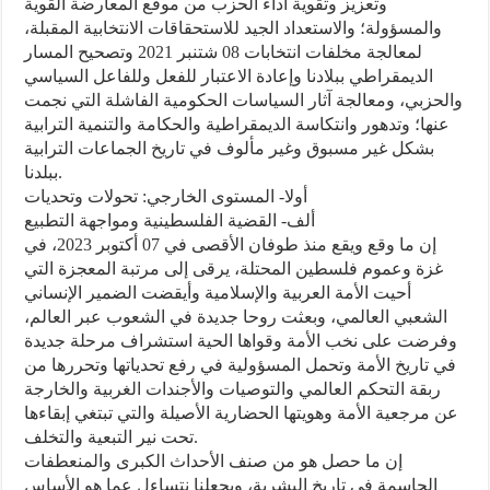
وتعزيز وتقوية أداء الحزب من موقع المعارضة القوية
والمسؤولة؛ والاستعداد الجيد للاستحقاقات الانتخابية المقبلة،
لمعالجة مخلفات انتخابات 08 شتنبر 2021 وتصحيح المسار
الديمقراطي ببلادنا وإعادة الاعتبار للفعل وللفاعل السياسي
والحزبي، ومعالجة آثار السياسات الحكومية الفاشلة التي نجمت
عنها؛ وتدهور وانتكاسة الديمقراطية والحكامة والتنمية الترابية
بشكل غير مسبوق وغير مألوف في تاريخ الجماعات الترابية
ببلدنا.
أولا- المستوى الخارجي: تحولات وتحديات
ألف- القضية الفلسطينية ومواجهة التطبيع
إن ما وقع ويقع منذ طوفان الأقصى في 07 أكتوبر 2023، في
غزة وعموم فلسطين المحتلة، يرقى إلى مرتبة المعجزة التي
أحيت الأمة العربية والإسلامية وأيقضت الضمير الإنساني
الشعبي العالمي، وبعثت روحا جديدة في الشعوب عبر العالم،
وفرضت على نخب الأمة وقواها الحية استشراف مرحلة جديدة
في تاريخ الأمة وتحمل المسؤولية في رفع تحدياتها وتحررها من
ربقة التحكم العالمي والتوصيات والأجندات الغربية والخارجة
عن مرجعية الأمة وهويتها الحضارية الأصيلة والتي تبتغي إبقاءها
تحت نير التبعية والتخلف.
إن ما حصل هو من صنف الأحداث الكبرى والمنعطفات
الحاسمة في تاريخ البشرية، ويجعلنا نتساءل عما هو الأساس