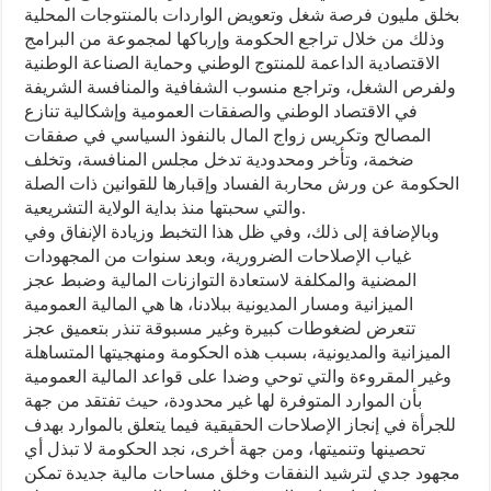
بخلق مليون فرصة شغل وتعويض الواردات بالمنتوجات المحلية
وذلك من خلال تراجع الحكومة وإرباكها لمجموعة من البرامج
الاقتصادية الداعمة للمنتوج الوطني وحماية الصناعة الوطنية
ولفرص الشغل، وتراجع منسوب الشفافية والمنافسة الشريفة
في الاقتصاد الوطني والصفقات العمومية وإشكالية تنازع
المصالح وتكريس زواج المال بالنفوذ السياسي في صفقات
ضخمة، وتأخر ومحدودية تدخل مجلس المنافسة، وتخلف
الحكومة عن ورش محاربة الفساد وإقبارها للقوانين ذات الصلة
والتي سحبتها منذ بداية الولاية التشريعية.
وبالإضافة إلى ذلك، وفي ظل هذا التخبط وزيادة الإنفاق وفي
غياب الإصلاحات الضرورية، وبعد سنوات من المجهودات
المضنية والمكلفة لاستعادة التوازنات المالية وضبط عجز
الميزانية ومسار المديونية ببلادنا، ها هي المالية العمومية
تتعرض لضغوطات كبيرة وغير مسبوقة تنذر بتعميق عجز
الميزانية والمديونية، بسبب هذه الحكومة ومنهجيتها المتساهلة
وغير المقروءة والتي توحي وضدا على قواعد المالية العمومية
بأن الموارد المتوفرة لها غير محدودة، حيث تفتقد من جهة
للجرأة في إنجاز الإصلاحات الحقيقية فيما يتعلق بالموارد بهدف
تحصينها وتنميتها، ومن جهة أخرى، نجد الحكومة لا تبذل أي
مجهود جدي لترشيد النفقات وخلق مساحات مالية جديدة تمكن