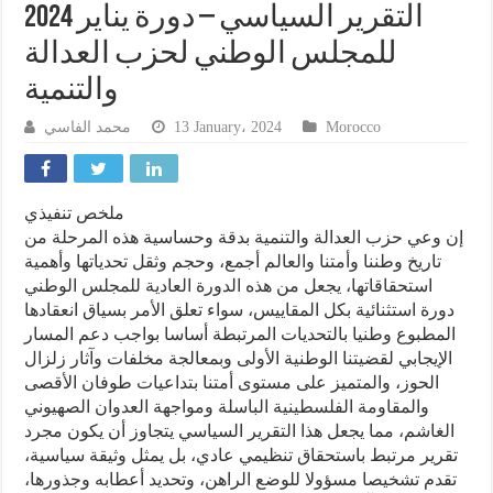
التقرير السياسي – دورة يناير 2024
للمجلس الوطني لحزب العدالة
والتنمية
Morocco
13 January، 2024
محمد الفاسي
ملخص تنفيذي
إن وعي حزب العدالة والتنمية بدقة وحساسية هذه المرحلة من
تاريخ وطننا وأمتنا والعالم أجمع، وحجم وثقل تحدياتها وأهمية
استحقاقاتها، يجعل من هذه الدورة العادية للمجلس الوطني
دورة استثنائية بكل المقاييس، سواء تعلق الأمر بسياق انعقادها
المطبوع وطنيا بالتحديات المرتبطة أساسا بواجب دعم المسار
الإيجابي لقضيتنا الوطنية الأولى وبمعالجة مخلفات وآثار زلزال
الحوز، والمتميز على مستوى أمتنا بتداعيات طوفان الأقصى
والمقاومة الفلسطينية الباسلة ومواجهة العدوان الصهيوني
الغاشم، مما يجعل هذا التقرير السياسي يتجاوز أن يكون مجرد
تقرير مرتبط باستحقاق تنظيمي عادي، بل يمثل وثيقة سياسية،
تقدم تشخيصا مسؤولا للوضع الراهن، وتحديد أعطابه وجذورها،