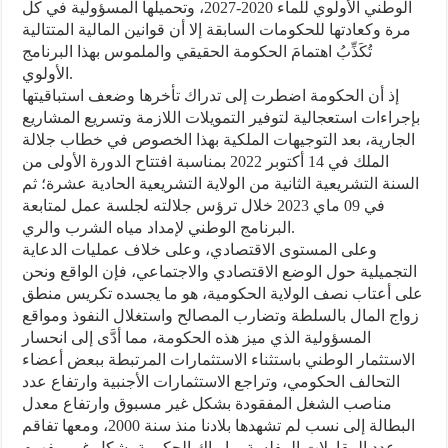
الوطني الأولوي للماء 2020-2027، وتحميلها المسؤولية في كل
مرة وكعادتها للحكومات السابقة إلا أن قوانين المالية المتتالية
تُكَذِّبُ اهتمامَ الحكومة الحقيقي والملموس بهذا البرنامج
الأولوي.
إذ أن الحكومة اضطرت إلى تدراك تأخرها وضعف استباقيتها
بإجراءات استعجالية لتوفير التمويلات اللازمة وتسريع المشاريع
الجارية، بعد التوجيهات الملكية بهذا الخصوص في خطاب جلالة
الملك في 14 أكتوبر 2022 بمناسبة افتتاح الدورة الأولى من
السنة التشريعية الثانية من الولاية التشريعية الحادية عشرة؛ ثم
في 09 ماي 2023 خلال ترؤس جلالته لجلسة عمل لمتابعة
البرنامج الوطني لإمداد مياه الشرب والري.
وعلى المستوى الاقتصادي، وعلى خلاف عمليات الدعاية
التجميلية حول الوضع الاقتصادي والاجتماعي، فإن الواقع ونحن
على أعتاب نصف الولاية الحكومية، هو ما يجسده تكريس منطق
زواج المال بالسلطة وتضارب المصالح واستغلال النفوذ ومواقع
المسؤولية الذي ميز هذه الحكومة، مما أدَّى إلى انحسار
الاستثمار الوطني باستثناء الاستثمارات المرتبطة ببعض أعضاء
التحالف الحكومي، وتراجع الاستثمارات الأجنبية وارتفاع عدد
مناصب الشغل المفقودة بشكل غير مسبوق وارتفاع معدل
البطالة إلى نسب لم تشهدها بلادنا منذ سنة 2000، ومعها تفاقم
عدد المقاولات المفلسة، وإرباك الحكومة بشكل غير مفهوم