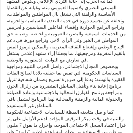
كما نبه الحزب إلى حالة التردي الإعلامي ونكوص المشهد
السمعي البصري ولاسيما العمومي منه، وغيابه عن القضايا
الأساسية والراهنة التي تشغل بال المواطنين والمواطنات،
وتخلفه عن تجسيد دوره في خدمة التعددية السياسية والحزبية،
وتراجع البرامج الحوارية وإقصاء الفاعلين السياسيين والحزبيين
من الخدمات السمعية والبصرية العمومية والخاصة، وصيانة حق
المواطن في الخبر وفي الرأي الآخر، وتراجع دورها في دعم
الإنتاج الوطني وإشعاع الثقافة المغربية، والتمكين لرموز المس
بالقيم المغربية ومرجعيتها، بما يجعلنا إزاء مشهد إعلامي يشتغل
في تعارض مع الثوابت الدستورية والوطنية.
وبخصوص المجال الاجتماعي، واصل الحزب التنبيه ومواجهة
السياسات الحكومية التي تمس بما حققته بلادنا لصالح الفئات
الفقيرة والهشة؛ ودعا إلى ضرورة تسريع وضمان شفافية تنزيل
برنامج إعادة بناء وتأهيل المناطق المتضررة من زلزال الحوز،
ومراجعة برنامج الفوارق المجالية والاجتماعية وإعادة الصياغة
والجدولة المالية والزمنية والمجالية لهذا البرنامج ليشمل باقي
المناطق غير المستفيدة.
كما واصل متابعته اليقظة للسياسات الاجتماعية للحكومة
والتنبيه في وقت مبكر للتوقيف المؤقت لدعم الأرامل على إثر
قرار اعتماد السجل الاجتماعي الموحد، وإخراج ما يفوق 7 مليون
مواطن من الاستفادة من نظام المساعدة الطبية “راميد” على