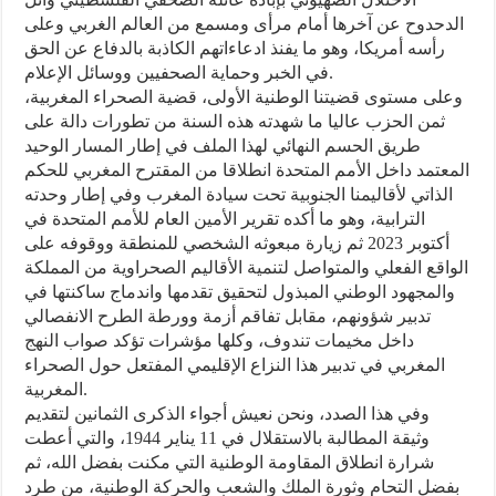
الدحدوح عن آخرها أمام مرأى ومسمع من العالم الغربي وعلى
رأسه أمريكا، وهو ما يفنذ ادعاءاتهم الكاذبة بالدفاع عن الحق
في الخبر وحماية الصحفيين ووسائل الإعلام.
وعلى مستوى قضيتنا الوطنية الأولى، قضية الصحراء المغربية،
ثمن الحزب عاليا ما شهدته هذه السنة من تطورات دالة على
طريق الحسم النهائي لهذا الملف في إطار المسار الوحيد
المعتمد داخل الأمم المتحدة انطلاقا من المقترح المغربي للحكم
الذاتي لأقاليمنا الجنوبية تحت سيادة المغرب وفي إطار وحدته
الترابية، وهو ما أكده تقرير الأمين العام للأمم المتحدة في
أكتوبر 2023 ثم زيارة مبعوثه الشخصي للمنطقة ووقوفه على
الواقع الفعلي والمتواصل لتنمية الأقاليم الصحراوية من المملكة
والمجهود الوطني المبذول لتحقيق تقدمها واندماج ساكنتها في
تدبير شؤونهم، مقابل تفاقم أزمة وورطة الطرح الانفصالي
داخل مخيمات تندوف، وكلها مؤشرات تؤكد صواب النهج
المغربي في تدبير هذا النزاع الإقليمي المفتعل حول الصحراء
المغربية.
وفي هذا الصدد، ونحن نعيش أجواء الذكرى الثمانين لتقديم
وثيقة المطالبة بالاستقلال في 11 يناير 1944، والتي أعطت
شرارة انطلاق المقاومة الوطنية التي مكنت بفضل الله، ثم
بفضل التحام وثورة الملك والشعب والحركة الوطنية، من طرد