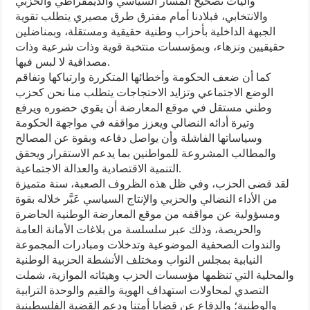
وآليات تصحيح المسار السياسي والديمقراطي والحزبي
والانتخابي، فبلادنا أمام مفترق طرق مصيري يتطلب تقوية
الجبهة الداخلية بأحزاب وطنية حقيقية ومستقلة، وبمناضلين
حقيقيين ونزهاء، وبمؤسسات منتخبة قوية وذات شرعية وذات
مصداقية لا لبس فيها.
كما أن ضعف الحكومة وأخطائها المتكررة وارتباكها وتفاقم
الوضع الاجتماعي وتزايد الاحتجاجات يتطلب منا نحن كحزب
وطني مستقل في موقع المعارضة أن يقوي حضوره ويرفع
وتيرة أدائه النضالي ويعزز مواقفه في مواجهة الحكومة
وسياساتها الفاشلة وأن يواصل دفاعه وبقوة عن المصالح
والمطالب المشروعة للمواطنين بما يدعم الاستقرار ويحقق
التنمية الاقتصادية والعدالة الاجتماعية.
لقد قضى الحزب، وفي ظل هذه الظروف الصعبة، سنة متميزة
من الأداء النضالي والحزبي والإنتاج السياسي عَبَّر خلاله بقوة
ومسؤولية عن مواقفه من موقع المعارضة الوطنية الحاضرة
والحريصة، وذلك عبر سلسلسة من بلاغات الأمانة العامة
والندوات الصحفية الموضوعية وتدخلات ومبادرات المجموعة
النيابية بمجلس النواب ومختلف الأنشطة الحزبية الوطنية
والمحلية التي تنظمها مؤسسات الحزب وهيئاته الموازية، شملت
التصدي لمحاولات استهداف الهوية والقيم والوحدة الترابية
والوطنية؛ والدفاع عن قضايا أمتنا ودعم القضية الفلسطينية