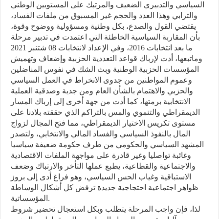
السياسي والتدبيري الضعيف والمرتبك على المستويين الوطني
والترابي وهذا العدد والحجم غير المسبوق من ملفات الفساد،
يقتضي القول والصدع، بكل وطنية ومسؤولية ووضوح وقوة،
بأن المقاربة السياسية الخاطئة التي اعتمدت في تدبير مرحلة
ما بعد انتخابات 2016، وفي الإعداد لانتخابات 08 شتنبر 2021
وماتبعها، أدت لإرباك قواعد التعددية الحزبية وإضعاف وتهميش
المؤسسات الحزبية الوطنية وبث الشك في نفوس المناضلين
وعموم المواطنين من جدوى الانخراط في العمل السياسي
والحزبي والاهتمام بالشأن العام ومن جدية وصدقية العملية
الانتخابية برمتها، كما أدت من جهة أخرى إلى إرباك المسار
الديمقراطي والتنموي والمس بالتراكم الذي حققته بلادنا على
مستوى تكريس الاختيار الديمقراطي، مما فتح المجال لزواج
المال بالنفوذ السياسي والفساد المالي والانتخابي، ولتصدر
المشهد السياسي والحكومي من طرف حكومة ضعيفة سياسيا
وغائبة تواصليا وغير قادرة على مواجهة الملفات الاقتصادية
والاجتماعية والقطاعية، يطبع عملها التأخر والارتباك وضعف
الاستباقية وغياب الحس السياسي، وهو فراغ أدى إلى بروز
ظواهر اجتماعية احتجاجية جديدة ترفض كل أشكال الوساطة
المؤسساتية.
لذا، فإن واجب المرحلة يتطلب وبكل استعجال تحضير شروط