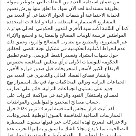
من ضمان استدامة العديد من النفقات التي تبدو غير ممولة
بطريقة مستدامة لحد الآن سواء ما تعلق منها بورش تعميم
الحماية الاجتماعية أو بنفقات الحوار الاجتماعي أو العديد من
المشاريع الاستثمارية المتعلقة بالماء والطاقات المتجددة.
كما أن السِّمَةَ الأساسية الأخرى للتدبير الحكومي الحالي هو ترك
المواطنين فريسة للوبيات المصالح والمضاربة والجشع والإثراء
غير المشروع، والتطبيع مع تضارب المصالح والريع، وعمق ذلك
عدم انخراط الأغلبية الحكومية في تشكيل لجنة تقصي الحقائق
حول شبهات استيراد وتصدير النفط الروسي، وعدم تطبيق
الحكومة للتوصيات الأولى لرأي مجلس المنافسة بخصوص
الارتفاع الكبير لأسعار المحروقات قبل صدور قراره الأخير،
وانتشار فضائح الفساد المالي والتدبيري في العديد من
الجماعات الترابية وتوالي المحاكمات بها، في ظل استمرار نهج
جديد على مستوى الجماعات الترابية، قائم على تضارب
المصالح واستغلال النفوذ والرغبة في مراكمة الثروات على
حساب مصالح المجتمع والمواطنين والمواطنات.
لقد أثبت قرار مجلس المنافسة ليوم 23 نونبر 2023 حول
الممارسات المنافية للمنافسة بالسوق الوطنية للمحروقات،
والاعتراف الصريح لهذه الشركات عبر قبولها بسلوك المسطرة
التصالحية ، بما لا يدع مجالا للشك ما سبق ونبه إليها الحزب عدة
مرات ودعا المجلس إلى القيام بأدواره الدستورية لمحاربتها،