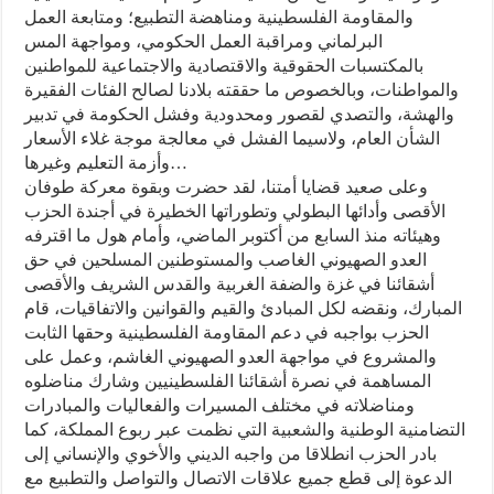
والمقاومة الفلسطينية ومناهضة التطبيع؛ ومتابعة العمل
البرلماني ومراقبة العمل الحكومي، ومواجهة المس
بالمكتسبات الحقوقية والاقتصادية والاجتماعية للمواطنين
والمواطنات، وبالخصوص ما حققته بلادنا لصالح الفئات الفقيرة
والهشة، والتصدي لقصور ومحدودية وفشل الحكومة في تدبير
الشأن العام، ولاسيما الفشل في معالجة موجة غلاء الأسعار
وأزمة التعليم وغيرها…
وعلى صعيد قضايا أمتنا، لقد حضرت وبقوة معركة طوفان
الأقصى وأدائها البطولي وتطوراتها الخطيرة في أجندة الحزب
وهيئاته منذ السابع من أكتوبر الماضي، وأمام هول ما اقترفه
العدو الصهيوني الغاصب والمستوطنين المسلحين في حق
أشقائنا في غزة والضفة الغربية والقدس الشريف والأقصى
المبارك، ونقضه لكل المبادئ والقيم والقوانين والاتفاقيات، قام
الحزب بواجبه في دعم المقاومة الفلسطينية وحقها الثابت
والمشروع في مواجهة العدو الصهيوني الغاشم، وعمل على
المساهمة في نصرة أشقائنا الفلسطينيين وشارك مناضلوه
ومناضلاته في مختلف المسيرات والفعاليات والمبادرات
التضامنية الوطنية والشعبية التي نظمت عبر ربوع المملكة، كما
بادر الحزب انطلاقا من واجبه الديني والأخوي والإنساني إلى
الدعوة إلى قطع جميع علاقات الاتصال والتواصل والتطبيع مع