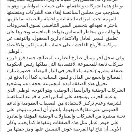
تواطؤ هذه الشركات وتفاهماتها على حساب المواطنين، وهو ما
يستوجب من مجلس المنافسة إبقاء هذه الشركات ومنظمتها
المهنية تحت المراقبة التلقائية والحثيثة واللصيقة بما يلزمها
باحترام تعهداتها بتحسين السير التنافسي لسوق المحروقات
والوقاية من مخاطر المساس بقواعد المنافسة، ويجبرها على
تطبيق السعر العادل والاكتفاء بالربح المعقول، والتوقف عن
مراكمة الأرباح الفاحشة على حساب المستهلكين والاقتصاد
الوطني.
وفي سجل آخر ومثال صارخ لتضارب المصالح، جسد فوز فروع
شركات تابعة للمجموعة الاقتصادية التي يملكها رئيس الحكومة
بصفقة مشروع تحلية ماء البحر في الدار البيضاء؛ خطورة تنازع
المصالح والجمع بين المال والنفوذ السياسي، كما أن الدفع في
تخويل هذه الصفقة لهذه المجموعة بحجة دعم وتشجيع
الشركات الوطنية والرأسمال الوطني، وهو التوجه الوطني الذي
يدعمه الحزب ويشجعه على أساس احترام قواعد المنافسة
الشريفة وعدم تركيز الاستفادة من الصفقات العمومية والدعم
العمومي على مقاولات بعينها، باعتبار أن المغرب يتوفر على
نخبة معتبرة من الشركات والمقاولات الوطنية المؤهلة والقادرة
على خوض غمار مثل هذه الصفقات وتنفيذها كما يجب، وكان
الأولى أن تتاح لها الفرصة عوض التضييق عليها ومزاحمتها من