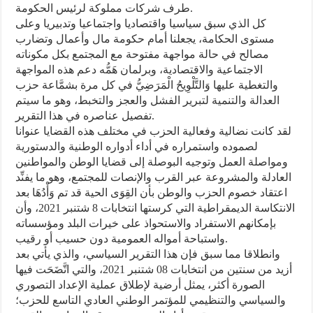
طرف شركات مملوكة لرئيس الحكومة.
كل الذي سبق سياسيا واقتصاديا واجتماعيا وتدبيريا وعلى
مستوى الحكامة، يجعلنا أمام حكومة مال وأعمال وتضارب
مصالح في حالة مواجهة مفتوحة مع المجتمع بكل مكوناته
الاجتماعية والاقتصادية، وبرلمان هَمُّه دعم هذه المواجهة
والتغطية عليها وَالتَّلْوِيحُ الْمَرَضِيُّ في كل مرة بشمَّاعة حزب
العدالة والتنمية لتبرير الفشل والعجز والتخبط، وهو ما سيتم
تفصيل عناصره في هذا التقرير.
لقد كانت نضالية وفعالية الحزب في مختلف هذه القضايا عنوانا
لصموده واستمراره في أداء أدواره الوطنية والدستورية
ومواصلة العمل وتوجيه البوصلة إلى قضايا الوطن والمواطنين
العادلة والمشروعة عبر القرب والإنصات للمجتمع، وهو ما يفنِّد
اعتقاد خصوم الحزب والوطن بأن القِوَى الحية قد تم وَأْدُهَا بعد
الانتكاسة الديمقراطية التي كرستها انتخابات 8 شتنبر 2021، وأن
بإمكانهم الاستفراد والاستحواذ على خيرات البلد ومؤسساته
واستباحة أمواله العمومية دون حسيب أو رقيب.
وانطلاقا مما سبق فإن هذا التقرير السياسي، والذي يأتي بعد
أزيد من سنتين من انتخابات 08 شتنبر 2021، والتي اتَّضَحَت فيها
الصورة أكثر، يمثل أرضية لإطلاق عملية الإعداد التصوري
والسياسي والتنظيمي للمؤتمر الوطني العادي التاسع للحزب؛