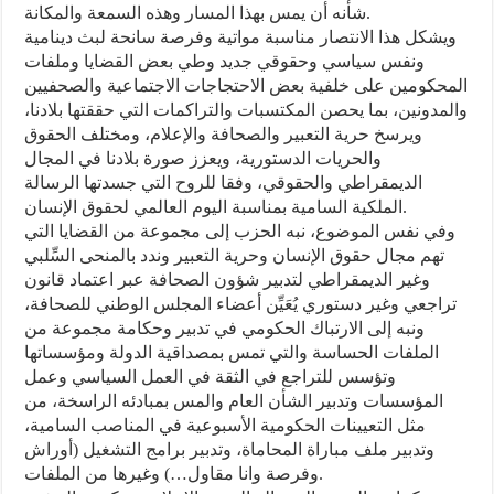
شأنه أن يمس بهذا المسار وهذه السمعة والمكانة.
ويشكل هذا الانتصار مناسبة مواتية وفرصة سانحة لبث دينامية
ونفس سياسي وحقوقي جديد وطي بعض القضايا وملفات
المحكومين على خلفية بعض الاحتجاجات الاجتماعية والصحفيين
والمدونين، بما يحصن المكتسبات والتراكمات التي حققتها بلادنا،
ويرسخ حرية التعبير والصحافة والإعلام، ومختلف الحقوق
والحريات الدستورية، ويعزز صورة بلادنا في المجال
الديمقراطي والحقوقي، وفقا للروح التي جسدتها الرسالة
الملكية السامية بمناسبة اليوم العالمي لحقوق الإنسان.
وفي نفس الموضوع، نبه الحزب إلى مجموعة من القضايا التي
تهم مجال حقوق الإنسان وحرية التعبير وندد بالمنحى السِّلبي
وغير الديمقراطي لتدبير شؤون الصحافة عبر اعتماد قانون
تراجعي وغير دستوري يُعَيِّن أعضاء المجلس الوطني للصحافة،
ونبه إلى الارتباك الحكومي في تدبير وحكامة مجموعة من
الملفات الحساسة والتي تمس بمصداقية الدولة ومؤسساتها
وتؤسس للتراجع في الثقة في العمل السياسي وعمل
المؤسسات وتدبير الشأن العام والمس بمبادئه الراسخة، من
مثل التعيينات الحكومية الأسبوعية في المناصب السامية،
وتدبير ملف مباراة المحاماة، وتدبير برامج التشغيل (أوراش
وفرصة وانا مقاول…) وغيرها من الملفات.