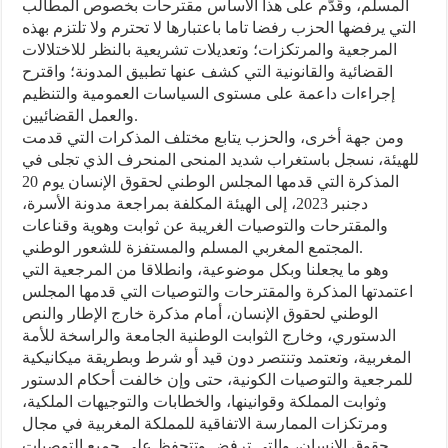
المسلم، وقَدَّم على هذا الأساس مقترحات بخصوص المطالب
التي يرفضها الحزب رفضا تاما باعتبارها لا تحترم ولا تلتزم بهذه
المرجعية والمرتكزات؛ وتعديلات تشريعية بالنظر للاختلالات
القضائية والقانونية التي كشف عنها تطبيق المدونة؛ واقترح
إجراءات داعمة على مستوى السياسات العمومية والتنظيم
والعمل القضائيين.
ومن جهة أخرى، والحزب يتابع مختلف المذكرات التي قدمت
للهيئة، نسجل باستغراب شديد المنحى المنحرف الذي تجلى في
المذكرة التي قدمها المجلس الوطني لحقوق الإنسان يوم 20
دجنبر 2023، إلى الهيئة المكلفة بمراجعة مدونة الأسرة،
والمقترحات والتوصيات الغريبة عن ثوابت وهوية وقناعات
المجتمع المغربي المسلم والمستفزة للشعور الوطني.
وهو ما يجعلنا وبكل موضوعية، وانطلاقا من المرجعية التي
اعتمدتها المذكرة والمقترحات والتوصيات التي قدمها المجلس
الوطني لحقوق الإنسان، أمام مذكرة خارج الإطار والنص
الدستوري، وخارج الثوابت الوطنية الجامعة والراسخة للأمة
المغربية، وتعتمد وتنتصر دون قيد أو شرط وبطريقة ميكانيكية
للمرجعية والتوصيات الكونية، حتى وإن خالفت أحكام الدستور
وثوابت المملكة وقوانينها، والخطابات والتوجيهات الملكية،
ومرتكزات الممارسة الاتفاقية للمملكة المغربية في مجال
حقوق الإنسان، والتي ترفض وتتحفظ على جميع التوصيات