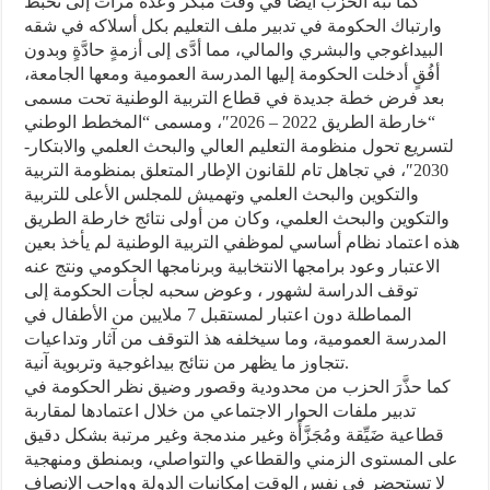
كما نَبَّه الحزبُ أيضا في وقت مبكر وعدة مرات إلى تخبط
وارتباك الحكومة في تدبير ملف التعليم بكل أسلاكه في شقه
البيداغوجي والبشري والمالي، مما أدَّى إلى أزمةٍ حادَّةٍ وبدون
أفُقٍ أدخلت الحكومة إليها المدرسة العمومية ومعها الجامعة،
بعد فرض خطة جديدة في قطاع التربية الوطنية تحت مسمى
“خارطة الطريق 2022 – 2026″، ومسمى “المخطط الوطني
لتسريع تحول منظومة التعليم العالي والبحث العلمي والابتكار-
2030″، في تجاهل تام للقانون الإطار المتعلق بمنظومة التربية
والتكوين والبحث العلمي وتهميش للمجلس الأعلى للتربية
والتكوين والبحث العلمي، وكان من أولى نتائج خارطة الطريق
هذه اعتماد نظام أساسي لموظفي التربية الوطنية لم يأخذ بعين
الاعتبار وعود برامجها الانتخابية وبرنامجها الحكومي ونتج عنه
توقف الدراسة لشهور ، وعوض سحبه لجأت الحكومة إلى
المماطلة دون اعتبار لمستقبل 7 ملايين من الأطفال في
المدرسة العمومية، وما سيخلفه هذ التوقف من آثار وتداعيات
تتجاوز ما يظهر من نتائج بيداغوجية وتربوية آنية.
كما حذَّرَ الحزب من محدودية وقصور وضيق نظر الحكومة في
تدبير ملفات الحوار الاجتماعي من خلال اعتمادها لمقاربة
قطاعية ضَيِّقة ومُجَزَّأَة وغير مندمجة وغير مرتبة بشكل دقيق
على المستوى الزمني والقطاعي والتواصلي، وبمنطق ومنهجية
لا تستحضر في نفس الوقت إمكانيات الدولة وواجب الإنصاف