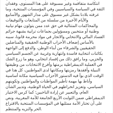
انتكاسة متفاقمة وغير مسبوقة على هذا المستوى، وفقدان
الثقة في السياسة والسياسيين وفي المؤسسات المنتخبة، وما
عرفته بلادنا بشكل غير مسبوق على مدار الشهور والأسابيع
والأيام الأخيرة من سلسلة من المتابعات والتوقيفات
والمحاكمات المتتالية في حق عدد ممن يتولون مهام نيابية
وطنية أو منتخبين ومسؤولين بجماعات ترابية بشبهة جرائم
الفساد المالي والانتخابي والاتجار في مواد محرمة قانونا، سببه
بالأساس إضعاف الأحزاب الوطنية الحقيقية والمناضلين
الحقيقيين والشرفاء من أبناء الوطن، والدفع إلى الواجهة
بكائنات انتخابية فاسدة وانتهازية وغريبة عن الجسم السياسي
والحزبي، وما رافق ذلك من إفساد انتخابي، وهو ما زرع الشك
في العملية الديمقراطية برمتها وأفرغ الانتخابات من وظيفتها
النبيلة وأفقدها رمزيتها ومكانتها لدى المواطنين، كل هذا في
الوقت الذي بوأ فيه الدستور الأحزاب السياسية مكانة أساسية
وأناط بها مهمة تأطير المواطنات والمواطنين وتكوينهم
السياسي، وتعزيز انخراطهم في الحياة الوطنية، وتدبير الشأن
العام، والتعبير عن إرادة الناخبين؛ كما كرس الاختيار
الديمقراطي ضمن الثوابت الأربع الجامعة للأمة المغربية، ونص
على أن تختار الأمة ممثليها في المؤسسات المنتخبة بالاقتراع
الحر والنزيه والمنتظم.