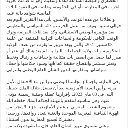
الحضاري والنهضة الشاملة لبلدنا وشعبنا، وهو ما قدمت تجربة
الحزب في المعارضة أو في الحكومة، وخاصة في العقود الثلاث
الماضية شواهد دالة عليه.
وانطلاقا من هذه الثوابت والأسس، يأتي هذا التقرير اليوم بعد
حوالي سنتين ونيف من عمل الحزب وأدائه السياسي والتنظيمي
بعد مؤتمره الوطني الاستثنائي، وكذا بعد إتاحة الفرصة وترك
الوقت الكافي للحكومة والجماعات الترابية المنبثقة عن أغلبية
08 شتنبر 2021، والتي وبعد مرور ما يقرب من نصف الولاية
الحكومية وثلث ولاية الجماعات الترابية، لم يعد هناك أي عذر أو
مبرر لما حصل من اضطرابات متتالية وإخفاقات وارتباك وتخبط
وتعثر مستمر وانفضاح حقيقة كفاءاتها وسوء حكامتها وأخطاء
سياساتها ومقاربتها لتدبير الشأن العام الوطني والترابي.
وفي البداية، واجتماع مجلسنا الوطني يتزامن مع الاحتفال -لأول
مرة- برأس السنة الأمازيغية بعد أن تفضل جلالة الملك حفظه
الله، في 03 ماي 2023، بإقرارها عطلة وطنية رسمية مؤدى
عنها، وهي مناسبة لنتقدم بالتهنئة لجلالة الملك حفظه الله
ولعموم الشعب المغربي، باعتبار الأمازيغية جزءا لا يتجزأ من
الهوية الثقافية المغربية الموحدة والغنية بتعدد روافدها، ورصيدا
مشتركا لجميع المغاربة بدون استثناء.
وعلى مستوى تدبير الشأن العام، فإن ما تشهده بلادنا من