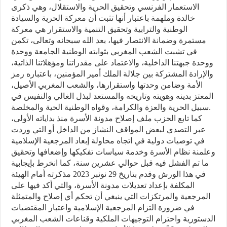
الاستعمار الفرنسي وتحقيق الحرية والاستقلال، وهي ذكرى
خالدة وملهمة باعتبار أنها تثبت أن معركة الحرية والسيادة
الوطنية والترابية وتحقيق التنمية والاستقرار هي معركة
مستمرة وضمانة الانتصار فيها، بعد الله سبحانه وتعالى، تكمن
في تشبت الشعب المغربي بثوابته الوطنية الجامعة ووحدة
ووحدة جبهتنا الداخلية، والاعتماد على مقدراتنا ومؤهلاتنا الذاتية،
والإرادة المشتركة بين جلالة الملك أمير المؤمنين، باعتباره رمز
الأمة وضامن وحدتها واستقرارها، والشعب المغربي الأصيل،
المعتز بدينه وهويته وتاريخه والمستعد لبذل الغالي والنفيس في
سبيل الحرية والعزة والكرامة، وقواه الوطنية الحية والمخلصة.
كما تابع الحزب ملف إصلاح مدونة الأسرة منذ بداياته الأولى،
عبر التصدي لبعض المواقف النشاز من الداخل أو التي وردت
في توصيات دولية في اتجاه محاولة إبعاد المرجعية الإسلامية
وعلمنة نظام الأسرة وخدمة سياسات تفكيكها وإضعافها وتحقيق
ما تم الفشل فيه قبل حوالي عشرين سنة، كما انخرط بإيجابية
في هذا الورش وقدم بتاريخ 29 نونبر 2023 مذكرته أمام الهيئة
المكلفة بإعداد تعديلات مدونة الأسرة، والتي أكد فيها على
المرجعية والمرتكزات التي ينبغي أن تحكم أي إصلاح والمتمثلة
في ضرورة التزام المرجعية الإسلامية واعتبار المقتضيات
الدستورية واحترام التوجيهات الملكية وقناعات الشعب المغربي