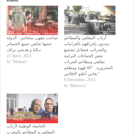
Related
أرباب المقاهي والمطاعم
صاحب مقهى بمكناس : الدولة
ينددون بإغراقهم بالغرامات
خصها تخلص جميع الخسائر
والضرائب فمقابل تشجيع
ديالنا و هدشي بزاف
21 April، 2021
بعض الجماعات الترابية
In "Meknes"
مقاهي ومطاعم العربات
المجرورة.. “80 قهوة ومطعم
بفاس أعلنو الإفلاس”
8 December، 2023
In "Morocco"
الجامعة الوطنية لأرباب
المقاهي و المطاعم بالمغرب