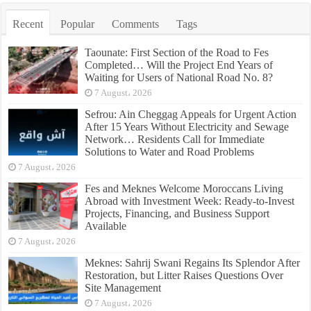
Recent
Popular
Comments
Tags
Taounate: First Section of the Road to Fes
Completed… Will the Project End Years of
Waiting for Users of National Road No. 8?
7 August، 2026
Sefrou: Ain Cheggag Appeals for Urgent Action
After 15 Years Without Electricity and Sewage
Network… Residents Call for Immediate
Solutions to Water and Road Problems
7 August، 2026
Fes and Meknes Welcome Moroccans Living
Abroad with Investment Week: Ready-to-Invest
Projects, Financing, and Business Support
Available
7 August، 2026
Meknes: Sahrij Swani Regains Its Splendor After
Restoration, but Litter Raises Questions Over
Site Management
7 August، 2026