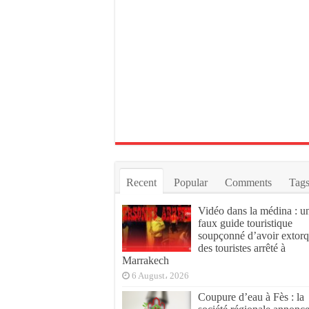
Recent
Popular
Comments
Tag
Vidéo dans la médina : u
faux guide touristique
soupçonné d’avoir extor
des touristes arrêté à
Marrakech
6 August، 2026
Coupure d’eau à Fès : la