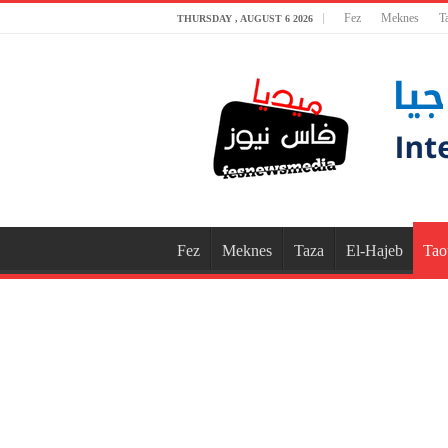
Fez
Meknes
T
THURSDAY , AUGUST 6 2026
Fez
Meknes
Taza
El-Hajeb
Tao