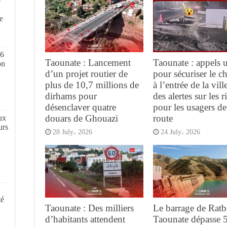
e
,
e
 6
Taounate : Lancement
Taounate : appels 
on
d’un projet routier de
pour sécuriser le ch
plus de 10,7 millions de
à l’entrée de la vill
dirhams pour
des alertes sur les 
désenclaver quatre
pour les usagers de
douars de Ghouazi
route
ux
urs
28 July، 2026
24 July، 2026
té
Taounate : Des milliers
Le barrage de Ratb
d’habitants attendent
Taounate dépasse 