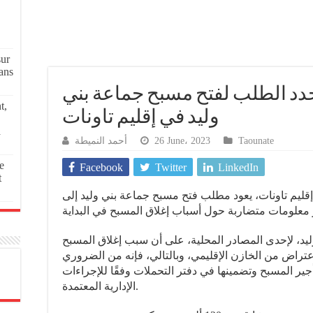
sur
ans
جدد الطلب لفتح مسبح جماعة بني
t,
وليد في إقليم تاونات
a
أحمد النميطة
26 June، 2023
Taounate
e
Facebook
Twitter
LinkedIn
t
إقليم تاونات، يعود مطلب فتح مسبح جماعة بني وليد إلى
د، لإحدى المصادر المحلية، على أن سبب إغلاق المسبح
عتراض من الخازن الإقليمي، وبالتالي، فإنه من الضروري
جير المسبح وتضمينها في دفتر التحملات وفقًا للإجراءات
الإدارية المعتمدة.