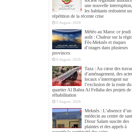
société régionale annonc
une nouvelle interruption
les habitants redoutent un
répétition de la récente crise
6 August، 2026
Météo au Maroc ce jeudi
août : Chaleur sur la régi
Fès-Meknès et risques
d’orages dans plusieurs
provinces
6 August، 2026
Taza : Au cœur des trava
d’aménagement, des acte
locaux s’interrogent sur
l’exclusion de la route du
quartier Al Bahra Al Fellaha des projets de
réhabilitation
5 August، 2026
Meknès : L’absence d’un
médecin au centre de san
Diour Salam suscite des
plaintes et des appels à
garantir la continuité des soins