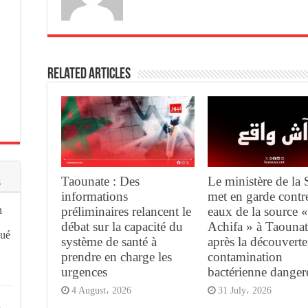
Related Articles
Taounate : Des
Le ministère de la 
s
informations
met en garde contre
préliminaires relancent le
eaux de la source 
n
débat sur la capacité du
Achifa » à Taounat
qué
système de santé à
après la découvert
prendre en charge les
contamination
urgences
bactérienne danger
4 August، 2026
31 July، 2026