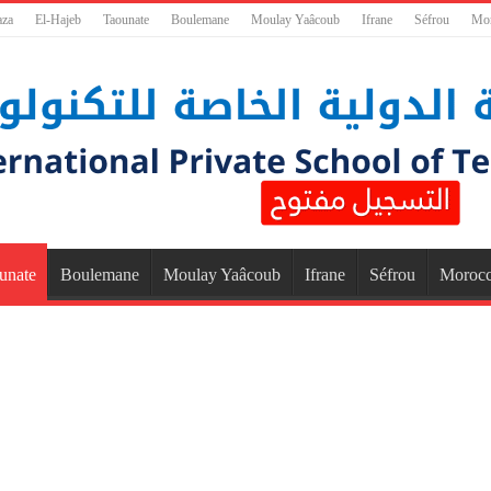
aza
El-Hajeb
Taounate
Boulemane
Moulay Yaâcoub
Ifrane
Séfrou
Mo
unate
Boulemane
Moulay Yaâcoub
Ifrane
Séfrou
Moroc