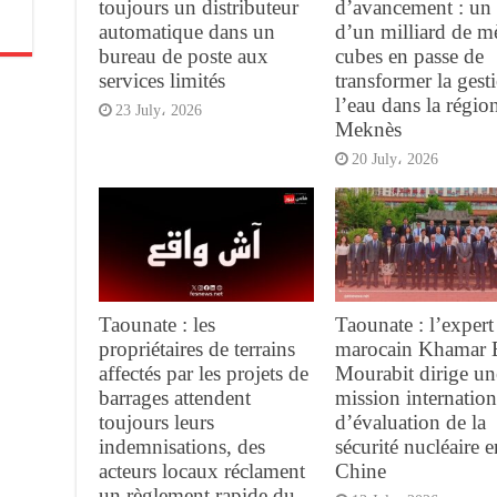
toujours un distributeur
d’avancement : un 
automatique dans un
d’un milliard de m
bureau de poste aux
cubes en passe de
services limités
transformer la gest
l’eau dans la régio
23 July، 2026
Meknès
20 July، 2026
Taounate : les
Taounate : l’expert
propriétaires de terrains
marocain Khamar 
affectés par les projets de
Mourabit dirige un
barrages attendent
mission internation
toujours leurs
d’évaluation de la
indemnisations, des
sécurité nucléaire e
acteurs locaux réclament
Chine
un règlement rapide du