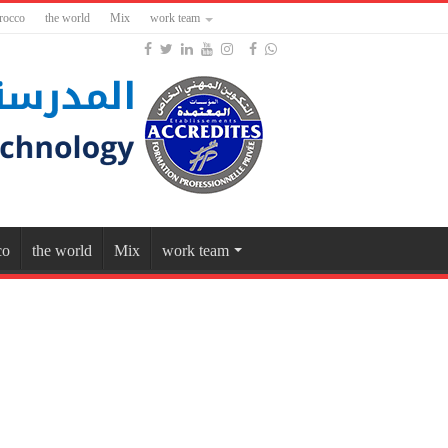
rocco
the world
Mix
work team
co
the world
Mix
work team