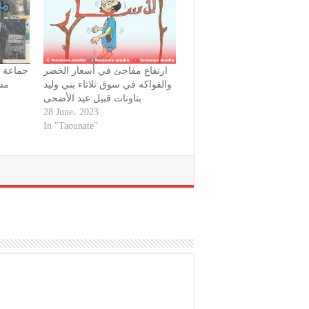
ارتفاع مفاجئ في أسعار الخضر
جماعة بن
والفواكه في سوق ثلاثاء بني وليد
مس
بتاونات قبيل عيد الأضحى
28 June، 2023
In "Taounate"