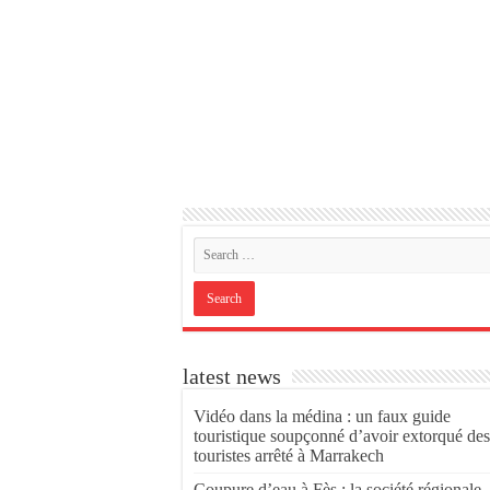
latest news
Vidéo dans la médina : un faux guide
touristique soupçonné d’avoir extorqué des
touristes arrêté à Marrakech
Coupure d’eau à Fès : la société régionale