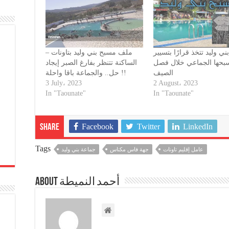
ي وليد تتخذ قرارًا بتسيير
ملف مسبح بني وليد بتاونات –
بحها الجماعي خلال فصل
الساكنة تتنظر بفارغ الصبر إيجاد
الصيف
حل.. والجماعة باقا واحلة !!
3 July، 2023
2 August، 2023
In "Taounate"
In "Taounate"
Facebook
Twitter
LinkedIn
Share
Tags
عامل إقليم تاونات
جهة فاس مكناس
جماعة بني وليد
About أحمد النميطة