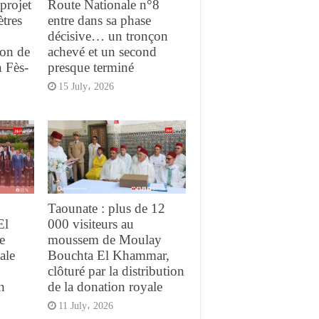
projet
Route Nationale n°8
ètres
entre dans sa phase
décisive… un tronçon
ion de
achevé et un second
n Fès-
presque terminé
15 July، 2026
Taounate : plus de 12
El
000 visiteurs au
e
moussem de Moulay
ale
Bouchta El Khammar,
clôturé par la distribution
n
de la donation royale
11 July، 2026