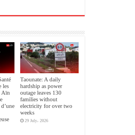
Santé
Taounate: A daily
 les
hardship as power
« Aïn
outage leaves 130
e
families without
e d’une
electricity for over two
weeks
euse
29 July، 2026