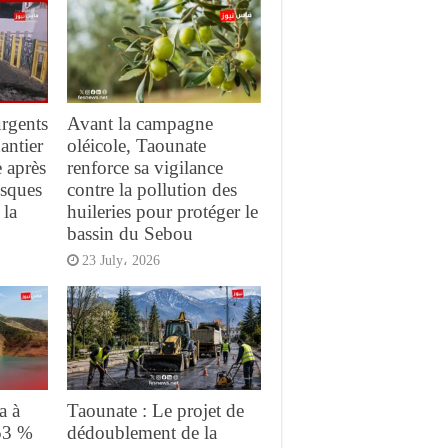
urgents
Avant la campagne
antier
oléicole, Taounate
e après
renforce sa vigilance
risques
contre la pollution des
 la
huileries pour protéger le
bassin du Sebou
23 July، 2026
a à
Taounate : Le projet de
53 %
dédoublement de la