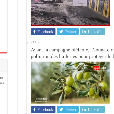
Facebook
Twitter
LinkedIn
23 July
Avant la campagne oléicole, Taounate re
pollution des huileries pour protéger le
s
ux
urs
Facebook
Twitter
LinkedIn