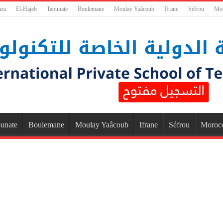
aza
El-Hajeb
Taounate
Boulemane
Moulay Yaâcoub
Ifrane
Séfrou
Mo
unate
Boulemane
Moulay Yaâcoub
Ifrane
Séfrou
Moroc