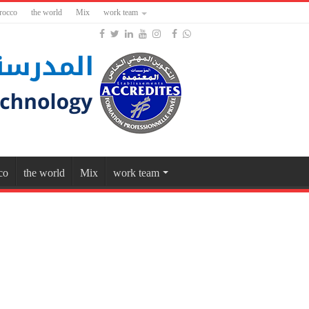
rocco
the world
Mix
work team
co
the world
Mix
work team