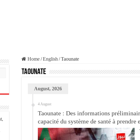
Home
/
English
/
Taounate
Taounate
August, 2026
4 August
Taounate : Des informations préliminaire
t,
capacité du système de santé à prendre 
a