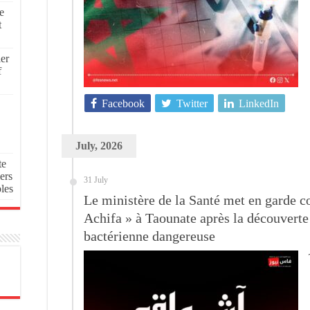
e
t
ier
f
Facebook
Twitter
LinkedIn
July, 2026
te
ers
31 July
oles
Le ministère de la Santé met en garde co
Achifa » à Taounate après la découvert
bactérienne dangereuse