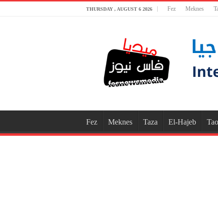
Fez
Meknes
T
THURSDAY , AUGUST 6 2026
Fez
Meknes
Taza
El-Hajeb
Tao