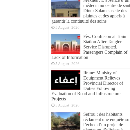
Meknès : L’absence d’un
médecin au centre de san
Diour Salam suscite des
plaintes et des appels à
garantir la continuité des soins
5 August، 2026
Fès: Confusion at Train
Station After Tangier
Service Disrupted,
Passengers Complain of
Lack of Information
5 August، 2026
Ifrane: Ministry of
Equipment Relieves
Provincial Director of
Duties Following
Evaluation of Road and Infrastructure
Projects
5 August، 2026
Sefrou : des habitants
réclament une enquête su
l’échec d’un projet de
plantation d’oliviers à