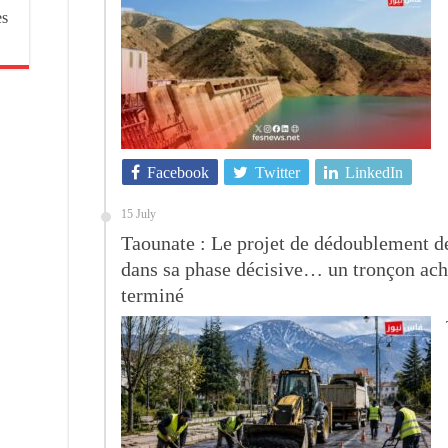
es
Facebook
Twitter
LinkedIn
15 July
Taounate : Le projet de dédoublement de
dans sa phase décisive… un tronçon ach
terminé