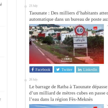
té
23 July
Taounate : Des milliers d’habitants atte
automatique dans un bureau de poste aux
Facebook
Twitter
LinkedIn
20 July
Le barrage de Ratba à Taounate dépasse
d’un milliard de mètres cubes en passe 
l’eau dans la région Fès-Meknès
r