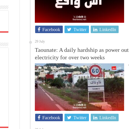
Facebook
Twitter
LinkedIn
29 July
Taounate: A daily hardship as power out
electricity for over two weeks
Facebook
Twitter
LinkedIn