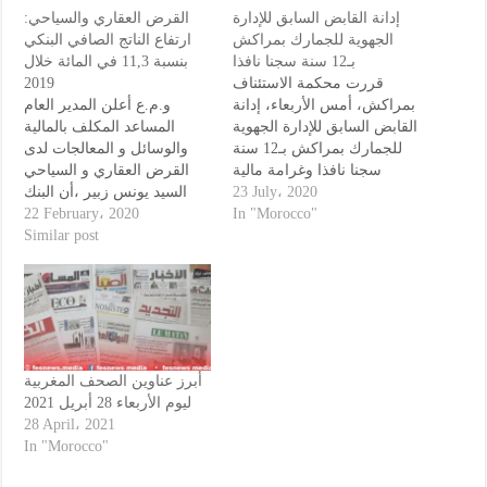
إدانة القابض السابق للإدارة
القرض العقاري والسياحي:
الجهوية للجمارك بمراكش
ارتفاع الناتج الصافي البنكي
بـ12 سنة سجنا نافذا
بنسبة 11,3 في المائة خلال
2019
قررت محكمة الاستئناف
بمراكش، أمس الأربعاء، إدانة
و.م.ع أعلن المدير العام
القابض السابق للإدارة الجهوية
المساعد المكلف بالمالية
للجمارك بمراكش بـ12 سنة
والوسائل و المعالجات لدى
سجنا نافذا وغرامة مالية
القرض العقاري و السياحي
السيد يونس زبير ،أن البنك
قدرها 100 ألف درهم.و إرجاع
23 July، 2020
سجل ناتجا صافيا بلغ 2,5 مليار
22 February، 2020
مبلغ 59 مليون درهم لفائدة
In "Morocco"
درهم برسم سنة 2019، محققا
Similar post
إدارة الجمارك المطالبة بالحق
المدني في هذه القضية. كما
ارتفاعا نسبته 11,3 في المائة
قضت هيئة الحكم بأداء المتهم
مقارنة مع سنة 2018. و أبرز
لتعويض مدني حدد في مبلغ 5
السيد زبير ،خلال تقديمه
ملايين…
النتائج السنوية لمجموعة
البنك…
أبرز عناوين الصحف المغربية
ليوم الأربعاء 28 أبريل 2021
28 April، 2021
In "Morocco"