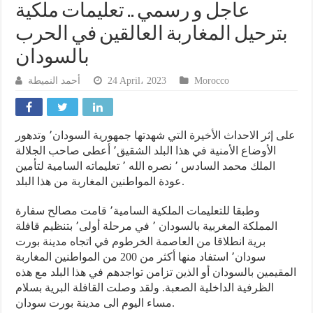
عاجل و رسمي .. تعليمات ملكية
بترحيل المغاربة العالقين في الحرب
بالسودان
أحمد النميطة
24 April، 2023
Morocco
على إثر الاحداث الأخيرة التي شهدتها جمهورية السودان٬ وتدهور
الأوضاع الأمنية في هذا البلد الشقيق٬ أعطى صاحب الجلالة
الملك محمد السادس ٬ نصره الله ٬ تعليماته السامية لتأمين
عودة المواطنين المغاربة من هذا البلد.
وطبقا للتعليمات الملكية السامية٬ قامت مصالح سفارة
المملكة المغربية بالسودان ٬ في مرحلة أولى٬ بتنظيم قافلة
برية انطلاقا من العاصمة الخرطوم في اتجاه مدينة بورت
سودان٬ استفاد منها أكثر من 200 من المواطنين المغاربة
المقيمين بالسودان أو الذين تزامن تواجدهم في هذا البلد مع هذه
الظرفية الداخلية الصعبة. ولقد وصلت القافلة البرية بسلام
مساء اليوم الى مدينة بورت سودان.