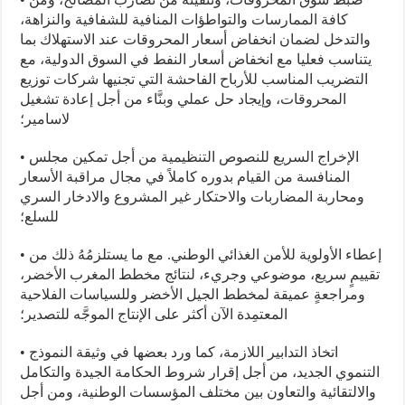
كافة الممارسات والتواطؤات المنافية للشفافية والنزاهة،
والتدخل لضمان انخفاض أسعار المحروقات عند الاستهلاك بما
يتناسب فعليا مع انخفاض أسعار النفط في السوق الدولية، مع
التضريب المناسب للأرباح الفاحشة التي تجنيها شركات توزيع
المحروقات، وإيجاد حل عملي وبنَّاء من أجل إعادة تشغيل
لاسامير؛
• الإخراج السريع للنصوص التنظيمية من أجل تمكين مجلس
المنافسة من القيام بدوره كاملاً في مجال مراقبة الأسعار
ومحاربة المضاربات والاحتكار غير المشروع والادخار السري
للسلع؛
• إعطاء الأولوية للأمن الغذائي الوطني. مع ما يستلزمُهُ ذلك من
تقييمٍ سريع، موضوعي وجريء، لنتائج مخطط المغرب الأخضر،
ومراجعةٍ عميقة لمخطط الجيل الأخضر وللسياسات الفلاحية
المعتمِدة الآن أكثر على الإنتاج الموجَّه للتصدير؛
• اتخاذ التدابير اللازمة، كما ورد بعضها في وثيقة النموذج
التنموي الجديد، من أجل إقرار شروط الحكامة الجيدة والتكامل
والالتقائية والتعاون بين مختلف المؤسسات الوطنية، ومن أجل