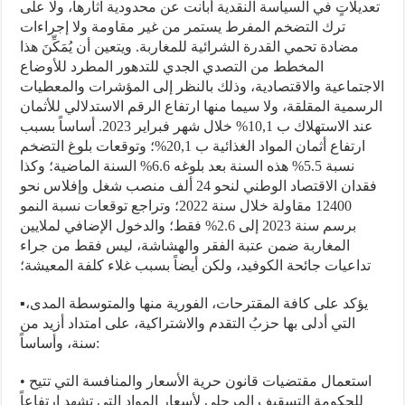
تعديلاتٍ في السياسة النقدية أبانت عن محدودية آثارها، ولا على
ترك التضخم المفرط يستمر من غير مقاومة ولا إجراءات
مضادة تحمي القدرة الشرائية للمغاربة. ويتعين أن يُمَكِّنَ هذا
المخطط من التصدي الجدي للتدهور المطرد للأوضاع
الاجتماعية والاقتصادية، وذلك بالنظر إلى المؤشرات والمعطيات
الرسمية المقلقة، ولا سيما منها ارتفاع الرقم الاستدلالي للأثمان
عند الاستهلاك ب 10,1% خلال شهر فبراير 2023. أساساً بسبب
ارتفاع أثمان المواد الغذائية ب 20,1%؛ وتوقعات بلوغ التضخم
نسبة 5.5% هذه السنة بعد بلوغه 6.6% السنة الماضية؛ وكذا
فقدان الاقتصاد الوطني لنحو 24 ألف منصب شغل وإفلاس نحو
12400 مقاولة خلال سنة 2022؛ وتراجع توقعات نسبة النمو
برسم سنة 2023 إلى 2.6% فقط؛ والدخول الإضافي لملايين
المغاربة ضمن عتبة الفقر والهشاشة، ليس فقط من جراء
تداعيات جائحة الكوفيد، ولكن أيضاً بسبب غلاء كلفة المعيشة؛
▪︎يؤكد على كافة المقترحات، الفورية منها والمتوسطة المدى،
التي أدلى بها حزبُ التقدم والاشتراكية، على امتداد أزيد من
سنة، وأساساً:
• استعمال مقتضيات قانون حرية الأسعار والمنافسة التي تتيح
للحكومة التسقيف المرحلي لأسعار المواد التي تشهد ارتفاعاً