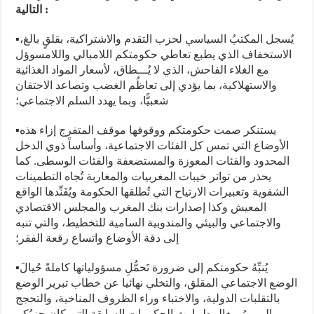
التالية :
▪︎يُسجل المكتبُ السياسي لحزب التقدم والاشتراكية، بقلقٍ بالغ،
الاستخفاف الذي يطبع تعاطي حكومتكم اللامبالي واللامسوؤل
مع الغلاء الفاحش، الذي لا يُـــطاق، لأسعار المواد الغذائية
والاستهلاكية، بما يؤدي إلى تعاظُم الغضب وتصاعد الاحتقان
شعبيًّا، وبما يهدد السلم الاجتماعي؛
▪︎يستنكر صمت حكومتكم ووقوفها موقف المتفرج إزاء هذه
الأوضاع التي تمس كل الفئات الاجتماعية، وأساساً ذوي الدخل
المحدود والفئات المعوزة والمستضعفة والفئات الوسطى. كما
يحذر من تواتر خيبات المغربيات والمغاربة تُجاه التطمينات
الشفوية وتعبيرات الارتياح التي تُطلقها الحكومة ويُفَنِّدها الواقع
المعيش وكذا إصدارات بنك المغرب والمجلس الاقتصادي
والاجتماعي والبيئي والمندوبية السامية للتخطيط، والتي تنبه
إلى دقة الأوضاع واتساع رقعة الفقر؛
▪︎يُنبِّهُ حكومتكم إلى ضرورة تَحمُّلِ مسؤولياتها كاملةً حُيالَ
الوضع الاجتماعي المقلق، والتخلي نهائيا عن خطاب تبرير الوضع
بالتقلبات الدولية، والاختباء وراء الظروف المناخية، والتحجج
الـــــمُـــغالِــط بإرث الحكومات السابقة التي كان حزبُكم