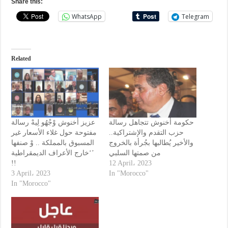
Share this:
WhatsApp
Telegram
Related
حكومة أخنوش تتجاهل رسالة
عزيز أخنوش وْجْهُو لِيهْ رسالة
حزب التقدم والإشتراكية..
مفتوحة حول غلاء الأسعار غير
والأخير يُطالبها بجُرأة بالخروج
المسبوق بالمملكة .. وْ صنفها
من صمتها السلبي
‘خارج الأعراف الديمقراطية’
!!
12 April، 2023
3 April، 2023
In "Morocco"
In "Morocco"