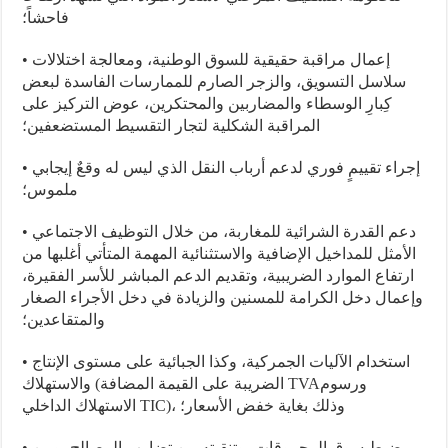
فاحشاً؛
• إعمال مراقبة حقيقية للسوق الوطنية، ومعالجة اختلالات
سلاسل التسويق، والزجر الصارم للممارسات الفاسدة لبعض
كِبارِ الوسطاء والمضاربين والمحتكرين، عوض التركيز على
المراقبة الشكلية لتجار التقسيط المستضعفين؛
• إجراء تقييمٍ فوري لدعم أرباب النقل الذي ليس له وقعٌ إيجابي
ملموس؛
• دعم القدرة الشرائية للمغاربة، من خلال التوظيف الاجتماعي
الأمثل للمداخيل الإضافية والاستثنائية المهمة المتأتي أغلبها من
ارتفاع الموارد الضريبية، وتقديم الدعم المباشر للأسر الفقيرة،
وإعمال دخل الكرامة للمسنين والزيادة في دخل الأجراء الصغار
والمتقاعدين؛
• استخدام الآليات الجمركية، وكذا الجبائية على مستوى الإنتاج
والاستهلاك (الضريبة على القيمة المضافة TVAورسوم
الاستهلاك الداخلي TIC)، وذلك بغاية خفض الأسعار؛
• ضبط سوق المحروقات، وتنقيته من تضارب المصالح، ومن