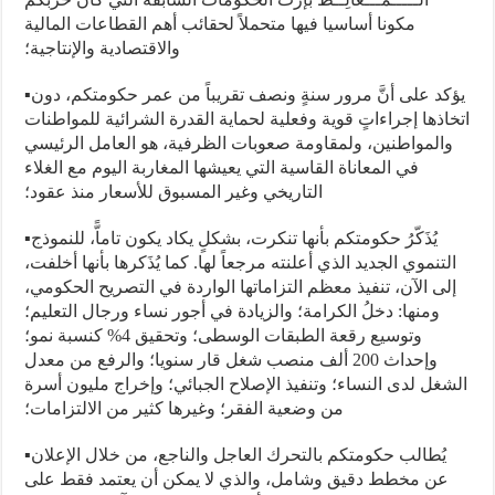
مكونا أساسيا فيها متحملاً لحقائب أهم القطاعات المالية
والاقتصادية والإنتاجية؛
▪︎يؤكد على أنَّ مرور سنةٍ ونصف تقريباً من عمر حكومتكم، دون
اتخاذها إجراءاتٍ قوية وفعلية لحماية القدرة الشرائية للمواطنات
والمواطنين، ولمقاومة صعوبات الظرفية، هو العامل الرئيسي
في المعاناة القاسية التي يعيشها المغاربة اليوم مع الغلاء
التاريخي وغير المسبوق للأسعار منذ عقود؛
▪︎يُذَكّرُ حكومتكم بأنها تنكرت، بشكلٍ يكاد يكون تاماًّ، للنموذج
التنموي الجديد الذي أعلنته مرجعاً لها. كما يُذَكرها بأنها أخلفت،
إلى الآن، تنفيذ معظم التزاماتها الواردة في التصريح الحكومي،
ومنها: دخلُ الكرامة؛ والزيادة في أجور نساء ورجال التعليم؛
وتوسيع رقعة الطبقات الوسطى؛ وتحقيق 4% كنسبة نمو؛
وإحداث 200 ألف منصب شغل قار سنويا؛ والرفع من معدل
الشغل لدى النساء؛ وتنفيذ الإصلاح الجبائي؛ وإخراج مليون أسرة
من وضعية الفقر؛ وغيرها كثير من الالتزامات؛
▪︎يُطالب حكومتكم بالتحرك العاجل والناجع، من خلال الإعلان
عن مخطط دقيق وشامل، والذي لا يمكن أن يعتمد فقط على